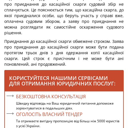
про приєднання до касаційної скарги судовий збір не
сплачується. Це пояснюється тим, що касаційна скарга, до
якої приєдналися особи, що беруть участь у справі вже,
оплаче­на судовим збором, а заяву про приєднання не
можна роз­глядати як самостійне оскарження судового
рішення.
Приєднання до касаційної скарги обмежене строком. Заява
про приєднання до касаційної скарги може бути подана
протягом трьох днів з дня одержання копії касаційної
скарги. Цей строк є присічним і не може бути ані
поновлений, ані продовжений.
КОРИСТУЙТЕСЯ НАШИМИ СЕРВІСАМИ
ДЛЯ ОТРИМАННЯ ЮРИДИЧНИХ ПОСЛУГ:
БЕЗКОШТОВНА КОНСУЛЬТАЦІЯ
Швидку відповідь на Ваш юридичний питання допоможе
зорієнтуватися в подальших діях.
ОГОЛОСІТЬ ВЛАСНИЙ ТЕНДЕР
Та отримаєте вигідну пропозицію від більш ніж 5000 юристів
з усієї України.