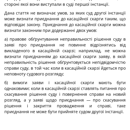
стороні якої вони виступали в суді першої інстанції.
Дана стаття не визначає умов, за яких суд другої інстанції
може визнати приєднання до касаційної скарги таким, що
відпо­відає закону. Приєднання до касаційної скарги можна
визнати законним при додержанні двох умов:
а) правове обґрунтування неправильності рішення суду в
заяві про приєднання не повинне відрізнятись від
викладеного в касаційній скарзі; наприклад, не можна
визнати приєднанням до касаційної скарги заяву, в якій
неправильність рішення обґрунто­вується непідвідомчістю
справи суду, в той час коли в касаційній скарзі йдеться про
неповноту судового розгляду;
б) вимоги заяви і касаційної скарги мають бути
однаковими; коли в касаційній скарзі ставлять питання про
скасування рішення суду і повернення справи на новий
розгляд, а у заяві щодо приєд­нання — про скасування
рішення і закриття провадження и справі, таке
приєднання не може бути прийняте судом другої інстанції.