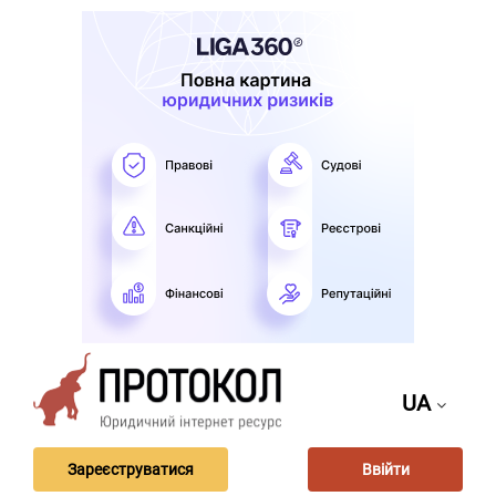
UA
Зареєструватися
Ввійти