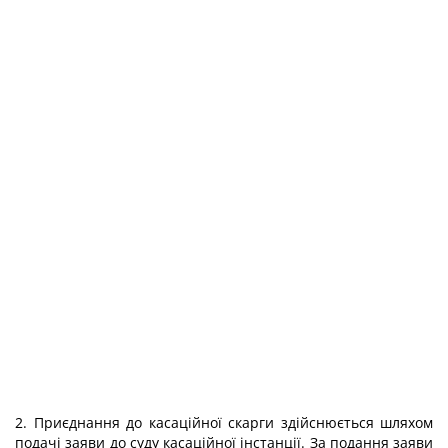
2. Приєднання до касаційної скарги здійснюється шляхом
пода­чі заяви до суду касаційної інстанції. За подання заяви