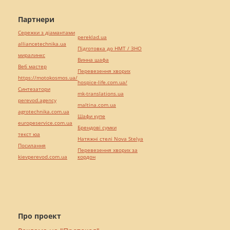
Партнери
Сережки з діамантами
pereklad.ua
alliancetechnika.ua
Підготовка до НМТ / ЗНО
миралинкс
Винна шафа
Веб мастер
Перевезення хворих
https://motokosmos.ua/
hospice-life.com.ua/
Синтезатори
mk-translations.ua
perevod.agency
maltina.com.ua
agrotechnika.com.ua
Шафи купе
europeservice.com.ua
Брендові сумки
текст юа
Натяжні стелі Nova Stelya
Посилання
Перевезення хворих за
kievperevod.com.ua
кордон
Про проект