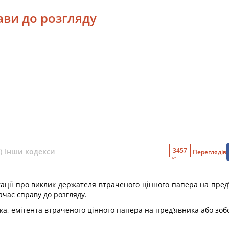
ави до розгляду
3457
)
Інши кодекси
Переглядів
кації про виклик держателя втраченого цінного папера на пред’
ачає справу до розгляду.
ка, емітента втраченого цінного папера на пред’явника або зобо