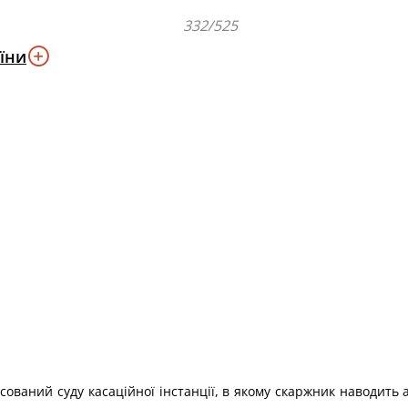
332/525
їни
сований суду касаційної інстанції, в якому скаржник наводить