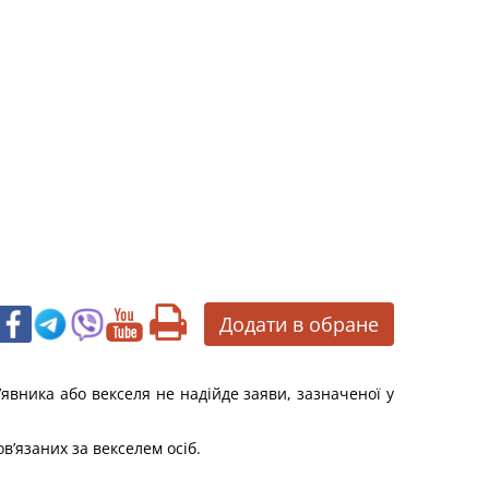
Додати в обране
явника або векселя не надійде заяви, зазначеної у
в’язаних за векселем осіб.