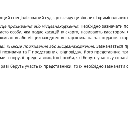
щий спеціалізований суд з розгляду цивільних і кримінальних 
 місце проживання або місцезнаходження.
Необхідно зазначати пов
 Часто особу, яка подає касаційну скаргу, називають касатором
роживання або місцезнаходження скаржника на час подання скар
праві, їх місце проживання або місцезнаходження
. Зазначається п
 позивача та її представник, відповідач, його представник, тре
ет спору, її представник, інші особи, які беруть участь у справі
праві беруть участь їх представники, то їх необхідно зазначати 