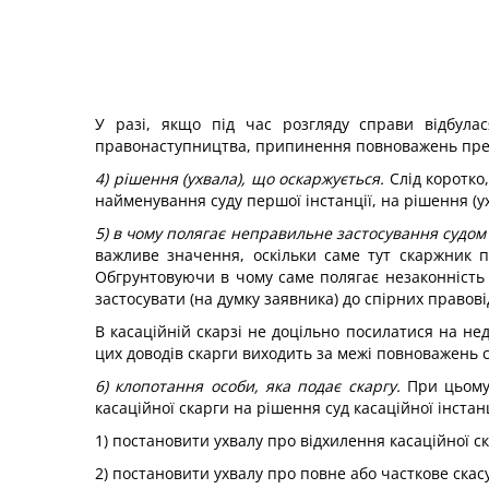
У разі, якщо під час розгляду справи відбулас
правонаступництва, припинення повноважень предста
4) рішення (ухвала), що оскаржується.
Слід коротко
найменування суду першої інстанції, на рішення (у
5) в чому полягає неправильне застосування судо
важливе значення, оскільки саме тут скаржник 
Обгрунтовуючи в чому саме полягає незаконність р
застосувати (на думку заявника) до спірних правов
В касаційній скарзі не доцільно посилатися на не
цих доводів скарги виходить за межі повноважень су
6) клопотання особи, яка подає скаргу.
При цьому 
касаційної скарги на рішення суд касаційної інстан
1) постановити ухвалу про відхилення касаційної с
2) постановити ухвалу про повне або часткове скас