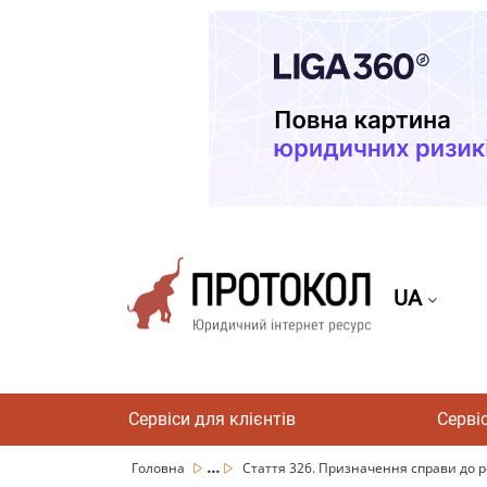
UA
Сервіси для клієнтів
Серві
...
Головна
Стаття 326. Призначення справи до р