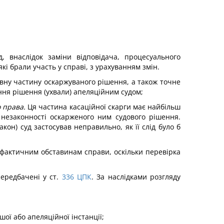
, внаслідок заміни відповідача, процесуального
і брали участь у справі, з урахуванням змін.
ивну частину оскаржуваного рішення, а також точне
ення рішення (ухвали) апеляційним судом;
о права.
Ця частина касаційної скарги має найбільш
незаконності оскарженого ним судового рішення.
он) суд застосував неправильно, як її слід було б
у фактичним обставинам справи, оскільки перевірка
ередбачені у ст.
336
ЦПК
. За наслідками розгляду
ої або апеляційної інстанції;