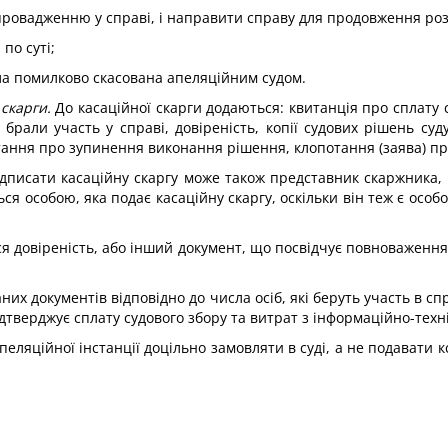
ровадженню у справі, і направити справу для продовження розгл
по суті;
була помилково скасована апеляційним судом.
скарги.
До касаційної скарги додаються: квитанція про сплату 
і брали участь у справі, довіреність, копії судових рішень су
тання про зупинення виконання рішення, клопотання (заява) п
 Підписати каса­ційну скаргу може також представник скаржника
я особою, яка подає касаційну скаргу, оскільки він теж є особо
ся довіреність, або інший документ, що посвідчує повноваження
даних документів відповідно до числа осіб, які беруть участь в сп
підтверджує сплату судового збору та витрат з інформаційно-тех
пеляційної інстанції доцільно замовляти в суді, а не подавати к