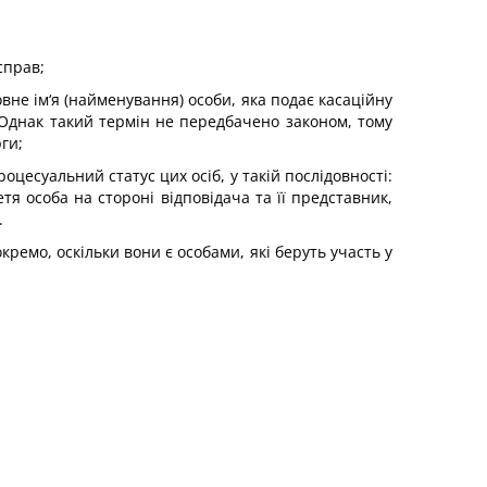
справ;
не ім‘я (найменування) особи, яка подає касаційну
. Однак такий термін не передбачено законом, тому
ги;
роцесуальний статус цих осіб, у такій послідовності:
тя особа на стороні відповідача та її представник,
.
окремо, оскільки вони є особами, які беруть участь у