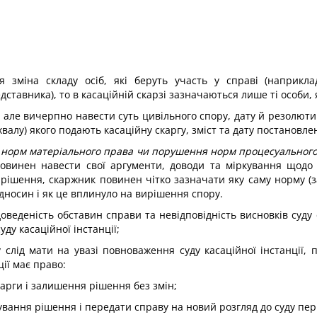
я зміна складу осіб, які беруть участь у справі (наприклад
вника), то в касаційній скарзі зазначаються лише ті особи, як
, але вичерпно навести суть цивільного спору, дату й резолют
хвалу) якого подають касаційну скаргу, зміст та дату постановл
м норм матеріального права чи порушення норм процесуальног
повинен навести свої аргументи, доводи та міркування щодо 
ішення, скаржник повинен чітко зазначати яку саму норму (зак
ідносин і як це вплинуло на вирішення спору.
доведеність обставин справи та невідповідність висновків суд
ду касаційної інстанції;
слід мати на увазі повноваження суду касаційної інстанції, п
ції має право:
карги і залишення рішення без змін;
ування рішення і передати справу на новий розгляд до суду перш