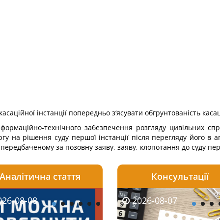
асаційної інстанції попередньо з‘ясувати обгрунтованість касац
інформаційно-технічного забезпечення розгляду цивільних спр
аргу на рішення суду першої інстанції після перегляду його в 
 передбаченому за позовну заяву, заяву, клопотання до суду пер
Аналітична стаття
Консультації
08-06
26-08-08
2026-08-05
2026-08-06
2026-08-07
2026-08-07
2026-07-30