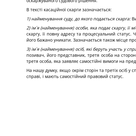
оскаржуваного судового рішення.
В тексті касаційної скарги зазначається:
1) найменування суду, до якого подається скарга:
Ви
2) ім´я (найменування) особи, яка подає скаргу, її
скаргу, її повну адресу та процесуальний статус.
його бажано уникати. Зазначається також місце п
3) ім´я (найменування) осіб, які беруть участь у с
позивач, його представник, третя особа на стороні
третя особа, яка заявляє самостійні вимоги на предм
На нашу думку, якщо окрім сторін та третіх осіб у с
справі, і мають самостійний правовий статус.