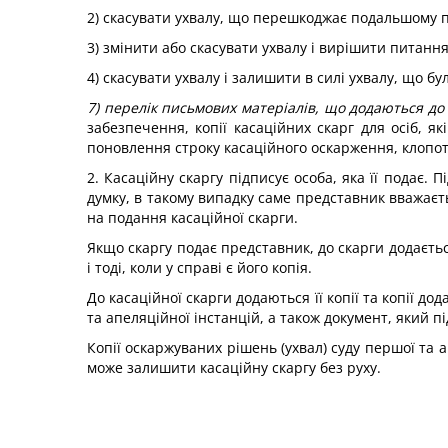
2) скасувати ухвалу, що перешкоджає подальшому п
3) змінити або скасувати ухвалу і вирішити питання 
4) скасувати ухвалу і залишити в силі ухвалу, що 
7) перелік письмових матеріалів, що додаються до 
забезпечення, копії касаційних скарг для осіб, як
поновлення строку касаційного оскарження, клопо
2. Касаційну скаргу підписує особа, яка її подає.
думку, в такому випадку саме представник вважаєтьс
на подання касаційної скарги.
Якщо скаргу подає представник, до скарги додаєть
і тоді, коли у справі є його копія.
До касаційної скарги додаються її копії та копії до
та апеляційної інстанцій, а також документ, який 
Копії оскаржуваних рішень (ухвал) суду першої та а
може залишити касаційну скаргу без руху.