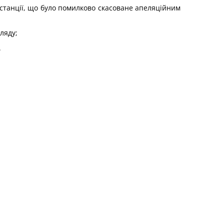
нстанції, що було помилково скасоване апеляційним
ляду;
.