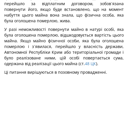
перейшло за відплатним договором, зобов´язана
повернути його, якщо буде встановлено, що на момент
набуття цього майна вона знала, що фізична особа, яка
була оголошена померлою, жива.
У разі неможливості повернути майно в натурі особі, яка
була оголошена померлою, відшкодовується вартість цього
майна. Якщо майно фізичної особи, яка була оголошена
померлою і з´явилася, перейшло у власність держави,
Автономної Республіки Крим або територіальної громади і
було реалізоване ними, цій особі повертається сума,
одержана від реалізації цього майна (ст.
48
ЦК
).
Ці питання вирішуються в позовному провадженні.