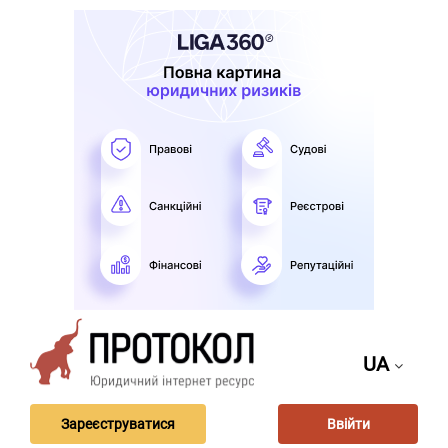
UA
Зареєструватися
Ввійти