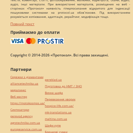
тексти, коментарі, статті, фотозображення, малюнки, ящик-шота, скани, відео,
аудіо, інші матеріали. При використанні матеріалів, розміщених на веб -
сторінках «Протокол» наявність гіперпосилання відкритого для індексації
пошуковими системами на protocol.ua обов`язкове. Під використанням
розуміється копіювання, адаптація, рерайтинг, модифікація тощо.
Повний текст
Приймаємо до оплати
Copyright © 2014-2026 «Протокол». Всі права захищені.
Партнери
Сережки з діамантами
pereklad.ua
alliancetechnika.ua
Підготовка до НМТ / ЗНО
миралинкс
Винна шафа
Веб мастер
Перевезення хворих
https://motokosmos.ua/
hospice-life.com.ua/
Синтезатори
mk-translations.ua
perevod.agency
maltina.com.ua
agrotechnika.com.ua
Шафи купе
europeservice.com.ua
Брендові сумки