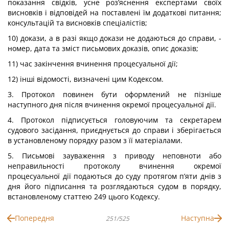
показання свідків, усне роз’яснення експертами своїх
висновків і відповідей на поставлені їм додаткові питання;
консультацій та висновків спеціалістів;
10) докази, а в разі якщо докази не додаються до справи, -
номер, дата та зміст письмових доказів, опис доказів;
11) час закінчення вчинення процесуальної дії;
12) інші відомості, визначені цим Кодексом.
3. Протокол повинен бути оформлений не пізніше
наступного дня після вчинення окремої процесуальної дії.
4. Протокол підписується головуючим та секретарем
судового засідання, приєднується до справи і зберігається
в установленому порядку разом з її матеріалами.
5. Письмові зауваження з приводу неповноти або
неправильності протоколу вчинення окремої
процесуальної дії подаються до суду протягом п’яти днів з
дня його підписання та розглядаються судом в порядку,
встановленому статтею 249 цього Кодексу.
Попередня
Наступна
251/525