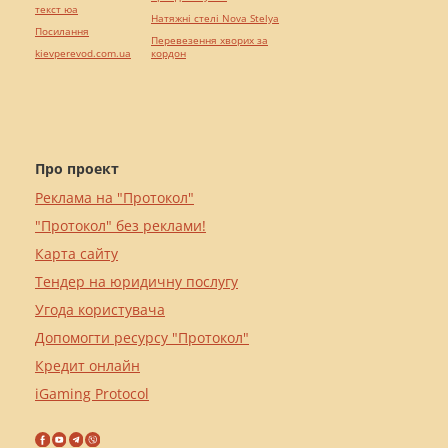
текст юа
Натяжні стелі Nova Stelya
Посилання
Перевезення хворих за
kievperevod.com.ua
кордон
Про проект
Реклама на "Протокол"
"Протокол" без реклами!
Карта сайту
Тендер на юридичну послугу
Угода користувача
Допомогти ресурсу "Протокол"
Кредит онлайн
iGaming Protocol