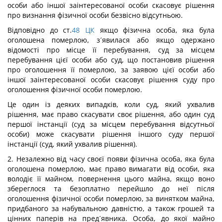
особи або іншої заінтересованої особи скасовує рішення
про визнання фізичної особи безвісно відсутньою.
Відповідно до ст.
48
ЦК
якщо фізична особа, яка була
оголошена померлою, з´явилася або якщо одержано
відомості про місце її перебування, суд за місцем
перебування цієї особи або суд, що постановив рішення
про оголошення її померлою, за заявою цієї особи або
іншої заінтересованої особи скасовує рішення суду про
оголошення фізичної особи померлою.
Це один із деяких випадків, коли суд, який ухвалив
рішення, має право скасувати своє рішення, або один суд
першої інстанції (суд за місцем перебування відсутньої
особи) може скасувати рішення іншого суду першої
інстанції (суд, який ухвалив рішення).
2. Незалежно від часу своєї появи фізична особа, яка була
оголошена померлою, має право вимагати від особи, яка
володіє її майном, повернення цього майна, якщо воно
збереглося та безоплатно перейшло до неї після
оголошення фізичної особи померлою, за винятком майна,
придбаного за набувальною давністю, а також грошей та
цінних паперів на пред´явника. Особа, до якої майно