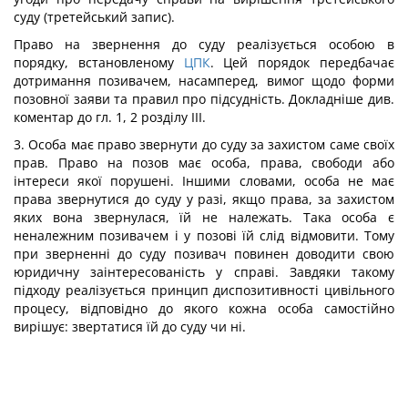
суду (третейський запис).
Право на звернення до суду реалізується особою в
порядку, встановленому
ЦПК
. Цей порядок передбачає
дотримання позивачем, насамперед, вимог щодо форми
позовної заяви та правил про підсудність. Докладніше див.
коментар до гл. 1, 2 розділу ІІІ.
3. Особа має право звернути до суду за захистом саме своїх
прав. Право на позов має особа, права, свободи або
інтереси якої порушені. Іншими словами, особа не має
права звернутися до суду у разі, якщо права, за захистом
яких вона звернулася, їй не належать. Така особа є
неналежним позивачем і у позові їй слід відмовити. Тому
при зверненні до суду позивач повинен доводити свою
юридичну заінтересованість у справі. Завдяки такому
підходу реалізується принцип диспозитивності цивільного
процесу, відповідно до якого кожна особа самостійно
вирішує: звертатися їй до суду чи ні.