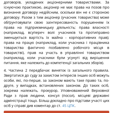
договорів, укладених акціонерними товариствами. За
існуючою практикою, акціонер не має права на позов про
визнання договору недійсним, оскільки він не є стороною
договору. Разом з тим акціонер (учасник товариства) може
обґрунтовувати свою заінтересованість порушенням їх
права на підприємницьку діяльність; права власності
(наприклад, всупереч волі учасників та протиправно
зменшується вартість їх майна - корпоративних прав);
права на працю (наприклад, коли учасника і працівника
товариства фактично позбавлено робочого місця в
товаристві), прав на участь в управлінні товариством
(наприклад, коли учасники були усунуті від вирішення
питання, яке належить до компетенції загальних зборів).
4. Частина 2 передбачає виняток із загального правила.
Звертатися до суду за захистом інтересів інших осіб можуть
особи, які, по-перше, за законом мають таке право та, по-
друге, у випадках, встановлених законом. До таких осіб,
зокрема належать, прокурор, Уповноважений Верховної
Ради з прав людини, консул (посол), місцеві державні
адміністрації тощо. Більш докладно про підстави участі цих
осіб у справі див коментар до ст.
45
ЦПК
.