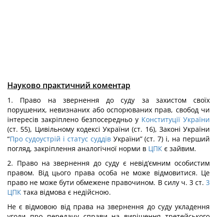
Науково практичний коментар
1. Право на звернення до суду за захистом своїх
порушених, невизнаних або оспорюваних прав, свобод чи
інтересів закріплено безпосередньо у
Конституції України
(ст. 55), Цивільному кодексі України (ст. 16), Законі України
“
Про судоустрій і статус суддів
України” (ст. 7) і, на перший
погляд, закріплення аналогічної норми в
ЦПК
є зайвим.
2. Право на звернення до суду є невід‘ємним особистим
правом. Від цього права особа не може відмовитися. Це
право не може бути обмежене правочином. В силу ч. 3 ст.
3
ЦПК
така відмова є недійсною.
Не є відмовою від права на звернення до суду укладення
угоди про передачу справи на вирішення третейського