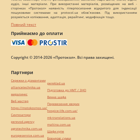
аудіо, інші матеріали. При використанні матеріалів, розміщених на веб -
сторінках «Протокол» наявність гіперпосилання відкритого для індексації
пошуковими системами на protocol.ua обов`язкове. Під використанням
розуміється копіювання, адаптація, рерайтинг, модифікація тощо.
Повний текст
Приймаємо до оплати
Copyright © 2014-2026 «Протокол». Всі права захищені.
Партнери
Сережки з діамантами
pereklad.ua
alliancetechnika.ua
Підготовка до НМТ / ЗНО
миралинкс
Винна шафа
Веб мастер
Перевезення хворих
https://motokosmos.ua/
hospice-life.com.ua/
Синтезатори
mk-translations.ua
perevod.agency
maltina.com.ua
agrotechnika.com.ua
Шафи купе
europeservice.com.ua
Брендові сумки