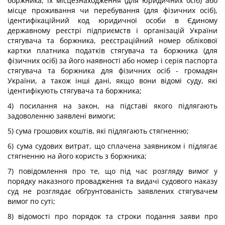
боржника, їх місцезнаходження (для юридичних осіб) або
місце проживання чи перебування (для фізичних осіб),
ідентифікаційний код юридичної особи в Єдиному
державному реєстрі підприємств і організацій України
стягувача та боржника, реєстраційний номер облікової
картки платника податків стягувача та боржника (для
фізичних осіб) за його наявності або номер і серія паспорта
стягувача та боржника для фізичних осіб - громадян
України, а також інші дані, якщо вони відомі суду, які
ідентифікують стягувача та боржника;
4) посилання на закон, на підставі якого підлягають
задоволенню заявлені вимоги;
5) сума грошових коштів, які підлягають стягненню;
6) сума судових витрат, що сплачена заявником і підлягає
стягненню на його користь з боржника;
7) повідомлення про те, що під час розгляду вимог у
порядку наказного провадження та видачі судового наказу
суд не розглядає обґрунтованість заявлених стягувачем
вимог по суті;
8) відомості про порядок та строки подання заяви про