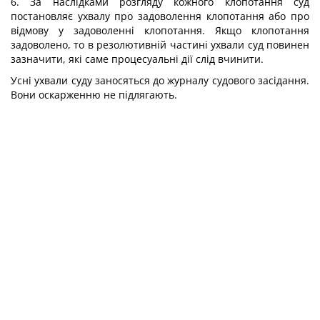
6. За наслідками розгляду кожного клопотання суд
постановляє ухвалу про задоволення клопотання або про
відмову у задоволенні клопотання. Якщо клопотання
задоволено, то в резолютивній частині ухвали суд повинен
зазначити, які саме процесуальні дії слід вчинити.
Усні ухвали суду заносяться до журналу судового засідання.
Вони оскарженню не підлягають.