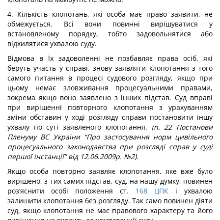
4. Кількість клопотань, які особа має право заявити, не
обмежується. Всі вони повинні вирішуватися у
встановленому порядку, тобто задовольнятися або
відхилятися ухвалою суду.
Відмова в їх задоволенні не позбавляє права осіб, які
беруть участь у справі, знову заявляти клопотання з того
самого питання в процесі судового розгляду, якщо при
цьому немає зловживання процесуальними правами,
зокрема якщо воно заявлено з інших підстав. Суд вправі
при вирішенні повторного клопотання з урахуванням
зміни обставин у ході розгляду справи постановити іншу
ухвалу по суті заявленого клопотання.
(п. 22 Постанови
Пленуму ВС України “Про застосування норм цивільного
процесуального законодавства при розгляді справ у суді
першої інстанції” від 12.06.2009р. №2).
Якщо особа повторно заявляє клопотання, яке вже було
вирішено, з тих самих підстав, суд, на нашу думку, повинен
роз‘яснити особі положення ст.
168
ЦПК
і ухвалою
залишити клопотання без розгляду. Так само повинен діяти
суд, якщо клопотання не має правового характеру та його