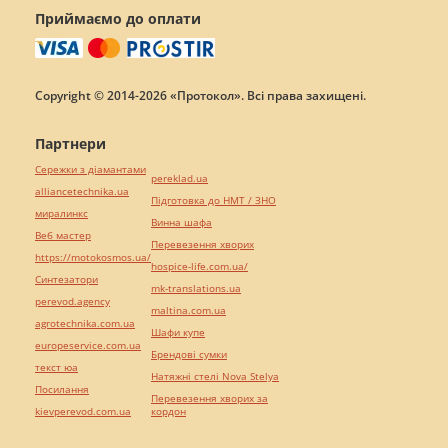
Приймаємо до оплати
Copyright © 2014-2026 «Протокол». Всі права захищені.
Партнери
Сережки з діамантами
pereklad.ua
alliancetechnika.ua
Підготовка до НМТ / ЗНО
миралинкс
Винна шафа
Веб мастер
Перевезення хворих
https://motokosmos.ua/
hospice-life.com.ua/
Синтезатори
mk-translations.ua
perevod.agency
maltina.com.ua
agrotechnika.com.ua
Шафи купе
europeservice.com.ua
Брендові сумки
текст юа
Натяжні стелі Nova Stelya
Посилання
Перевезення хворих за
kievperevod.com.ua
кордон