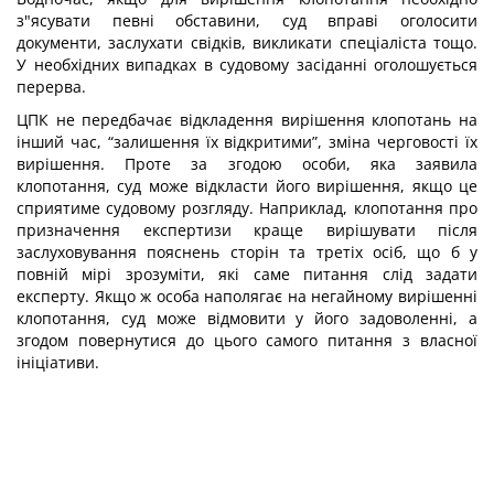
з"ясувати певні обставини, суд вправі оголосити
документи, заслухати свідків, викликати спеціаліста тощо.
У необхідних випадках в судовому засіданні оголошується
перерва.
ЦПК не передбачає відкладення вирішення клопотань на
інший час, “залишення їх відкритими”, зміна черговості їх
вирішення. Проте за згодою особи, яка заявила
клопотання, суд може відкласти його вирішення, якщо це
сприятиме судовому розгляду. Наприклад, клопотання про
призначення експертизи краще вирішувати після
заслуховування пояснень сторін та третіх осіб, що б у
повній мірі зрозуміти, які саме питання слід задати
експерту. Якщо ж особа наполягає на негайному вирішенні
клопотання, суд може відмовити у його задоволенні, а
згодом повернутися до цього самого питання з власної
ініціативи.