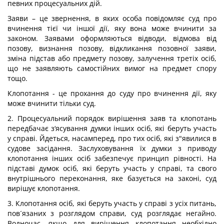
певних процесуальних дій.
Заяви – це звернення, в яких особа повідомляє суд про
вчинення тієї чи іншої дії, яку вона може вчинити за
законом. Заявами оформляються відводи, відмова від
позову, визнання позову, відкликання позовної заяви,
зміна підстав або предмету позову, залучення третіх осіб,
що не заявляють самостійних вимог на предмет спору
тощо.
Клопотання - це прохання до суду про вчинення дії, яку
може вчинити тільки суд.
2. Процесуальний порядок вирішення заяв та клопотань
передбачає з‘ясування думки інших осіб, які беруть участь
у справі. Йдеться, насамперед, про тих осіб, які з"явилися в
судове засідання. Заслуховування їх думки з приводу
клопотання інших осіб забезпечує принцип рівності. На
підставі думок осіб, які беруть участь у справі, та свого
внутрішнього переконання, яке базується на законі, суд
вирішує клопотання.
3. Клопотання осіб, які беруть участь у справі з усіх питань,
пов´язаних з розглядом справи, суд розглядає негайно.
Водночас, якщо для вирішення клопотання необхідно