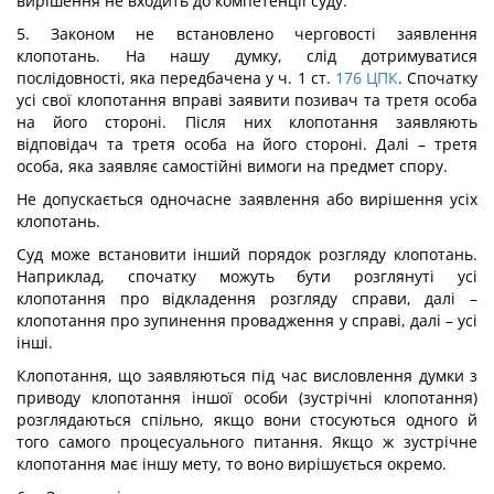
вирішення не входить до компетенції суду.
5. Законом не встановлено черговості заявлення
клопотань. На нашу думку, слід дотримуватися
послідовності, яка передбачена у ч. 1 ст.
176
ЦПК
. Спочатку
усі свої клопотання вправі заявити позивач та третя особа
на його стороні. Після них клопотання заявляють
відповідач та третя особа на його стороні. Далі – третя
особа, яка заявляє самостійні вимоги на предмет спору.
Не допускається одночасне заявлення або вирішення усіх
клопотань.
Суд може встановити інший порядок розгляду клопотань.
Наприклад, спочатку можуть бути розглянуті усі
клопотання про відкладення розгляду справи, далі –
клопотання про зупинення провадження у справі, далі – усі
інші.
Клопотання, що заявляються під час висловлення думки з
приводу клопотання іншої особи (зустрічні клопотання)
розглядаються спільно, якщо вони стосуються одного й
того самого процесуального питання. Якщо ж зустрічне
клопотання має іншу мету, то воно вирішується окремо.