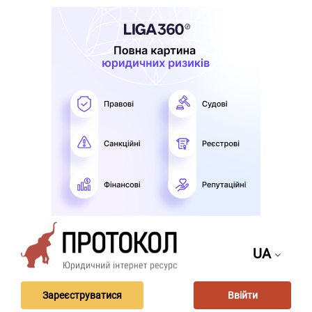
UA
Зареєструватися
Ввійти