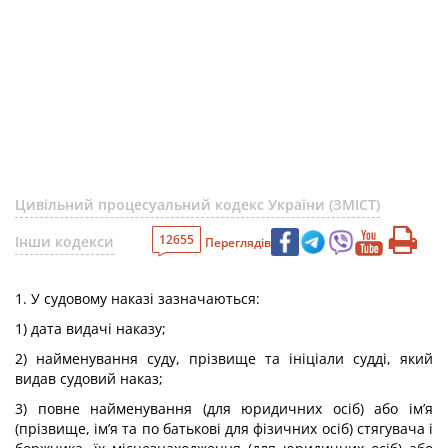
Цивільний процесуальний кодекс України (ЗМІСТ)
12655
Інши кодекси
Переглядів
1. У судовому наказі зазначаються:
1) дата видачі наказу;
2) найменування суду, прізвище та ініціали судді, який
видав судовий наказ;
3) повне найменування (для юридичних осіб) або ім’я
(прізвище, ім’я та по батькові для фізичних осіб) стягувача і