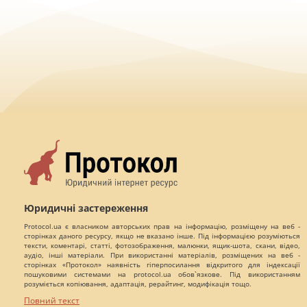
Юридичні застереження
Protocol.ua є власником авторських прав на інформацію, розміщену на веб -
сторінках даного ресурсу, якщо не вказано інше. Під інформацією розуміються
тексти, коментарі, статті, фотозображення, малюнки, ящик-шота, скани, відео,
аудіо, інші матеріали. При використанні матеріалів, розміщених на веб -
сторінках «Протокол» наявність гіперпосилання відкритого для індексації
пошуковими системами на protocol.ua обов`язкове. Під використанням
розуміється копіювання, адаптація, рерайтинг, модифікація тощо.
Повний текст