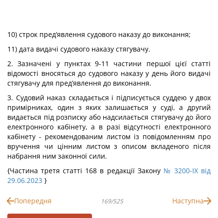
10) строк пред’явлення судового наказу до виконання;
11) дата видачі судового наказу стягувачу.
2. Зазначені у пунктах 9-11 частини першої цієї статті
відомості вносяться до судового наказу у день його видачі
стягувачу для пред’явлення до виконання.
3. Судовий наказ складається і підписується суддею у двох
примірниках, один з яких залишається у суді, а другий
видається під розписку або надсилається стягувачу до його
електронного кабінету, а в разі відсутності електронного
кабінету - рекомендованим листом із повідомленням про
вручення чи цінним листом з описом вкладеного після
набрання ним законної сили.
{Частина третя статті 168 в редакції Закону
№ 3200-IX від
29.06.2023
}
Попередня
Наступна
169/525