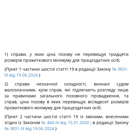
1) справи, у яких ціна позову не перевищує тридцяти
розмірів прожиткового мінімуму для працездатних осіб;
{Пункт 1 частини шостої статті 19 в редакції Закону
№ 3831-
IX від 19.06.2024
}
2) справи незначної складності, визнані судом
малозначними, крім справ, які підлягають розгляду лише
за правилами загального позовного провадження, та
справ, ціна позову в яких перевищує вісімдесят розмірів
прожиткового мінімуму для працездатних осіб;
{Пункт 2 частини шостої статті 19 із змінами, внесеними
згідно із Законом
№ 460-IX від 15.01.2020
; в редакції Закону
№ 3831-IX від 19.06.2024
}