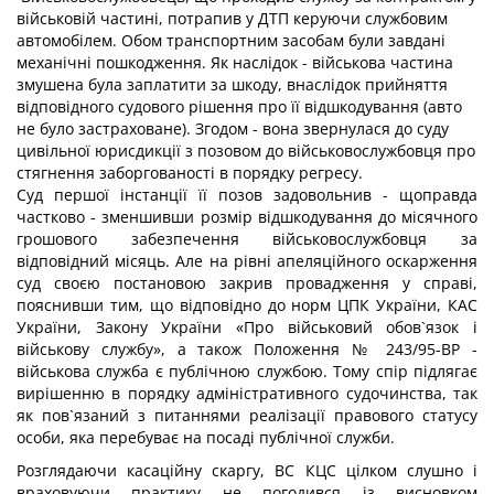
військовій частині, потрапив у ДТП керуючи службовим
автомобілем. Обом транспортним засобам були завдані
механічні пошкодження. Як наслідок - військова частина
змушена була заплатити за шкоду, внаслідок прийняття
відповідного судового рішення про її відшкодування (авто
не було застраховане). Згодом - вона звернулася до суду
цивільної юрисдикції з позовом до військовослужбовця про
стягнення заборгованості в порядку регресу.
Суд першої інстанції її позов задовольнив - щоправда
частково - зменшивши розмір відшкодування до місячного
грошового забезпечення військовослужбовця за
відповідний місяць. Але на рівні апеляційного оскарження
суд своєю постановою закрив провадження у справі,
пояснивши тим, що відповідно до норм ЦПК України, КАС
України, Закону України «Про військовий обов`язок і
військову службу», а також Положення № 243/95-ВР -
військова служба є публічною службою. Тому спір підлягає
вирішенню в порядку адміністративного судочинства, так
як пов`язаний з питаннями реалізації правового статусу
особи, яка перебуває на посаді публічної служби.
Розглядаючи касаційну скаргу, ВС КЦС цілком слушно і
враховуючи практику не погодився із висновком