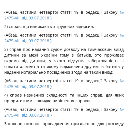
{Абзац частини четвертої статті 19 в редакції Закону
№
2475-VIII від 03.07.2018
}
2) справ, що виникають з трудових відносин;
{Абзац частини четвертої статті 19 в редакції Закону
№
2475-VIII від 03.07.2018
}
3) справ про надання судом дозволу на тимчасовий виїзд
дитини за межі України тому з батьків, хто проживає
окремо від дитини, у якого відсутня заборгованість зі
сплати аліментів та якому відмовлено другим із батьків у
наданні нотаріально посвідченої згоди на такий виїзд;
{Абзац частини четвертої статті 19 в редакції Закону
№
2475-VIII від 03.07.2018
}
4) справ незначної складності та інших справ, для яких
пріоритетним є швидке вирішення справи.
{Абзац частини четвертої статті 19 в редакції Закону
№
2475-VIII від 03.07.2018
}
Загальне позовне провадження призначене для розгляду