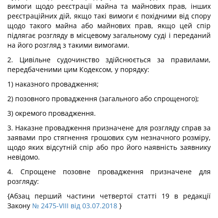
вимоги щодо реєстрації майна та майнових прав, інших
реєстраційних дій, якщо такі вимоги є похідними від спору
щодо такого майна або майнових прав, якщо цей спір
підлягає розгляду в місцевому загальному суді і переданий
на його розгляд з такими вимогами.
2. Цивільне судочинство здійснюється за правилами,
передбаченими цим Кодексом, у порядку:
1) наказного провадження;
2) позовного провадження (загального або спрощеного);
3) окремого провадження.
3. Наказне провадження призначене для розгляду справ за
заявами про стягнення грошових сум незначного розміру,
щодо яких відсутній спір або про його наявність заявнику
невідомо.
4. Спрощене позовне провадження призначене для
розгляду:
{Абзац перший частини четвертої статті 19 в редакції
Закону
№ 2475-VIII від 03.07.2018
}