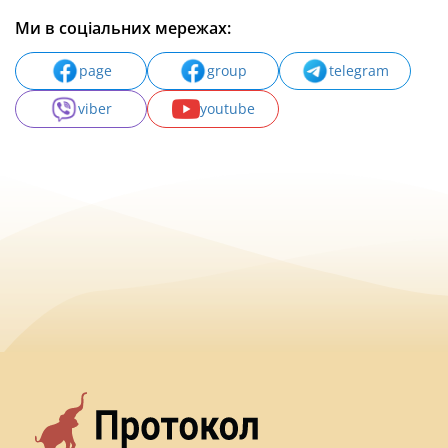
Ми в соціальних мережах:
page
group
telegram
viber
youtube