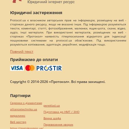
Юридичні застереження
Protocol.ua є власником авторських прав на інформацію, розміщену на веб -
сторінках даного ресурсу, якщо не вказано інше. Під інформацією розуміються
тексти, коментарі, статті, фотозображення, малюнки, ящик-шота, скани, відео,
аудіо, інші матеріали. При використанні матеріалів, розміщених на веб -
сторінках «Протокол» наявність гіперпосилання відкритого для індексації
пошуковими системами на protocol.ua обов`язкове. Під використанням
розуміється копіювання, адаптація, рерайтинг, модифікація тощо.
Повний текст
Приймаємо до оплати
Copyright © 2014-2026 «Протокол». Всі права захищені.
Партнери
Сережки з діамантами
pereklad.ua
alliancetechnika.ua
Підготовка до НМТ / ЗНО
миралинкс
Винна шафа
Веб мастер
Перевезення хворих
https://motokosmos.ua/