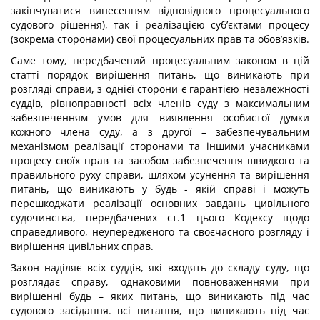
закінчуватися винесенням відповідного процесуального
судового рішення), так і реалізацією суб’єктами процесу
(зокрема сторонами) свої процесуальних прав та обов’язків.
Саме тому, передбачений процесуальним законом в цій
статті порядок вирішення питань, що виникають при
розгляді справи, з однієї сторони є гарантією незалежності
суддів, рівноправності всіх членів суду з максимальним
забезпеченням умов для виявлення особистої думки
кожного члена суду, а з другої – забезпечувальним
механізмом реалізації сторонами та іншими учасниками
процесу своїх прав та засобом забезпечення швидкого та
правильного руху справи, шляхом усунення та вирішення
питань, що виникають у будь - якій справі і можуть
перешкоджати реалізації основних завдань цивільного
судочинства, передбачених ст.1 цього Кодексу щодо
справедливого, неупередженого та своєчасного розгляду і
вирішення цивільних справ.
Закон наділяє всіх суддів, які входять до складу суду, що
розглядає справу, однаковими повноваженнями при
вирішенні будь – яких питань, що виникають під час
судового засідання. всі питання, що виникають під час