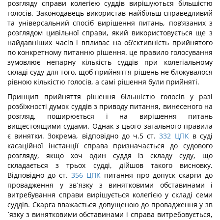
розгляду справи колегією суддів вирішуються більшістю
голосів. Законодавець використав найбільш справедливий
та універсальний спосіб вирішення питань, пов’язаних з
розглядом цивільної справи, який використовується ще з
найдавніших часів і впливає на об’єктивність прийнятого
по конкретному питанню рішення. це правило голосування
зумовлює непарну кількість суддів при колегіальному
складі суду для того, щоб прийняття рішень не блокувалося
рівною кількістю голосів, а самі рішення були прийняті.
Принцип прийняття рішення більшістю голосів у разі
розбіжності думок суддів з приводу питання, винесеного на
розгляд, поширюється і на вирішення питань
вищестоящими судами. Однак з цього загального правила
є винятки. Зокрема, відповідно до ч.5 ст.
332
ЦПК
в суді
касаційної інстанції справа призначається до судового
розгляду, якщо хоч один суддя із складу суду, що
складається з трьох судді, дійшов такого висновку.
Відповідно до ст.
356
ЦПК
питання про допуск скарги до
провадження у зв´язку з винятковими обставинами і
витребування справи вирішується колегією у складі семи
суддів. Скарга вважається допущеною до провадження у зв
´язку з винятковими обставинами і справа витребовується,