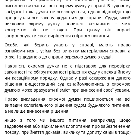
письмово викласти свою окрему думку у справі. В судовому
засіданні така думка не оголошується, однак відповідно до
процесуального закону додається до справи. Суддя, який
висловив окрему думку, повинен зазначити, з чим
конкретно він не згоден. При цьому він вправі
запропонувати своє вирішення спірного питання.
Особи, які беруть участь у справі, мають право
ознайомитися з усіма без винятку матеріалами справи, а
отже, і з доданою до справи окремою думкою судді.
Наявність окремої думки не є підставою для перевірки
законності та обґрунтованості рішення суду у апеляційному
чи касаційному порядку. Однак у разі оскарження даного
рішення вищестоящий суд ознайомлюючись з окремою
думкою може врахувати її зміст при винесенні своєї ухвали.
Право викладення окремої думки поширюється на всі
випадки колегіального рішення судом будь-якого питання,
а не лише винесення рішення.
Якщо з того чи іншого питання (наприклад щодо
задоволення або відхилення клопотання про забезпечення
позову, прийняття доказів, виклику та допиту свідків тощо)