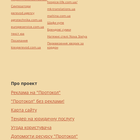
hospice-life.com.ua/
Синтезатори
mk-translations.ua
perevod.agency
maltina.com.ua
agrotechnika.com.ua
Шафи купе
europeservice.com.ua
Брендові сумки
текст юа
Натяжні стелі Nova Stelya
Посилання
Перевезення хворих за
kievperevod.com.ua
кордон
Про проект
Реклама на "Протокол"
"Протокол" без реклами!
Карта сайту
Тендер на юридичну послугу
Угода користувача
Допомогти ресурсу "Протокол"