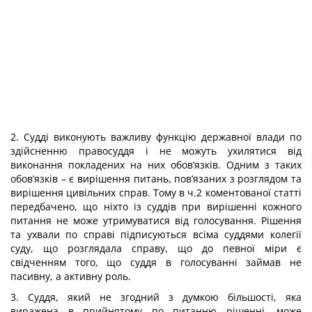
2. Судді виконують важливу функцію державної влади по
здійсненню правосуддя і не можуть ухилятися від
виконання покладених на них обов’язків. Одним з таких
обов’язків – є вирішення питань, пов’язаних з розглядом та
вирішення цивільних справ. Тому в ч.2 коментованої статті
передбачено, що ніхто із суддів при вирішенні кожного
питання не може утримуватися від голосування. Рішення
та ухвали по справі підписуються всіма суддями колегії
суду, що розглядала справу, що до певної міри є
свідченням того, що суддя в голосуванні займав не
пасивну, а активну роль.
3. Суддя, який не згодний з думкою більшості, яка
виражена в прийнятому по питанню рішенні, може