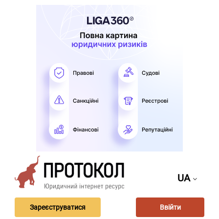
UA
Зареєструватися
Ввійти