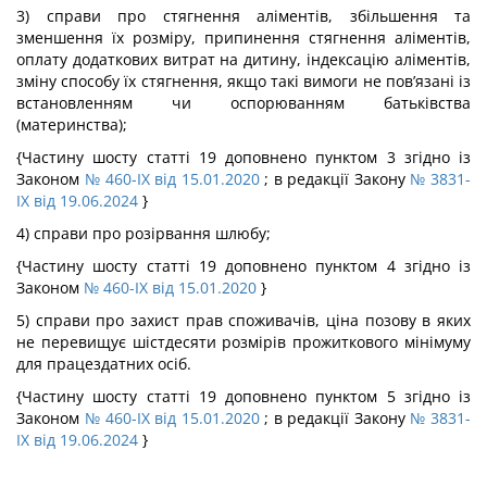
3) справи про стягнення аліментів, збільшення та
зменшення їх розміру, припинення стягнення аліментів,
оплату додаткових витрат на дитину, індексацію аліментів,
зміну способу їх стягнення, якщо такі вимоги не пов’язані із
встановленням чи оспорюванням батьківства
(материнства);
{Частину шосту статті 19 доповнено пунктом 3 згідно із
Законом
№ 460-IX від 15.01.2020
; в редакції Закону
№ 3831-
IX від 19.06.2024
}
4) справи про розірвання шлюбу;
{Частину шосту статті 19 доповнено пунктом 4 згідно із
Законом
№ 460-IX від 15.01.2020
}
5) справи про захист прав споживачів, ціна позову в яких
не перевищує шістдесяти розмірів прожиткового мінімуму
для працездатних осіб.
{Частину шосту статті 19 доповнено пунктом 5 згідно із
Законом
№ 460-IX від 15.01.2020
; в редакції Закону
№ 3831-
IX від 19.06.2024
}