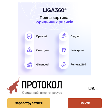
UA
Зареєструватися
Ввійти