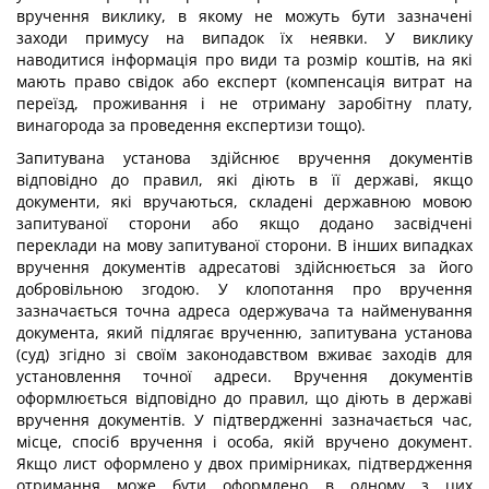
вручення виклику, в якому не можуть бути зазначені
заходи примусу на випадок їх неявки. У виклику
наводитися інформація про види та розмір коштів, на які
мають право свідок або експерт (компенсація витрат на
переїзд, проживання і не отриману заробітну плату,
винагорода за проведення експертизи тощо).
Запитувана установа здійснює вручення документів
відповідно до правил, які діють в її державі, якщо
документи, які вручаються, складені державною мовою
запитуваної сторони або якщо додано засвідчені
переклади на мову запитуваної сторони. В інших випадках
вручення документів адресатові здійснюється за його
добровільною згодою. У клопотання про вручення
зазначається точна адреса одержувача та найменування
документа, який підлягає врученню, запитувана установа
(суд) згідно зі своїм законодавством вживає заходів для
установлення точної адреси. Вручення документів
оформлюється відповідно до правил, що діють в державі
вручення документів. У підтвердженні зазначається час,
місце, спосіб вручення і особа, якій вручено документ.
Якщо лист оформлено у двох примірниках, підтвердження
отримання може бути оформлено в одному з цих