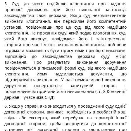
5. Суд, до якого надійшло клопотання про надання
правової допомоги, при його виконанні застосовує
законодавство своєї держави. Якщо суд некомпетентний
виконати клопотання, він пересилає його компетентній
установі, повідомивши про це суд, від якого надійшло
клопотання. На прохання суду, який подав клопотання, суд,
який його виконує, повідомляє його і заінтересовані
сторони про час і місце виконання клопотання, щоб вони
отримали можливість бути присутніми при його виконанні
відповідно до законодавства держави суду місця
виконання. Про результати виконання доручення
повідомляється в письмовій формі суд, від якого надійшло
клопотання. Йому надсилаються документи, що
підтверджують виконання. У разі неможливості виконання
доручення повертається запитуючій стороні з
повідомленням причини його невиконання (ст. 8 Конвенції
держав – учасників СНД).
6. Якщо у справі, яка знаходиться у провадженні суду однієї
договірної сторони, виникає необхідність в особистій явці
свідка або експерта, який перебуває на території іншої
договірної сторони, треба звернутися до компетентної
установи цієї договірної сторони з клопотанням про