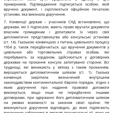
примірників. Підтвердження підписується особою, якій
вручено документ, і скріплюється офіційною печаткою
установи, яка виконала доручення.
7. Конвенції держав – учасників СНД встановлено, що
держави, які її підписали, мають право вручати документи
власним громадянам і допитувати їх через свої
дипломатичні представництва або консульські установи
(ст. 14). Гаазькою конвенцією з питань цивільного процесу
1954 р. також передбачається, що вручення документів у
цивільних або торговельних справах особам, які
перебувають за кордоном, здійснюється у договірних
державах на прохання консула запитуваної сторони. Всі
труднощі, які виникають у зв’язку з таким проханням,
вирішуються дипломатичним шляхом (ст. 1). Гаазька
конвенція закріпила визначений внутрішнім
законодавством континентальної Європи порядок, згідно з
яким доручення про надання правової допомоги
виконується, якщо інше не передбачено іншими
договорами, при одержанні його дипломатичним шляхом
на умовах взаємності за законом своєї країни. Не
виконуються доручення відповідно, до яких підлягають
виконанню заборонені в державі процесуальні дії. воно не