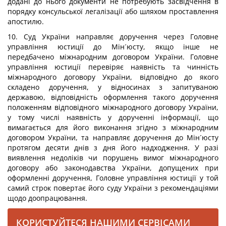
додані до нього документи не потребують засвідчення в
порядку консульської легалізації або шляхом проставлення
апостилю.
10. Суд України направляє доручення через Головне
управління юстиції до Мін´юсту, якщо інше не
передбачено міжнародним договором України. Головне
управління юстиції перевіряє наявність та чинність
міжнародного договору України, відповідно до якого
складено доручення, у відносинах з запитуваною
державою, відповідність оформлення такого доручення
положенням відповідного міжнародного договору України,
у тому числі наявність у дорученні інформації, що
вимагається для його виконання згідно з міжнародним
договором України, та направляє доручення до Мін´юсту
протягом десяти днів з дня його надходження. У разі
виявлення недоліків чи порушень вимог міжнародного
договору або законодавства України, допущених при
оформленні доручення, Головне управління юстиції у той
самий строк повертає його суду України з рекомендаціями
щодо доопрацювання.
КОРИСТУЙТЕСЯ НАШИМИ СЕРВІСАМИ