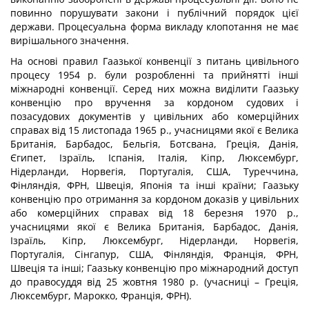
повинно порушувати закони і публічний порядок цієї
держави. Процесуальна форма викладу клопотання не має
вирішального значення.
На основі правил Гаазької конвенції з питань цивільного
процесу 1954 р. були розробленні та прийнятті інші
міжнародні конвенції. Серед них можна виділити Гаазьку
конвенцію про вручення за кордоном судових і
позасудових документів у цивільних або комерційних
справах від 15 листопада 1965 р., учасницями якої є Велика
Британія, Барбадос, Бельгія, Ботсвана, Греція, Данія,
Єгипет, Ізраїль, Іспанія, Італія, Кіпр, Люксембург,
Нідерланди, Норвегія, Португалія, США, Туреччина,
Фінляндія, ФРН, Швеція, Японія та інші країни; Гаазьку
конвенцію про отримання за кордоном доказів у цивільних
або комерційних справах від 18 березня 1970 р.,
учасницями якої є Велика Британія, Барбадос, Данія,
Ізраїль, Кіпр, Люксембург, Нідерланди, Норвегія,
Португалія, Сінгапур, США, Фінляндія, Франція, ФРН,
Швеція та інші; Гаазьку конвенцію про міжнародний доступ
до правосуддя від 25 жовтня 1980 р. (учасниці – Греція,
Люксембург, Марокко, Франція, ФРН).