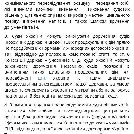
кримінального переслідування, розшуку і передання осіб,
які вчинили злочини, визнання і виконання судових
рішень у цивільних справах, вироків у частині цивільного
позову, виконання написів, а також шляхом вручення
документів та ін.
3. Суди України можуть виконувати доручення судів
іноземних держав й щодо інших процесуальних дій прямо
не передбачених нормами міжнародних договорів України.
Так, відповідно до положень коментованої статті та ст. 6
Конвенції держав – учасників СНД, суди України можуть
виконувати доручення іноземних судів, пов’язані з
вчиненням таких цивільних процесуальних дій, які
передбачені
ЦПК
України та іншим цивільним
процесуальним законодавством нашої держави, за умови
що це не суперечить суверенітету України або не загрожує
національній безпеці та належить до юрисдикції суду.
4. З питання надання правової допомоги суди різних країн
зносяться між собою за посередництвом центральних
органів. Для цього подається клопотання (доручення), зміст
і форма якого визначається Конвенцією держав – учасників
СНД і відповідно до неї двосторонніми договорами України.