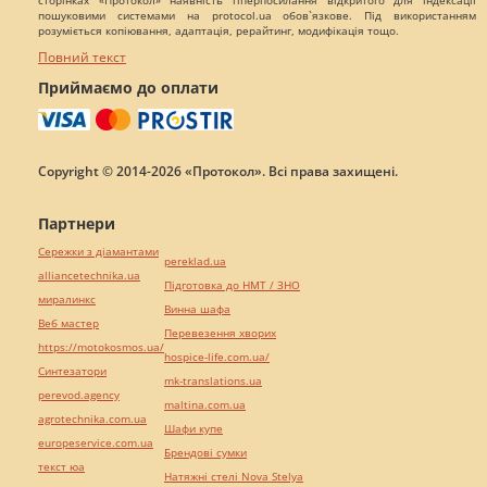
сторінках «Протокол» наявність гіперпосилання відкритого для індексації
пошуковими системами на protocol.ua обов`язкове. Під використанням
розуміється копіювання, адаптація, рерайтинг, модифікація тощо.
Повний текст
Приймаємо до оплати
Copyright © 2014-2026 «Протокол». Всі права захищені.
Партнери
Сережки з діамантами
pereklad.ua
alliancetechnika.ua
Підготовка до НМТ / ЗНО
миралинкс
Винна шафа
Веб мастер
Перевезення хворих
https://motokosmos.ua/
hospice-life.com.ua/
Синтезатори
mk-translations.ua
perevod.agency
maltina.com.ua
agrotechnika.com.ua
Шафи купе
europeservice.com.ua
Брендові сумки
текст юа
Натяжні стелі Nova Stelya