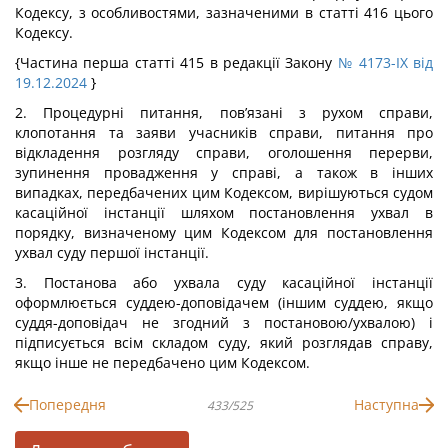
Кодексу, з особливостями, зазначеними в статті 416 цього
Кодексу.
{Частина перша статті 415 в редакції Закону
№ 4173-IX від
19.12.2024
}
2. Процедурні питання, пов’язані з рухом справи,
клопотання та заяви учасників справи, питання про
відкладення розгляду справи, оголошення перерви,
зупинення провадження у справі, а також в інших
випадках, передбачених цим Кодексом, вирішуються судом
касаційної інстанції шляхом постановлення ухвал в
порядку, визначеному цим Кодексом для постановлення
ухвал суду першої інстанції.
3. Постанова або ухвала суду касаційної інстанції
оформлюється суддею-доповідачем (іншим суддею, якщо
суддя-доповідач не згодний з постановою/ухвалою) і
підписується всім складом суду, який розглядав справу,
якщо інше не передбачено цим Кодексом.
Попередня
Наступна
433/525