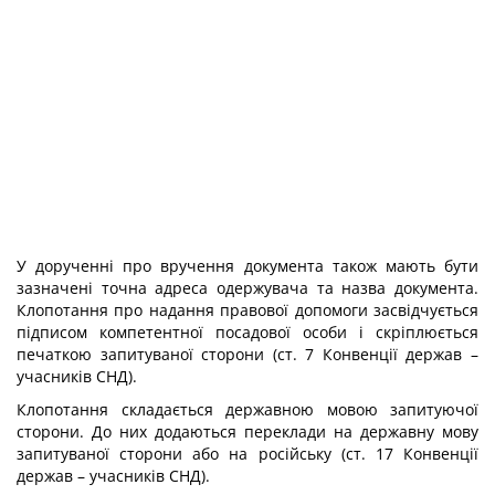
У дорученні про вручення документа також мають бути
зазначені точна адреса одержувача та назва документа.
Клопотання про надання правової допомоги засвідчується
підписом компетентної посадової особи і скріплюється
печаткою запитуваної сторони (ст. 7 Конвенції держав –
учасників СНД).
Клопотання складається державною мовою запитуючої
сторони. До них додаються переклади на державну мову
запитуваної сторони або на російську (ст. 17 Конвенції
держав – учасників СНД).