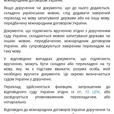
міжнародним договором України.
Якщо доручення чи документи, що до нього додаються,
складено українською мовою, слід додавати завірений
переклад на мову запитуваної держави або на іншу мову,
передбачену міжнародним договором України.
Документи, що підлягають врученню згідно з дорученням
суду України, складаються мовою запитуваної держави чи
іншою мовою, передбаченою міжнародним договором
України, або супроводжуються завіреним перекладом на
таку мову.
У відповідних випадках документи, що підлягають
врученню, можуть бути складені або перекладені на ту
мову, яку, як є підстави вважати, розуміє особа, якій
необхідно вручити документи. Це окремо визначається
судом України у дорученні.
Переклад здійснюється фахівцем, запрошеним до
відповідного суду України згідно із ст.
55
ЦПК
, або
засвідчується уповноваженим перекладачем, або
нотаріально.
Відповідно до міжнародних договорів України доручення та