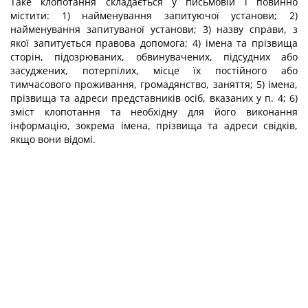
Таке клопотання складається у письмовій і повинно
містити: 1) найменування запитуючої установи; 2)
найменування запитуваної установи; 3) назву справи, з
якої запитується правова допомога; 4) імена та прізвища
сторін, підозрюваних, обвинувачених, підсудних або
засуджених, потерпілих, місце їх постійного або
тимчасового проживання, громадянство, заняття; 5) імена,
прізвища та адреси представників осіб, вказаних у п. 4; 6)
зміст клопотання та необхідну для його виконання
інформацію, зокрема імена, прізвища та адреси свідків,
якщо вони відомі.