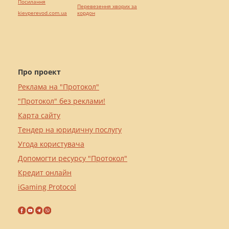
Посилання
Перевезення хворих за
kievperevod.com.ua
кордон
Про проект
Реклама на "Протокол"
"Протокол" без реклами!
Карта сайту
Тендер на юридичну послугу
Угода користувача
Допомогти ресурсу "Протокол"
Кредит онлайн
iGaming Protocol