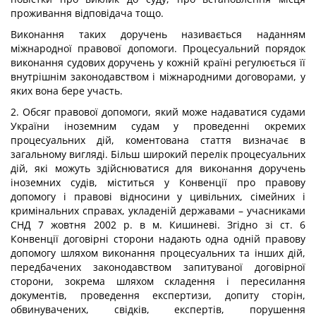
проживання відповідача тощо.
Виконання таких доручень називається наданням
міжнародної правової допомоги. Процесуальний порядок
виконання судових доручень у кожній країні регулюється її
внутрішнім законодавством і міжнародними договорами, у
яких вона бере участь.
2. Обсяг правової допомоги, який може надаватися судами
України іноземним судам у проведенні окремих
процесуальних дій, коментована стаття визначає в
загальному вигляді. Більш широкий перелік процесуальних
дій, які можуть здійснюватися для виконання доручень
іноземних судів, міститься у Конвенції про правову
допомогу і правові відносини у цивільних, сімейних і
кримінальних справах, укладеній державами – учасниками
СНД 7 жовтня 2002 р. в м. Кишиневі. Згідно зі ст. 6
Конвенції договірні сторони надають одна одній правову
допомогу шляхом виконання процесуальних та інших дій,
передбачених законодавством запитуваної договірної
сторони, зокрема шляхом складення і пересилання
документів, проведення експертизи, допиту сторін,
обвинувачених, свідків, експертів, порушення