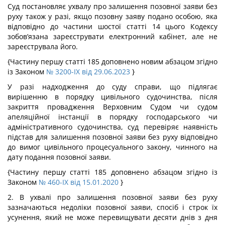
Суд постановляє ухвалу про залишення позовної заяви без
руху також у разі, якщо позовну заяву подано особою, яка
відповідно до частини шостої статті 14 цього Кодексу
зобов’язана зареєструвати електронний кабінет, але не
зареєструвала його.
{Частину першу статті 185 доповнено новим абзацом згідно
із Законом
№ 3200-IX від 29.06.2023
}
У разі надходження до суду справи, що підлягає
вирішенню в порядку цивільного судочинства, після
закриття провадження Верховним Судом чи судом
апеляційної інстанції в порядку господарського чи
адміністративного судочинства, суд перевіряє наявність
підстав для залишення позовної заяви без руху відповідно
до вимог цивільного процесуального закону, чинного на
дату подання позовної заяви.
{Частину першу статті 185 доповнено абзацом згідно із
Законом
№ 460-IX від 15.01.2020
}
2. В ухвалі про залишення позовної заяви без руху
зазначаються недоліки позовної заяви, спосіб і строк їх
усунення, який не може перевищувати десяти днів з дня