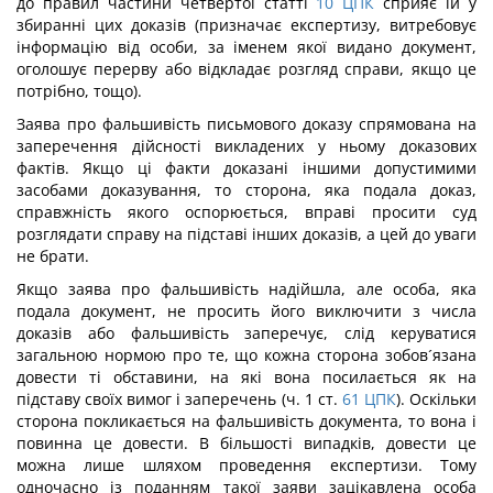
до правил частини четвертої статті
10
ЦПК
сприяє їй у
збиранні цих доказів (призначає експертизу, витребовує
інформацію від особи, за іменем якої видано документ,
оголошує перерву або відкладає розгляд справи, якщо це
потрібно, тощо).
Заява про фальшивість письмового доказу спрямована на
заперечення дійсності викладених у ньому доказових
фактів. Якщо ці факти доказані іншими допустимими
засобами доказування, то сторона, яка подала доказ,
справжність якого оспорюється, вправі просити суд
розглядати справу на підставі інших доказів, а цей до уваги
не брати.
Якщо заява про фальшивість надійшла, але особа, яка
подала документ, не просить його виключити з числа
доказів або фальшивість заперечує, слід керуватися
загальною нормою про те, що кожна сторона зобов´язана
довести ті обставини, на які вона посилається як на
підставу своїх вимог і заперечень (ч. 1 ст.
61
ЦПК
). Оскільки
сторона покликається на фальшивість документа, то вона і
повинна це довести. В більшості випадків, довести це
можна лише шляхом проведення експертизи. Тому
одночасно із поданням такої заяви зацікавлена особа