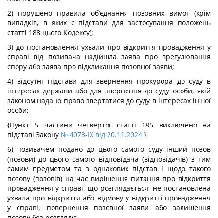
2) порушено правила об’єднання позовних вимог (крім
випадків, в яких є підстави для застосування положень
статті 188 цього Кодексу);
3) до постановлення ухвали про відкриття провадження у
справі від позивача надійшла заява про врегулювання
спору або заява про відкликання позовної заяви;
4) відсутні підстави для звернення прокурора до суду в
інтересах держави або для звернення до суду особи, якій
законом надано право звертатися до суду в інтересах іншої
особи;
{Пункт 5 частини четвертої статті 185 виключено на
підставі Закону
№ 4073-IX від 20.11.2024
}
6) позивачем подано до цього самого суду інший позов
(позови) до цього самого відповідача (відповідачів) з тим
самим предметом та з однакових підстав і щодо такого
позову (позовів) на час вирішення питання про відкриття
провадження у справі, що розглядається, не постановлена
ухвала про відкриття або відмову у відкритті провадження
у справі, повернення позовної заяви або залишення
позову без розгляду;