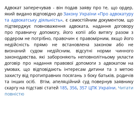
Адвокат заперечував - він подав заяву про те, що ордер,
який видано відповідно до
Закону України «Про адвокатуру
та адвокатську діяльність»
, є самостійним документом, що
підтверджує повноваження адвоката, надання договору
про правничу допомогу, його копії або витягу разом з
ордером не потрібно, правочин є правомірним, якщо його
недійсність прямо не встановлена законом або не
визнаний судом недійсним, відсутні норми чинного
законодавства, які забороняють неповнолітньому укласти
договір про надання правової допомоги з адвокатом на
умовах, що відповідають інтересам дитини та з метою
захисту від протиправних посягань з боку батьків, родичів
та інших осіб. Втім, апеляційний суд повернув заявнику
скаргу на підставі статей
185
,
356
,
357 ЦПК України
.
Читати
повністю