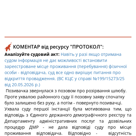
КОМЕНТАР від ресурсу "ПРОТОКОЛ":
Аналізуйте судовий акт:
Навіть у разі якщо отримана
судом інформація не дає можливості встановити
зареєстроване місце проживання (перебування) фізичної
особи - відповідача, суд все одно вирішує питання про
відкриття провадження. (ВС КЦС у справі №199/15273/25
від 20.05.2026 р.)
Позивачка звернулася з позовом про розірвання шлюбу.
Проте ухвалою районного суду її позовну заяву спочатку
було залишено без руху, а потім - повернуто позивачці.
Ухвала суду першої інстанції була мотивована тим, що
відповідь з Єдиного держаного демографічного реєстру та
Департаменту адміністративних послуг та дозвільних
процедур ДМР - не дала відповіді суду про місце
проживання відповідача. Відповідно - відсутність