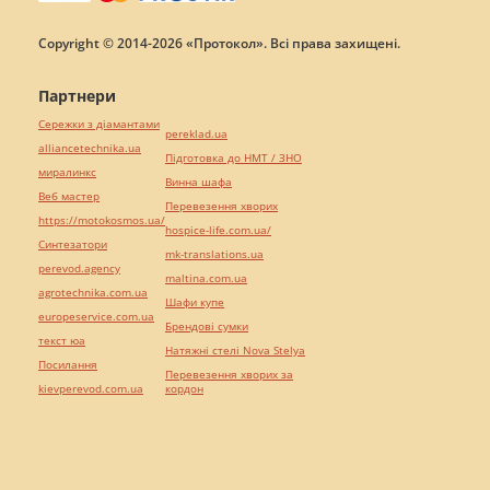
Copyright © 2014-2026 «Протокол». Всі права захищені.
Партнери
Сережки з діамантами
pereklad.ua
alliancetechnika.ua
Підготовка до НМТ / ЗНО
миралинкс
Винна шафа
Веб мастер
Перевезення хворих
https://motokosmos.ua/
hospice-life.com.ua/
Синтезатори
mk-translations.ua
perevod.agency
maltina.com.ua
agrotechnika.com.ua
Шафи купе
europeservice.com.ua
Брендові сумки
текст юа
Натяжні стелі Nova Stelya
Посилання
Перевезення хворих за
kievperevod.com.ua
кордон