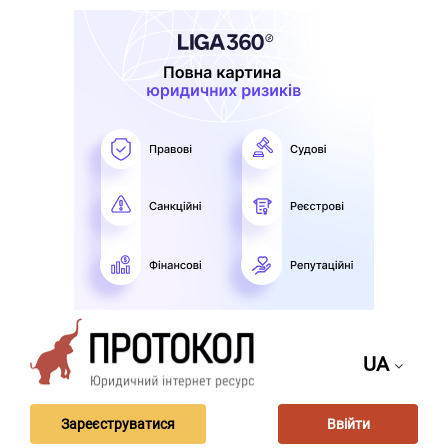
UA
Зареєструватися
Ввійти