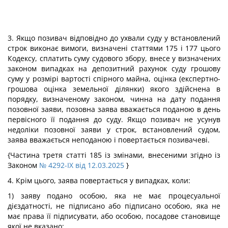
3. Якщо позивач відповідно до ухвали суду у встановлений
строк виконає вимоги, визначені статтями 175 і 177 цього
Кодексу, сплатить суму судового збору, внесе у визначених
законом випадках на депозитний рахунок суду грошову
суму у розмірі вартості спірного майна, оцінка (експертно-
грошова оцінка земельної ділянки) якого здійснена в
порядку, визначеному законом, чинна на дату подання
позовної заяви, позовна заява вважається поданою в день
первісного її подання до суду. Якщо позивач не усунув
недоліки позовної заяви у строк, встановлений судом,
заява вважається неподаною і повертається позивачеві.
{Частина третя статті 185 із змінами, внесеними згідно із
Законом
№ 4292-IX від 12.03.2025
}
4. Крім цього, заява повертається у випадках, коли:
1) заяву подано особою, яка не має процесуальної
дієздатності, не підписано або підписано особою, яка не
має права її підписувати, або особою, посадове становище
якої не вказано;