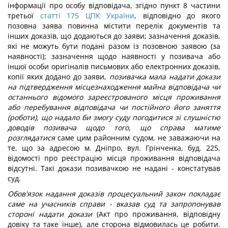
інформації про особу відповідача, згідно пункт 8 частини
третьої
статті 175 ЦПК України
, відповідно до якого
позовна заява повинна містити перелік документів та
інших доказів, що додаються до заяви; зазначення доказів,
які не можуть бути подані разом із позовною заявою (за
наявності); зазначення щодо наявності у позивача або
іншої особи оригіналів письмових або електронних доказів,
копії яких додано до заяви,
позивачка мала надати докази
на підтвердження місцезнаходження майна відповідача чи
останнього відомого зареєстрованого місця проживання
або перебування відповідача чи постійного його заняття
(роботи), що надало би змогу суду погодитися зі слушністю
доводів позивача щодо того, що справа матиме
розглядатися
саме цим районним судом, не заважаючи на
те, що за адресою м. Дніпро, вул. Грінченка, буд. 225,
відомості про реєстрацію місця проживання відповідача
відсутні. Такі докази позивачкою не надані - констатував
суд.
Обов'язок надання доказів процесуальний закон покладає
саме на учасників справи - вказав суд та запропонував
стороні надати докази
(Акт про проживання, відповідну
довіку та таке інше), але сторона відмовилась це робити.