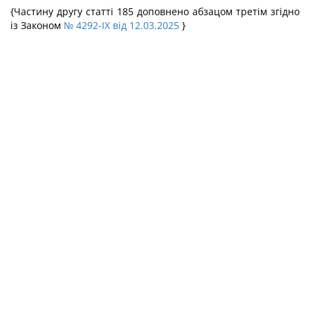
{Частину другу статті 185 доповнено абзацом третім згідно
із Законом
№ 4292-IX від 12.03.2025
}