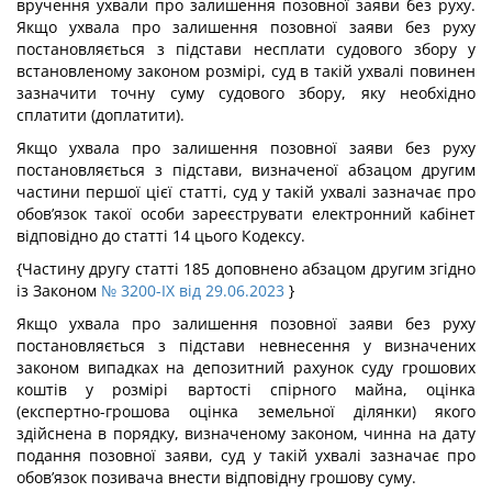
вручення ухвали про залишення позовної заяви без руху.
Якщо ухвала про залишення позовної заяви без руху
постановляється з підстави несплати судового збору у
встановленому законом розмірі, суд в такій ухвалі повинен
зазначити точну суму судового збору, яку необхідно
сплатити (доплатити).
Якщо ухвала про залишення позовної заяви без руху
постановляється з підстави, визначеної абзацом другим
частини першої цієї статті, суд у такій ухвалі зазначає про
обов’язок такої особи зареєструвати електронний кабінет
відповідно до статті 14 цього Кодексу.
{Частину другу статті 185 доповнено абзацом другим згідно
із Законом
№ 3200-IX від 29.06.2023
}
Якщо ухвала про залишення позовної заяви без руху
постановляється з підстави невнесення у визначених
законом випадках на депозитний рахунок суду грошових
коштів у розмірі вартості спірного майна, оцінка
(експертно-грошова оцінка земельної ділянки) якого
здійснена в порядку, визначеному законом, чинна на дату
подання позовної заяви, суд у такій ухвалі зазначає про
обов’язок позивача внести відповідну грошову суму.