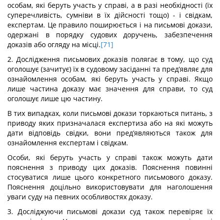
особам, які беруть участь у справі, а в разі необхідності (їх
суперечливість, сумніви в їх дійсності тощо) - і свідкам,
експертам. Це правило поширюється і на письмові докази,
одержані в порядку судових доручень, забезпечення
доказів або огляду на місці.
[71]
2. Дослідження письмових доказів полягає в тому, що суд
оголошує (зачитує) їх в судовому засіданні та пред’являє для
ознайомлення особам, які беруть участь у справі. Якщо
лише частина доказу має значення для справи, то суд
оголошує лише цю частину.
В тих випадках, коли письмові докази торкаються питань, з
приводу яких призначалася експертиза або на які можуть
дати відповідь свідки, вони пред’являються також для
ознайомлення експертам і свідкам.
Особи, які беруть участь у справі також можуть дати
пояснення з приводу цих доказів. Пояснення повинні
стосуватися лише цього конкретного письмового доказу.
Пояснення доцільно використовувати для наголошення
уваги суду на певних особливостях доказу.
3. Досліджуючи письмові докази суд також перевіряє їх