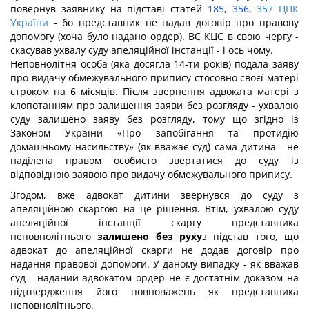
повернув заявнику на підставі статей
185
,
356
,
357 ЦПК
України
- бо представник не надав договір про правову
допомогу (хоча було надано ордер). ВС КЦС в свою чергу -
скасував ухвалу суду апеляційної інстанції - і ось чому.
Неповнолітня особа (яка досягла 14-ти років) подала заяву
про видачу обмежувального припису стосовно своєї матері
строком на 6 місяців. Після звернення адвоката матері з
клопотанням про залишення заяви без розгляду - ухвалою
суду залишено заяву без розгляду, тому що згідно із
Законом України «Про запобігання та протидію
домашньому насильству» (як вважає суд) сама дитина - не
наділена правом особисто звертатися до суду із
відповідною заявою про видачу обмежувального припису.
Згодом, вже адвокат дитини звернувся до суду з
апеляційною скаргою на це рішення. Втім, ухвалою суду
апеляційної інстанції скаргу представника
неповнолітнього
залишено без руху
з підстав того, що
адвокат до апеляційної скарги не додав договір про
надання правової допомоги. У даному випадку - як вважав
суд - наданий адвокатом ордер не є достатнім доказом на
підтвердження його повноважень як представника
неповнолітнього.