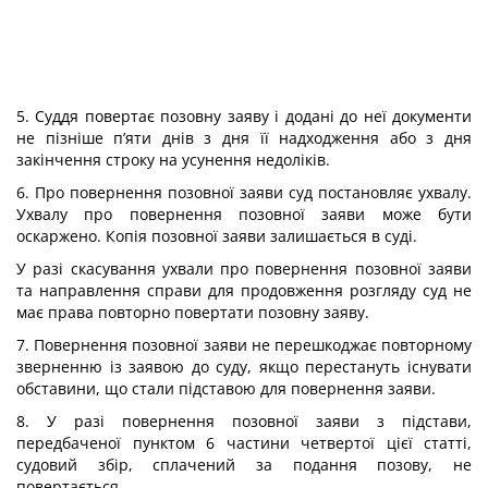
5. Суддя повертає позовну заяву і додані до неї документи
не пізніше п’яти днів з дня її надходження або з дня
закінчення строку на усунення недоліків.
6. Про повернення позовної заяви суд постановляє ухвалу.
Ухвалу про повернення позовної заяви може бути
оскаржено. Копія позовної заяви залишається в суді.
У разі скасування ухвали про повернення позовної заяви
та направлення справи для продовження розгляду суд не
має права повторно повертати позовну заяву.
7. Повернення позовної заяви не перешкоджає повторному
зверненню із заявою до суду, якщо перестануть існувати
обставини, що стали підставою для повернення заяви.
8. У разі повернення позовної заяви з підстави,
передбаченої пунктом 6 частини четвертої цієї статті,
судовий збір, сплачений за подання позову, не
повертається.