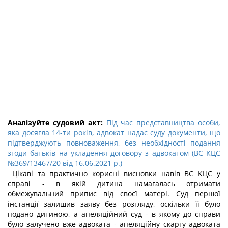
Аналізуйте судовий акт:
Під час представництва особи,
яка досягла 14-ти років, адвокат надає суду документи, що
підтверджують повноваження, без необхідності подання
згоди батьків на укладення договору з адвокатом (ВС КЦС
№369/13467/20 від 16.06.2021 р.)
Цікаві та практично корисні висновки навів ВС КЦС у
справі - в якій дитина намагалась отримати
обмежувальний припис від своєї матері. Суд першої
інстанції залишив заяву без розгляду, оскільки її було
подано дитиною, а апеляційний суд - в якому до справи
було залучено вже адвоката - апеляційну скаргу адвоката