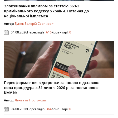
Зловживання впливом за статтею 369-2
Кримінального кодексу України. Питання до
національної імплемен
Автор:
Буняк Валерій Сергійович
04.08.2026
Переглядів:
616
Коментарі:
0
Переоформлення відстрочки за іншою підставою:
нова процедура з 31 липня 2026 р. за постановою
КМУ №
Автор:
Лента от Протокола
04.08.2026
Переглядів:
364
Коментарі:
0