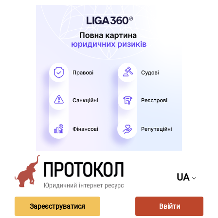
UA
Зареєструватися
Ввійти