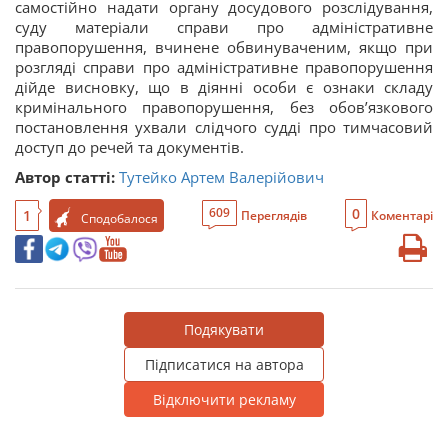
самостійно надати органу досудового розслідування,
суду матеріали справи про адміністративне
правопорушення, вчинене обвинуваченим, якщо при
розгляді справи про адміністративне правопорушення
дійде висновку, що в діянні особи є ознаки складу
кримінального правопорушення, без обов’язкового
постановлення ухвали слідчого судді про тимчасовий
доступ до речей та документів.
Автор статті:
Тутейко Артем Валерійович
0
609
1
Переглядів
Коментарі
Сподобалося
Подякувати
Підписатися на автора
Відключити рекламу