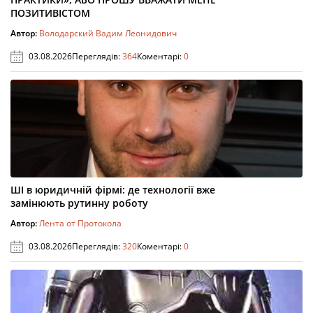
ПОЗИТИВІСТОМ
Автор:
Володарский Вадим Леонидович
03.08.2026
Переглядів:
364
Коментарі:
0
ШІ в юридичній фірмі: де технології вже
замінюють рутинну роботу
Автор:
Лента от Протокола
03.08.2026
Переглядів:
320
Коментарі:
0