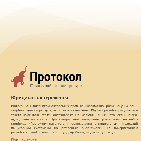
Юридичні застереження
Protocol.ua є власником авторських прав на інформацію, розміщену на веб -
сторінках даного ресурсу, якщо не вказано інше. Під інформацією розуміються
тексти, коментарі, статті, фотозображення, малюнки, ящик-шота, скани, відео,
аудіо, інші матеріали. При використанні матеріалів, розміщених на веб -
сторінках «Протокол» наявність гіперпосилання відкритого для індексації
пошуковими системами на protocol.ua обов`язкове. Під використанням
розуміється копіювання, адаптація, рерайтинг, модифікація тощо.
Повний текст