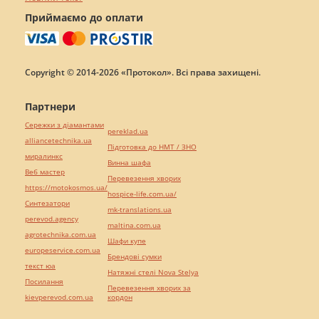
Приймаємо до оплати
Copyright © 2014-2026 «Протокол». Всі права захищені.
Партнери
Сережки з діамантами
pereklad.ua
alliancetechnika.ua
Підготовка до НМТ / ЗНО
миралинкс
Винна шафа
Веб мастер
Перевезення хворих
https://motokosmos.ua/
hospice-life.com.ua/
Синтезатори
mk-translations.ua
perevod.agency
maltina.com.ua
agrotechnika.com.ua
Шафи купе
europeservice.com.ua
Брендові сумки
текст юа
Натяжні стелі Nova Stelya
Посилання
Перевезення хворих за
kievperevod.com.ua
кордон