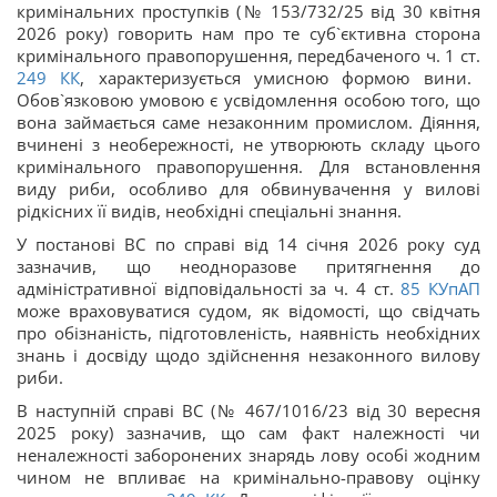
кримінальних проступків (№ 153/732/25 від 30 квітня
2026 року) говорить нам про те суб`єктивна сторона
кримінального правопорушення, передбаченого ч. 1 ст.
249
КК
, характеризується умисною формою вини.
Обов`язковою умовою є усвідомлення особою того, що
вона займається саме незаконним промислом. Діяння,
вчинені з необережності, не утворюють складу цього
кримінального правопорушення. Для встановлення
виду риби, особливо для обвинувачення у вилові
рідкісних її видів, необхідні спеціальні знання.
У постанові ВС по справі від 14 січня 2026 року суд
зазначив, що неодноразове притягнення до
адміністративної відповідальності за ч. 4 ст.
85
КУпАП
може враховуватися судом, як відомості, що свідчать
про обізнаність, підготовленість, наявність необхідних
знань і досвіду щодо здійснення незаконного вилову
риби.
В наступній справі ВС (№ 467/1016/23 від 30 вересня
2025 року) зазначив, що сам факт належності чи
неналежності заборонених знарядь лову особі жодним
чином не впливає на кримінально-правову оцінку