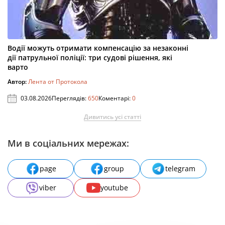
Водії можуть отримати компенсацію за незаконні
дії патрульної поліції: три судові рішення, які
варто
Автор:
Лента от Протокола
03.08.2026
Переглядів:
650
Коментарі:
0
Дивитись усі статті
Ми в соціальних мережах:
page
group
telegram
viber
youtube