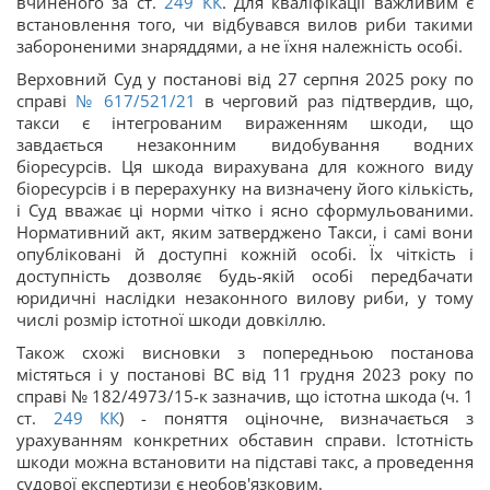
вчиненого за ст.
249
КК
. Для кваліфікації важливим є
встановлення того, чи відбувався вилов риби такими
забороненими знаряддями, а не їхня належність особі.
Верховний Суд у постанові від 27 серпня 2025 року по
справі
№ 617/521/21
в черговий раз підтвердив, що,
такси є інтегрованим вираженням шкоди, що
завдається незаконним видобування водних
біоресурсів. Ця шкода вирахувана для кожного виду
біоресурсів і в перерахунку на визначену його кількість,
і Суд вважає ці норми чітко і ясно сформульованими.
Нормативний акт, яким затверджено Такси, і самі вони
опубліковані й доступні кожній особі. Їх чіткість і
доступність дозволяє будь-якій особі передбачати
юридичні наслідки незаконного вилову риби, у тому
числі розмір істотної шкоди довкіллю.
Також схожі висновки з попередньою постанова
містяться і у постанові ВС від 11 грудня 2023 року по
справі № 182/4973/15-к зазначив, що істотна шкода (ч. 1
ст.
249
КК
) - поняття оціночне, визначається з
урахуванням конкретних обставин справи. Істотність
шкоди можна встановити на підставі такс, а проведення
судової експертизи є необов'язковим.