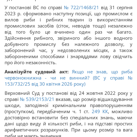
У постанові ВС по справі
№ 722/1468/21
від 31 серпня
2023 р. сформовано наступну позиції, що промислом є
вилов риби і рибних тварин із використанням
промислових засобів (сіток, неводів тощо) незалежно
від того було це вчинено один раз чи багато.
Здійснення рибного, звіриного або іншого водного
добувного промислу без належного дозволу, у
заборонений час, у недозволених місцях, а також
забороненими способами і знаряддями лову свідчить
про його незаконність.
Аналізуйте судовий акт:
Якщо не знав, що риба
червонокнижна - чи не винний? (ВС у справі №
153/732/25 від 30 квітня 2026 року)
Верховний Суд у постанові від 24 жовтня 2022 року у
справі
№ 539/2153/21
вказав, що розмір відшкодування
шкоди, заподіяної кримінальним правопорушенням
(проступком), передбаченим ч. 1 ст.
249
КК
, можливо
достовірно встановити без спеціальних знань, маючи
дані щодо виду й кількості риби, і на підставі простих
арифметичних розрахунків. При цьому розмір та вага
риби не мають значення.