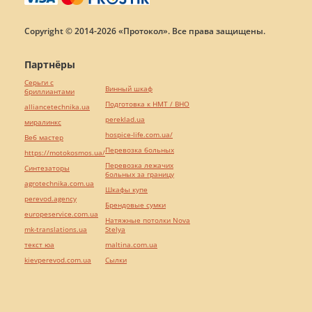
Copyright © 2014-2026 «Протокол». Все права защищены.
Партнёры
Серьги с
Винный шкаф
бриллиантами
Подготовка к НМТ / ВНО
alliancetechnika.ua
pereklad.ua
миралинкс
hospice-life.com.ua/
Веб мастер
Перевозка больных
https://motokosmos.ua/
Перевозка лежачих
Синтезаторы
больных за границу
agrotechnika.com.ua
Шкафы купе
perevod.agency
Брендовые сумки
europeservice.com.ua
Натяжные потолки Nova
mk-translations.ua
Stelya
текст юа
maltina.com.ua
kievperevod.com.ua
Cылки