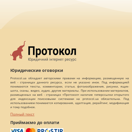
Юридические оговорки
Protocol.ua обладает авторскими правами на информацию, размещенную на
веб - страницах данного ресурса, если не указано иное. Под информацией
понимаются тексты, комментарии, статьи, фотоизображения, рисунки, ящик-
шота, сканы, видео, аудио, другие материалы. При использовании материалов,
размещенных на веб - страницах «Протокол» наличие гиперссылки открытого
для индексации поисковыми системами на protocol.ua обязательна. Под
использованием понимается копирования, адаптация, рерайтинг, модификация
и тому подобное.
Полный текст
Приймаємо до оплати