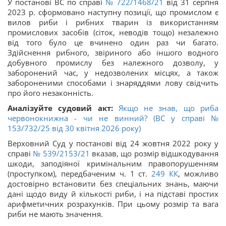
У постанові ВС по справі
№ 722/1468/21
від 31 серпня
2023 р. сформовано наступну позиції, що промислом є
вилов риби і рибних тварин із використанням
промислових засобів (сіток, неводів тощо) незалежно
від того було це вчинено один раз чи багато.
Здійснення рибного, звіриного або іншого водного
добувного промислу без належного дозволу, у
заборонений час, у недозволених місцях, а також
забороненими способами і знаряддями лову свідчить
про його незаконність.
Аналізуйте судовий акт:
Якщо не знав, що риба
червонокнижна - чи не винний? (ВС у справі №
153/732/25 від 30 квітня 2026 року)
Верховний Суд у постанові від 24 жовтня 2022 року у
справі
№ 539/2153/21
вказав, що розмір відшкодування
шкоди, заподіяної кримінальним правопорушенням
(проступком), передбаченим ч. 1 ст.
249
КК
, можливо
достовірно встановити без спеціальних знань, маючи
дані щодо виду й кількості риби, і на підставі простих
арифметичних розрахунків. При цьому розмір та вага
риби не мають значення.