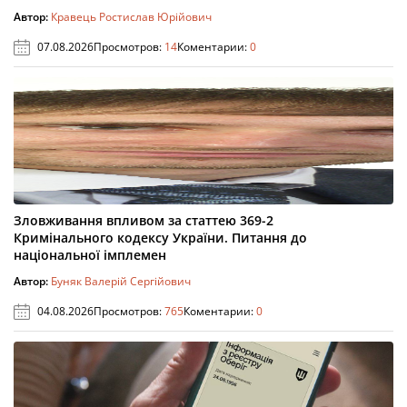
Автор:
Кравець Ростислав Юрійович
07.08.2026
Просмотров:
14
Коментарии:
0
Зловживання впливом за статтею 369-2
Кримінального кодексу України. Питання до
національної імплемен
Автор:
Буняк Валерій Сергійович
04.08.2026
Просмотров:
765
Коментарии:
0