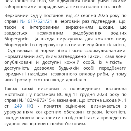
встановлення того, чи відбувався вилов риби такими
забороненими знаряддями, а не їхня належність особі.
Верховний Суд у постанові від 27 серпня 2025 року по
справі
№ 617/521/21
в черговий раз підтвердив, що,
такси є інтегрованим вираженням шкоди, що
завдається незаконним видобування водних
біоресурсів. Ця шкода вирахувана для кожного виду
біоресурсів і в перерахунку на визначену його кількість,
і Суд вважає ці норми чітко і ясно сформульованими.
Нормативний акт, яким затверджено Такси, і самі вони
опубліковані й доступні кожній особі. Їх чіткість і
доступність дозволяє будь-якій особі передбачати
юридичні наслідки незаконного вилову риби, у тому
числі розмір істотної шкоди довкіллю.
Також схожі висновки з попередньою постанова
містяться і у постанові ВС від 11 грудня 2023 року по
справі № 182/4973/15-к зазначив, що істотна шкода (ч. 1
ст.
249
КК
) - поняття оціночне, визначається з
урахуванням конкретних обставин справи. Істотність
шкоди можна встановити на підставі такс, а проведення
судової експертизи є необов'язковим.