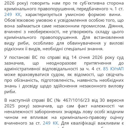
2026 року) говорить нам про те суб`єктивна сторона
кримінального правопорушення, передбаченого ч. 1 ст.
249
КК
, характеризується умисною формою вини.
Обов`язковою умовою є усвідомлення особою того, що
вона займається саме незаконним промислом. Діяння,
вчинені з необережності, не утворюють складу цього
кримінального правопорушення. Для встановлення
виду риби, особливо для обвинувачення у вилові
рідкісних її видів, необхідні спеціальні знання.
У постанові ВС по справі від 14 січня 2026 року суд
зазначив, що неодноразове притягнення до
адміністративної відповідальності за ч. 4 ст.
85
КУпАП
може враховуватися судом, як відомості, що свідчать
про обізнаність, підготовленість, наявність необхідних
знань і досвіду щодо здійснення незаконного вилову
риби.
В наступній справі ВС (№ 467/1016/23 від 30 вересня
2025 року) зазначив, що сам факт належності чи
неналежності заборонених знарядь лову особі жодним
чином не впливає на кримінально-правову оцінку
вчиненого за ст.
249
КК
. Для кваліфікації важливим є