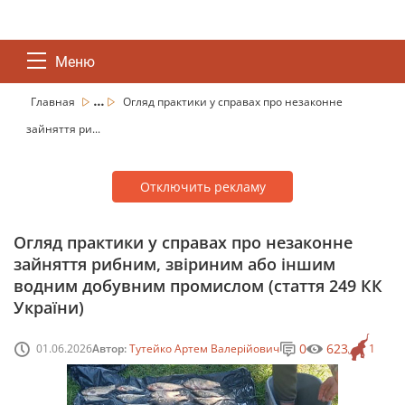
Меню
...
Главная
Огляд практики у справах про незаконне
зайняття ри...
Отключить рекламу
Огляд практики у справах про незаконне
зайняття рибним, звіриним або іншим
водним добувним промислом (стаття 249 КК
України)
0
623
01.06.2026
Автор:
Тутейко Артем Валерійович
1