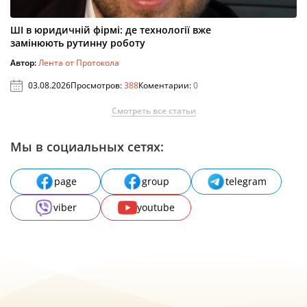
ШІ в юридичній фірмі: де технології вже
замінюють рутинну роботу
Автор:
Лента от Протокола
03.08.2026
Просмотров:
388
Коментарии:
0
Смотреть все статьи
Мы в социальных сетях:
page
group
telegram
viber
youtube