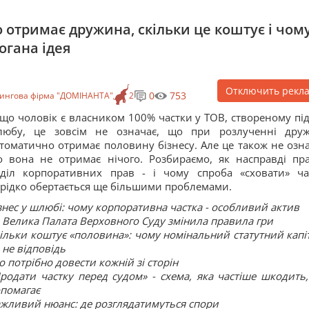
о отримає дружина, скільки це коштує і чом
огана ідея
Отключить рекл
0
753
тингова фірма "ДОМІНАНТА"
2
що чоловік є власником 100% частки у ТОВ, створеному під
любу, це зовсім не означає, що при розлученні дру
томатично отримає половину бізнесу. Але це також не озна
 вона не отримає нічого. Розбираємо, як насправді пр
діл корпоративних прав - і чому спроба «сховати» ча
рідко обертається ще більшими проблемами.
знес у шлюбі: чому корпоративна частка - особливий актив
 Велика Палата Верховного Суду змінила правила гри
ільки коштує «половина»: чому номінальний статутний капіт
 не відповідь
 потрібно довести кожній зі сторін
родати частку перед судом» - схема, яка частіше шкодить,
помагає
жливий нюанс: де розглядатимуться спори