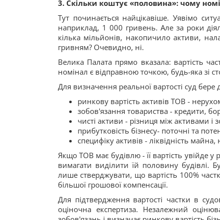
3. Скільки коштує «половина»: чому номі
Тут починається найцікавіше. Уявімо ситу
наприклад, 1 000 гривень. Але за роки дія
кілька мільйонів, накопичило активи, нал
гривням? Очевидно, ні.
Велика Палата прямо вказала: вартість час
номінал є відправною точкою, будь-яка зі ст
Для визначення реальної вартості суд бере д
ринкову вартість активів ТОВ - нерухом
зобов'язання товариства - кредити, бо
чисті активи - різниця між активами і 
прибутковість бізнесу- поточні та поте
специфіку активів - ліквідність майна, 
Якщо ТОВ має будівлю - її вартість увійде у
вимагати виділити їй половину будівлі. 
лише стверджувати, що вартість 100% частк
більшої грошової компенсації.
Для підтвердження вартості частки в судо
оціночна експертиза. Незалежний оцінюва
зобов'язань і визначає ринкову вартість біз