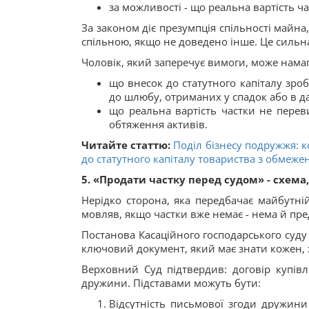
за можливості - що реальна вартість ч
За законом діє презумпція спільності майна
спільною, якщо не доведено інше. Це сильн
Чоловік, який заперечує вимоги, може намаг
що внесок до статутного капіталу зроб
до шлюбу, отриманих у спадок або в д
що реальна вартість частки не перев
обтяження активів.
Читайте статтю:
Поділ бізнесу подружжя: 
до статутного капіталу товариства з обмеже
5. «Продати частку перед судом» - схема
Нерідко сторона, яка передбачає майбутній
мовляв, якщо частки вже немає - нема й пре
Постанова Касаційного господарського суду 
ключовий документ, який має знати кожен, х
Верховний Суд підтвердив: договір купів
дружини. Підставами можуть бути:
Відсутність письмової згоди дружини