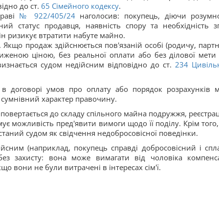
ідно до ст.
65
Сімейного кодексу
.
праві
№ 922/405/24
наголосив: покупець, діючи розумн
ий статус продавця, наявність спору та необхідність з
ін ризикує втратити набуте майно.
 Якщо продаж здійснюється пов'язаній особі (родичу, партн
иженою ціною, без реальної оплати або без ділової мети 
изнається судом недійсним відповідно до ст.
234
Цивіль
ь в договорі умов про оплату або порядок розрахунків 
ро сумнівний характер правочину.
 повертається до складу спільного майна подружжя, реєстрац
ує можливість пред'явити вимоги щодо її поділу. Крім того,
таний судом як свідчення недобросовісної поведінки.
йсним (наприклад, покупець справді добросовісний і спл
без захисту: вона може вимагати від чоловіка компенс
о вони не були витрачені в інтересах сім'ї.