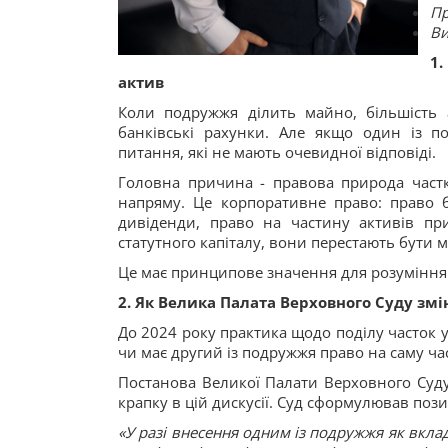
Пр
Ви
1
актив
Коли подружжя ділить майно, більшість а
банківські рахунки. Але якщо один із п
питання, які не мають очевидної відповіді.
Головна причина - правова природа част
напряму. Це корпоративне право: право б
дивіденди, право на частину активів при
статутного капіталу, вони перестають бути
Це має принципове значення для розуміння 
2. Як Велика Палата Верховного Суду зм
До 2024 року практика щодо поділу часток 
чи має другий із подружжя право на саму ча
Постанова Великої Палати Верховного Суду
крапку в цій дискусії. Суд сформулював пози
«У разі внесення одним із подружжя як вкла