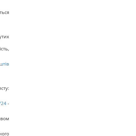
ться
утих
сть,
штів
сту:
/24
-
овом
ного