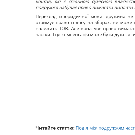
коштів, які є спільною сумісною власніст
подружжя набуває право вимагати виплати п
Переклад із юридичної мови: дружина не 
отримує право голосу на зборах, не може 
належить ТОВ. Але вона має право вимагат
частки. І ця компенсація може бути дуже зн
Читайте статтю:
Поділ між подружжям частк