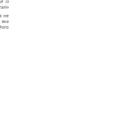
й із
репараций
алі»
18
Действительно ли изюм так полезен, как все
а не
думают: ответ диетологов
 яка
16
його
Трамп неохотно усиливает давление на РФ, но
законопроект Грэма заставит его принять меры,
– WSJ
16
Саудовская Аравия, Пакистан и Турция
заключили соглашение о взаимной обороне, –
Reuters
21
Россия предлагает иностранным заказчикам
новую ракету для Су-57, – СМИ
23