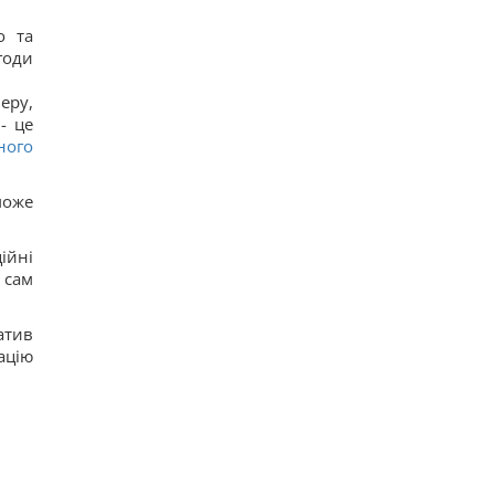
о та
годи
еру,
- це
ного
може
ійні
 сам
атив
ацію