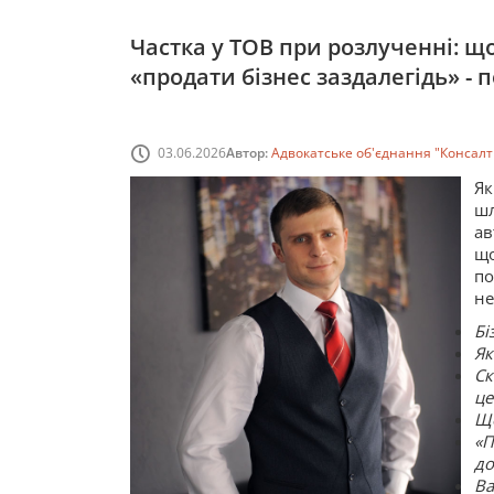
Частка у ТОВ при розлученні: щ
«продати бізнес заздалегідь» - п
03.06.2026
Автор:
Адвокатське об'єднання "Консал
Як
ш
ав
що
по
не
Бі
Як
Ск
це
Що
«П
до
Ва