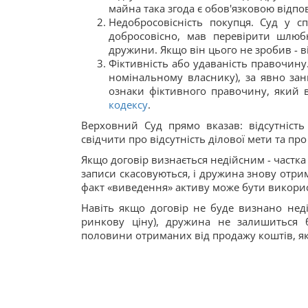
майна така згода є обов'язковою відпов
Недобросовісність покупця. Суд у с
добросовісно, мав перевірити шлюбн
дружини. Якщо він цього не зробив - в
Фіктивність або удаваність правочину.
номінальному власнику), за явно зан
ознаки фіктивного правочину, який в
кодексу
.
Верховний Суд прямо вказав: відсутніст
свідчити про відсутність ділової мети та п
Якщо договір визнається недійсним - частка
записи скасовуються, і дружина знову отрим
факт «виведення» активу може бути викорис
Навіть якщо договір не буде визнано неді
ринкову ціну), дружина не залишиться 
половини отриманих від продажу коштів, якщ