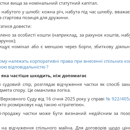
астки вища за номінальний статутний капітал.
, набутого у шлюбі: кожна річ, набута під час шлюбу, вважає
а стартова позиція для дружини.
атися довести:
лено за особисті кошти (наприклад, за рахунок коштів, наб
арунок);
ищує номінал або є меншою через борги, збиткову діяльні
кому належать корпоративні права при внесенні спільних ко
ною відповідальністю ?
, яка частіше шкодить, ніж допомагає
 судовий спір, розглядає відчуження частки як спосіб захи
дмета спору. Це оманлива логіка.
Верховного Суду від 16 січня 2025 року у справі
№ 922/405
то розмірковує над такою «стратегією».
лі-продажу частки може бути визнаний недійсним за поз
 на відчуження спільного майна. Для договорів щодо цін