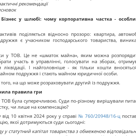
актичні рекомендації
сновок
. Бізнес у шлюбі: чому корпоративна частка - особл
ктивів поділяється відносно прозоро: квартира, автомоб
одружжя є учасником господарського товариства, виник
ки у ТОВ. Це не «шматок майна», яким можна розпоряди
рати участь в управлінні, голосувати на зборах, отриму
 ліквідації. І найголовніше - як тільки кошти вносятьс
 майном подружжя і стають майном юридичної особи.
того, на що може розраховувати другий із подружжя.
інила правила гри
у ТОВ була суперечливою. Суди по-різному вирішували пита
стку, чи лише на компенсацію?
 від 10 квітня 2024 року у справі
№ 760/20948/16-ц
поста
цію, якої дотримуються суди сьогодні:
ду у статутний капітал товариства з обмеженою відповідальн