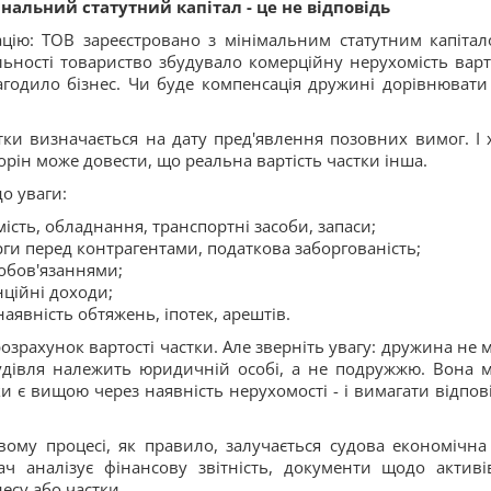
нальний статутний капітал - це не відповідь
ацію: ТОВ зареєстровано з мінімальним статутним капітал
льності товариство збудувало комерційну нерухомість варт
агодило бізнес. Чи буде компенсація дружині дорівнювати
тки визначається на дату пред'явлення позовних вимог. І 
орін може довести, що реальна вартість частки інша.
о уваги:
ість, обладнання, транспортні засоби, запаси;
рги перед контрагентами, податкова заборгованість;
зобов'язаннями;
нційні доходи;
наявність обтяжень, іпотек, арештів.
 розрахунок вартості частки. Але зверніть увагу: дружина не 
Будівля належить юридичній особі, а не подружжю. Вона 
и є вищою через наявність нерухомості - і вимагати відпов
вому процесі, як правило, залучається судова економічна
ч аналізує фінансову звітність, документи щодо активі
несу або частки.