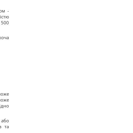
ом -
істю
 500
хоча
може
може
ідно
 або
в та