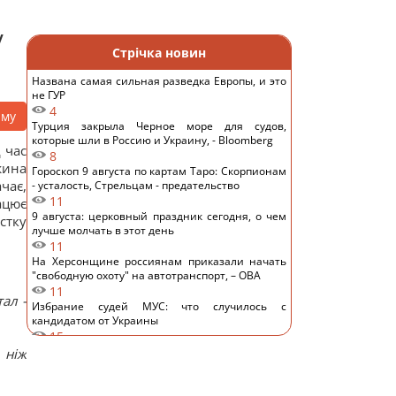
у
Стрічка новин
Названа самая сильная разведка Европы, и это
не ГУР
4
аму
Турция закрыла Черное море для судов,
которые шли в Россию и Украину, - Bloomberg
 час
8
жина
Гороскоп 9 августа по картам Таро: Скорпионам
чає,
- усталость, Стрельцам - предательство
11
ацює
9 августа: церковный праздник сегодня, о чем
стку
лучше молчать в этот день
11
На Херсонщине россиянам приказали начать
"свободную охоту" на автотранспорт, – ОВА
11
ал -
Избрание судей МУС: что случилось с
кандидатом от Украины
15
ИИ научился создавать жизнеспособные
 ніж
вирусы, не существовавшие в природе, – NYT
13