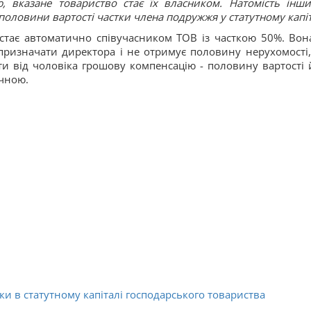
ю, вказане товариство стає їх власником. Натомість інши
оловини вартості частки члена подружжя у статутному капіт
стає автоматично співучасником ТОВ із часткою 50%. Вон
призначати директора і не отримує половину нерухомості,
и від чоловіка грошову компенсацію - половину вартості 
ачною.
и в статутному капіталі господарського товариства