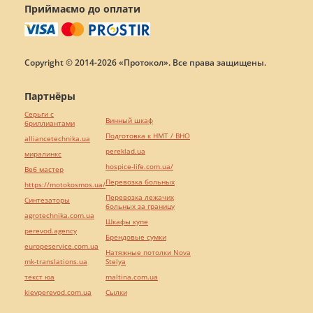
Приймаємо до оплати
Copyright © 2014-2026 «Протокол». Все права защищены.
Партнёры
Серьги с
Винный шкаф
бриллиантами
Подготовка к НМТ / ВНО
alliancetechnika.ua
pereklad.ua
миралинкс
hospice-life.com.ua/
Веб мастер
Перевозка больных
https://motokosmos.ua/
Перевозка лежачих
Синтезаторы
больных за границу
agrotechnika.com.ua
Шкафы купе
perevod.agency
Брендовые сумки
europeservice.com.ua
Натяжные потолки Nova
mk-translations.ua
Stelya
текст юа
maltina.com.ua
kievperevod.com.ua
Cылки