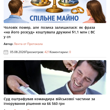
Чоловік помер, але позика залишилася: як фраза
«на його розсуд» коштувала дружині $1,1 млн ( ВС
у сп
Автор:
Лента от Протокола
05.08.2026
Просмотров:
421
Коментарии:
0
Суд оштрафував командира військової частини за
ігнорування рішення на 66 560 грн