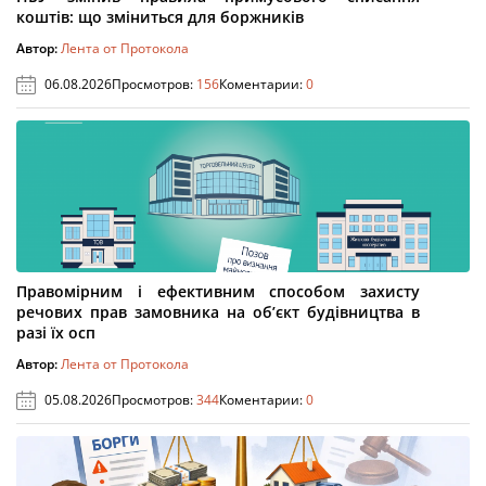
коштів: що зміниться для боржників
Автор:
Лента от Протокола
06.08.2026
Просмотров:
156
Коментарии:
0
Правомірним і ефективним способом захисту
речових прав замовника на об’єкт будівництва в
разі їх осп
Автор:
Лента от Протокола
05.08.2026
Просмотров:
344
Коментарии:
0