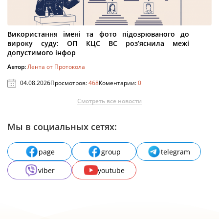
Використання імені та фото підозрюваного до
вироку суду: ОП КЦС ВС роз’яснила межі
допустимого інфор
Автор:
Лента от Протокола
04.08.2026
Просмотров:
468
Коментарии:
0
Смотреть все новости
Мы в социальных сетях:
page
group
telegram
viber
youtube