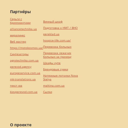
Партнёры
Серьги с
Винный шкаф
бриллиантами
Подготовка к НМТ / ВНО
alliancetechnika.ua
pereklad.ua
миралинкс
hospice-life.com.ua/
Веб мастер
Перевозка больных
https://motokosmos.ua/
Перевозка лежачих
Синтезаторы
больных за границу
agrotechnika.com.ua
Шкафы купе
perevod.agency
Брендовые сумки
europeservice.com.ua
Натяжные потолки Nova
mk-translations.ua
Stelya
текст юа
maltina.com.ua
kievperevod.com.ua
Cылки
О проекте