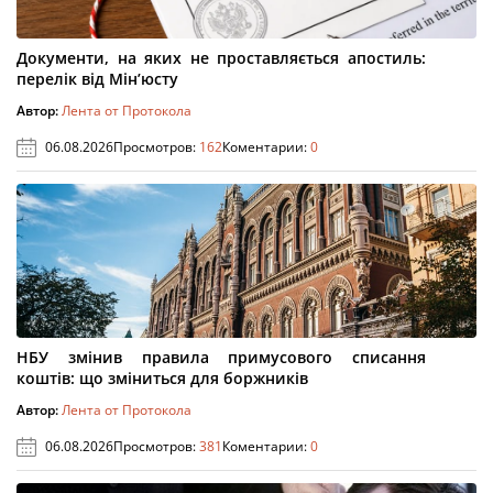
Документи, на яких не проставляється апостиль:
перелік від Мін’юсту
Автор:
Лента от Протокола
06.08.2026
Просмотров:
162
Коментарии:
0
НБУ змінив правила примусового списання
коштів: що зміниться для боржників
Автор:
Лента от Протокола
06.08.2026
Просмотров:
381
Коментарии:
0