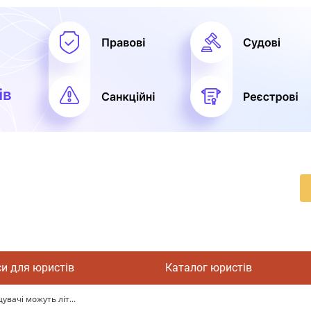
си для юристів
Каталог юристів
вачі можуть літ...