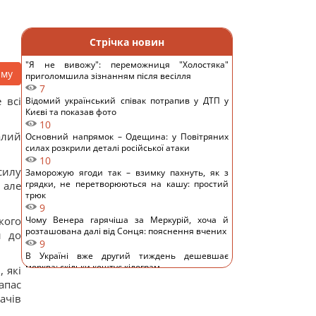
Стрічка новин
"Я не вивожу": переможниця "Холостяка"
аму
приголомшила зізнанням після весілля
7
 всі
Відомий український співак потрапив у ДТП у
Києві та показав фото
10
алий
Основний напрямок – Одещина: у Повітряних
силах розкрили деталі російської атаки
10
силу
Заморожую ягоди так – взимку пахнуть, як з
грядки, не перетворюються на кашу: простий
 але
трюк
9
кого
Чому Венера гарячіша за Меркурій, хоча й
розташована далі від Сонця: пояснення вчених
и до
9
В Україні вже другий тиждень дешевшає
морква: скільки коштує кілограм
 які
11
апас
5 пристроїв, якими ви користуєтеся щодня, але
ачів
забуваєте перезавантажувати
10