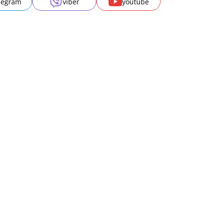
legram
viber
youtube