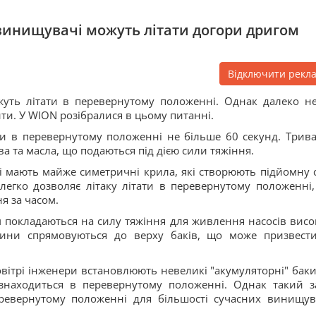
винищувачі можуть літати догори дригом
Відключити рекл
уть літати в перевернутому положенні. Однак далеко не
ти. У WION розібралися в цьому питанні.
ти в перевернутому положенні не більше 60 секунд. Трив
а та масла, що подаються під дією сили тяжіння.
і мають майже симетричні крила, які створюють підйомну 
 легко дозволяє літаку літати в перевернутому положенні,
я за часом.
 покладаються на силу тяжіння для живлення насосів висо
ідини спрямовуються до верху баків, що може призвест
вітрі інженери встановлюють невеликі "акумуляторні" баки,
знаходиться в перевернутому положенні. Однак такий з
ревернутому положенні для більшості сучасних винищув