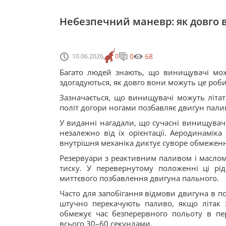
Небезпечний маневр: як довго 
0
68
10.06.2026
0
Багато людей знають, що винищувачі мож
здогадуються, як довго вони можуть це роби
Зазначається, що винищувачі можуть літа
політ догори ногами позбавляє двигун палив
У виданні нагадали, що сучасні винищувач
незалежно від їх орієнтації. Аеродинаміка
внутрішня механіка диктує суворе обмеженн
Резервуари з реактивним паливом і маслом
тиску. У перевернутому положенні ці р
миттєвого позбавлення двигуна пального.
Часто для запобігання відмови двигуна в по
штучно перекачують паливо, якщо літак 
обмежує час безперервного польоту в пе
всього 30–60 секундами.