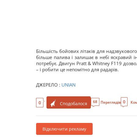
Більшість бойових літаків для надзвуковог
більше палива і залишає в небі яскравий і
потребує. Двигун Pratt & Whitney F119 дозв
– і робити це непомітно для радарів.
ДЖЕРЕЛО :
UNIAN
0
68
0
Переглядів
Ком
Сподобалося
Відключити рекламу