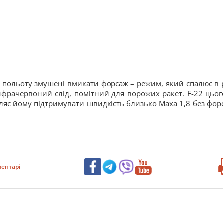
о польоту змушені вмикати форсаж – режим, який спалює в 
нфрачервоний слід, помітний для ворожих ракет. F-22 цьог
оляє йому підтримувати швидкість близько Маха 1,8 без фор
ентарі