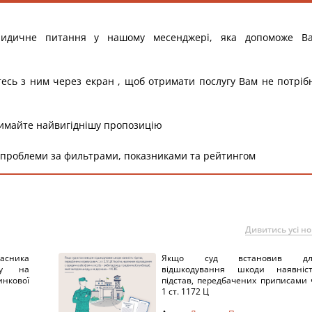
ридичне питання у нашому месенджері, яка допоможе В
тесь з ним через екран , щоб отримати послугу Вам не потріб
римайте найвигіднішу пропозицію
 проблеми за фильтрами, показниками та рейтингом
Дивитись усі н
ника
Якщо суд встановив дл
нку на
відшкодування шкоди наявніс
нкової
підстав, передбачених приписами 
1 ст. 1172 Ц