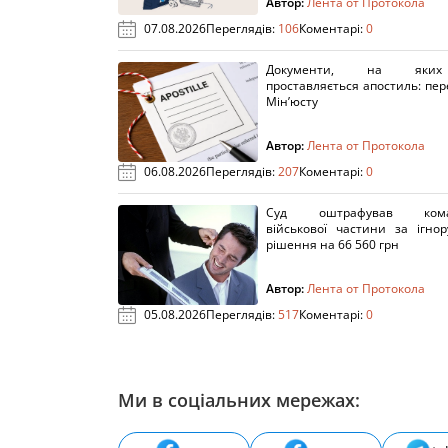
Автор:
Лента от Протокола
07.08.2026
Переглядів:
106
Коментарі:
0
Документи, на яки
проставляється апостиль: пере
Мін’юсту
Автор:
Лента от Протокола
06.08.2026
Переглядів:
207
Коментарі:
0
Суд оштрафував кома
військової частини за ігно
рішення на 66 560 грн
Автор:
Лента от Протокола
05.08.2026
Переглядів:
517
Коментарі:
0
Ми в соціальних мережах: