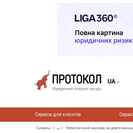
UA
Сервіси для клієнтів
Серві
...
Головна
Небезпечний маневр: як довго винищу