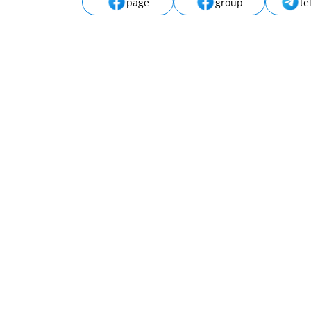
page
group
te