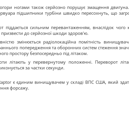
догори ногами також серйозно порушує змащення двигуна.
зервуара підшипники турбіни швидко пересохнуть, що загр
от піддається сильним перевантаженням, внаслідок чого 
 призвести до серйозної шкоди здоров'ю.
вністю змінюється радіолокаційна помітність винищувач
в раннього попередження та оборонних систем стеження зна
ого простору безпосередньо під літаком.
оти літають у перевернутому положенні. Переворот літа
конується за частки секунди.
2 Raptor є єдиним винищувачем у складі ВПС США, який зда
ення форсажу.