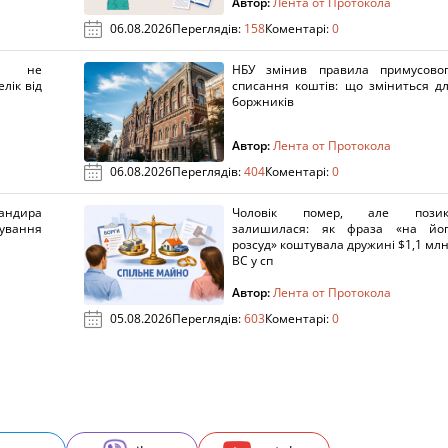
Автор:
Лента от Протокола
06.08.2026
Переглядів:
158
Коментарі:
0
х не
НБУ змінив правила примусово
лік від
списання коштів: що зміниться д
боржників
Автор:
Лента от Протокола
06.08.2026
Переглядів:
404
Коментарі:
0
ндира
Чоловік помер, але позик
рування
залишилася: як фраза «на йо
розсуд» коштувала дружині $1,1 млн
ВС у сп
Автор:
Лента от Протокола
05.08.2026
Переглядів:
603
Коментарі:
0