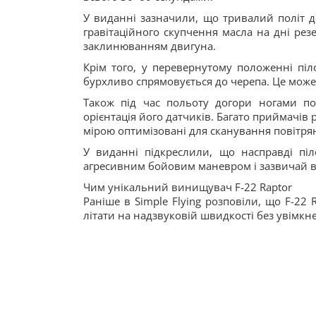
У виданні зазначили, що тривалий політ 
гравітаційного скупчення масла на дні ре
заклинюванням двигуна.
Крім того, у перевернутому положенні піл
бурхливо спрямовується до черепа. Це може
Також під час польоту догори ногами по
орієнтація його датчиків. Багато приймачі
мірою оптимізовані для сканування повітрян
У виданні підкреслили, що насправді піл
агресивним бойовим маневром і зазвичай ви
Чим унікальний винищувач F-22 Raptor
Раніше в Simple Flying розповіли, що F-2
літати на надзвуковій швидкості без увімкн