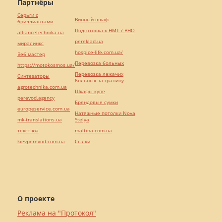
Партнёры
Серьги с
Винный шкаф
бриллиантами
Подготовка к НМТ / ВНО
alliancetechnika.ua
pereklad.ua
миралинкс
hospice-life.com.ua/
Веб мастер
Перевозка больных
https://motokosmos.ua/
Перевозка лежачих
Синтезаторы
больных за границу
agrotechnika.com.ua
Шкафы купе
perevod.agency
Брендовые сумки
europeservice.com.ua
Натяжные потолки Nova
mk-translations.ua
Stelya
текст юа
maltina.com.ua
kievperevod.com.ua
Cылки
О проекте
Реклама на "Протокол"