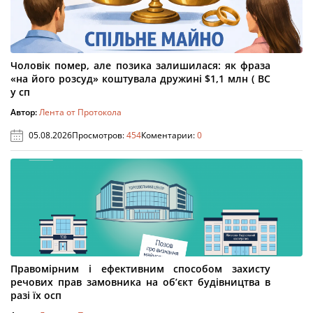
Чоловік помер, але позика залишилася: як фраза
«на його розсуд» коштувала дружині $1,1 млн ( ВС
у сп
Автор:
Лента от Протокола
05.08.2026
Просмотров:
454
Коментарии:
0
Правомірним і ефективним способом захисту
речових прав замовника на об’єкт будівництва в
разі їх осп