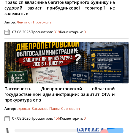
Право співвласника багатоквартирного будинку на
судовий захист прибудинкової території не
залежить в
Автор:
Лента от Протокола
07.08.2026
Просмотров:
319
Коментарии:
0
Пассивность Днепропетровской областной
государственной администрации: защитит ОГА и
прокуратура от з
Автор:
адвокат Васильев Павел Сергеевич
07.08.2026
Просмотров:
156
Коментарии:
0