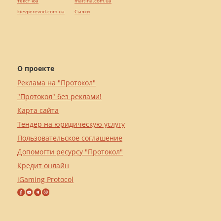
текст юа
maltina.com.ua
kievperevod.com.ua
Cылки
О проекте
Реклама на "Протокол"
"Протокол" без реклами!
Карта сайта
Тендер на юридическую услугу
Пользовательское соглашение
Допомогти ресурсу "Протокол"
Кредит онлайн
iGaming Protocol