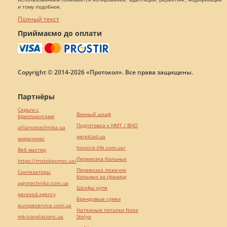
и тому подобное.
Полный текст
Приймаємо до оплати
Copyright © 2014-2026 «Протокол». Все права защищены.
Партнёры
Серьги с
Винный шкаф
бриллиантами
Подготовка к НМТ / ВНО
alliancetechnika.ua
pereklad.ua
миралинкс
hospice-life.com.ua/
Веб мастер
Перевозка больных
https://motokosmos.ua/
Перевозка лежачих
Синтезаторы
больных за границу
agrotechnika.com.ua
Шкафы купе
perevod.agency
Брендовые сумки
europeservice.com.ua
Натяжные потолки Nova
mk-translations.ua
Stelya