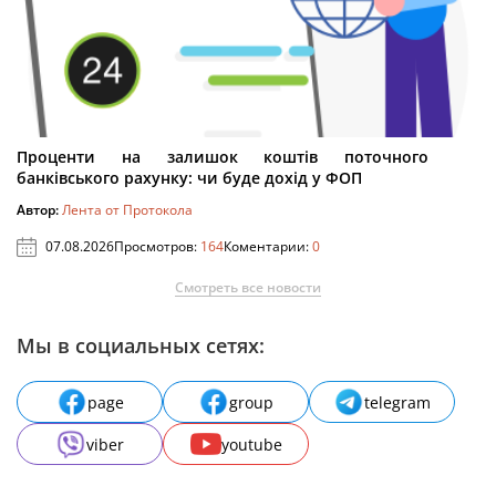
Проценти на залишок коштів поточного
банківського рахунку: чи буде дохід у ФОП
Автор:
Лента от Протокола
07.08.2026
Просмотров:
164
Коментарии:
0
Смотреть все новости
Мы в социальных сетях:
page
group
telegram
viber
youtube