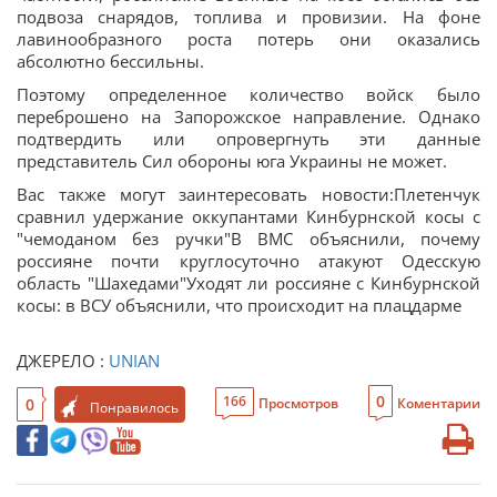
подвоза снарядов, топлива и провизии. На фоне
лавинообразного роста потерь они оказались
абсолютно бессильны.
Поэтому определенное количество войск было
переброшено на Запорожское направление. Однако
подтвердить или опровергнуть эти данные
представитель Сил обороны юга Украины не может.
Вас также могут заинтересовать новости:Плетенчук
сравнил удержание оккупантами Кинбурнской косы с
"чемоданом без ручки"В ВМС объяснили, почему
россияне почти круглосуточно атакуют Одесскую
область "Шахедами"Уходят ли россияне с Кинбурнской
косы: в ВСУ объяснили, что происходит на плацдарме
ДЖЕРЕЛО :
UNIAN
0
166
0
Просмотров
Коментарии
Понравилось