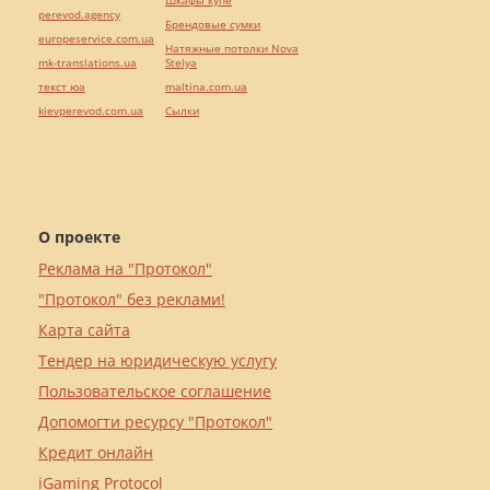
perevod.agency
Брендовые сумки
europeservice.com.ua
Натяжные потолки Nova
mk-translations.ua
Stelya
текст юа
maltina.com.ua
kievperevod.com.ua
Cылки
О проекте
Реклама на "Протокол"
"Протокол" без реклами!
Карта сайта
Тендер на юридическую услугу
Пользовательское соглашение
Допомогти ресурсу "Протокол"
Кредит онлайн
iGaming Protocol