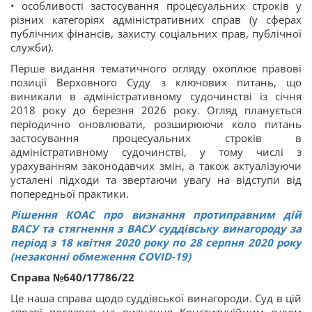
• особливості застосування процесуальних строків у
різних категоріях адміністративних справ (у сферах
публічних фінансів, захисту соціальних прав, публічної
служби).
Перше видання тематичного огляду охоплює правові
позиції Верховного Суду з ключових питань, що
виникали в адміністративному судочинстві із січня
2018 року до березня 2026 року. Огляд планується
періодично оновлювати, розширюючи коло питань
застосування процесуальних строків в
адміністративному судочинстві, у тому числі з
урахуванням законодавчих змін, а також актуалізуючи
усталені підходи та звертаючи увагу на відступи від
попередньої практики.
Рішення КОАС про визнання протиправним дій
ВАСУ та стягнення з ВАСУ суддівську винагороду за
період з 18 квітня 2020 року по 28 серпня 2020 року
(незаконні обмеження COVID-19)
Справа №640/17786/22
Це наша справа щодо суддівської винагороди. Суд в цій
справі послався на визнання Конституційним судом