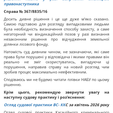
правонаступника
Справа № 367/8835/16
Досить дивне рішення і це ще дуже м’яко сказано.
Самою підставою для розгляду випадковими людьми
була необхідність визначення способу захисту, а саме
негаторний чи віндикаційний позов у разі визнання
незаконним рішення про відчудження земельної
ділянки лісового фонду.
Натомість суд дивним чином, не зазначаючи, які саме
права були порушені у відповідача і якими правами він
реально не зміг скористуватись, вигадуючи ці
порушення, направив справу на новий розгляд чим
зробив процес максимально неефективним.
Сподіваюсь ми не будемо читати плівки НАБУ по цьому
рішенню.
Крім цього, рекомендую звернути увагу на
наступну судову практику і роз’яснення:
Огляд судової практики ВС
-
КК
С за квітень 2026 року
Огляд судової практики Касаційного кримінального