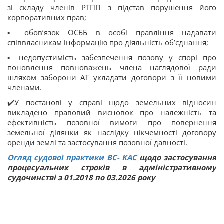
зі складу членів РТПП з підстав порушення його
корпоративних прав;
▪ обов’язок ОСББ в особі правління надавати
співвласникам інформацію про діяльність об’єднання;
▪ недопустимість забезпечення позову у спорі про
поновлення повноважень члена наглядової ради
шляхом заборони АТ укладати договори з її новими
членами.
✔️У постанові у справі щодо земельних відносин
викладено правовий висновок про належність та
ефективність позовної вимоги про повернення
земельної ділянки як наслідку нікчемності договору
оренди землі та застосування позовної давності.
Огляд судової практики ВС
-
КАС
щодо застосування
процесуальних строків в адміністративному
судочинстві з 01.2018 по 03.2026 року