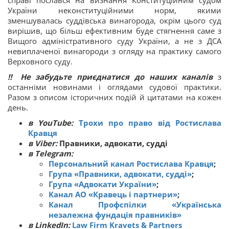
України неконституційними норм, якими
зменшувалась суддівська винагорода, окрім цього суд
вирішив, що більш ефективним буде стягнення саме з
Вищого адміністративного суду України, а не з ДСА
невиплаченої винагороди з огляду на практику самого
Верховного суду.
‼ Не забудьте приєднатися до наших каналів
з
останніми новинами і оглядами судової практики.
Разом з описом історичних подій й цитатами на кожен
день.
в YouTube:
Трохи про право від Ростислава
Кравця
в Viber:
Правники, адвокати, судді
в Telegram:
Персональний канал Ростислава Кравця
;
Група «Правники, адвокати, судді»
;
Група «Адвокати України»
;
Канал АО «Кравець і партнери»
;
Канал Профспілки «Українська
незалежна фундація правників»
в LinkedIn:
Law Firm Kravets & Partners