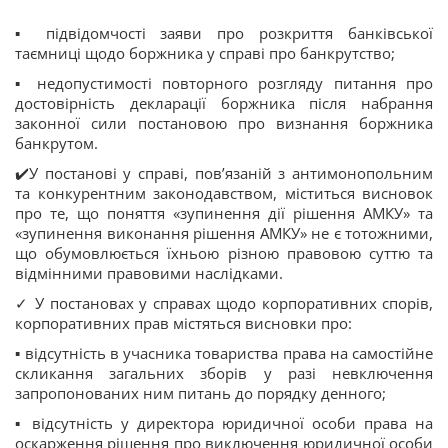
▪ підвідомчості заяви про розкриття банківської
таємниці щодо боржника у справі про банкрутство;
▪ недопустимості повторного розгляду питання про
достовірність декларації боржника після набрання
законної сили постановою про визнання боржника
банкрутом.
✔️У постанові у справі, пов’язаній з антимонопольним
та конкурентним законодавством, міститься висновок
про те, що поняття «зупинення дії рішення АМКУ» та
«зупинення виконання рішення АМКУ» не є тотожними,
що обумовлюється їхньою різною правовою суттю та
відмінними правовими наслідками.
✓ У постановах у справах щодо корпоративних спорів,
корпоративних прав містяться висновки про:
▪ відсутність в учасника товариства права на самостійне
скликання загальних зборів у разі невключення
запропонованих ним питань до порядку денного;
▪ відсутність у директора юридичної особи права на
оскарження рішення про виключення юридичної особи