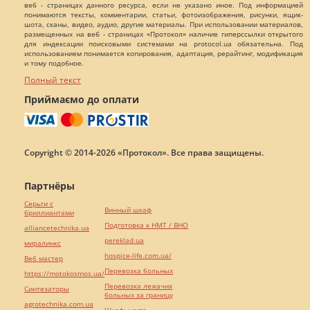
веб - страницах данного ресурса, если не указано иное. Под информацией
понимаются тексты, комментарии, статьи, фотоизображения, рисунки, ящик-
шота, сканы, видео, аудио, другие материалы. При использовании материалов,
размещенных на веб - страницах «Протокол» наличие гиперссылки открытого
для индексации поисковыми системами на protocol.ua обязательна. Под
использованием понимается копирования, адаптация, рерайтинг, модификация
и тому подобное.
Полный текст
Приймаємо до оплати
Copyright © 2014-2026 «Протокол». Все права защищены.
Партнёры
Серьги с
Винный шкаф
бриллиантами
Подготовка к НМТ / ВНО
alliancetechnika.ua
pereklad.ua
миралинкс
hospice-life.com.ua/
Веб мастер
Перевозка больных
https://motokosmos.ua/
Перевозка лежачих
Синтезаторы
больных за границу
agrotechnika.com.ua
Шкафы купе