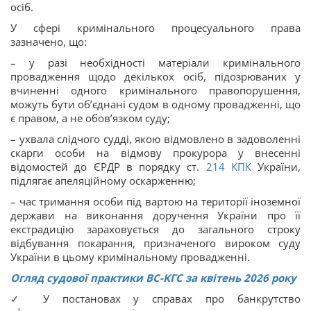
осіб.
У сфері кримінального процесуального права
зазначено, що:
– у разі необхідності матеріали кримінального
провадження щодо декількох осіб, підозрюваних у
вчиненні одного кримінального правопорушення,
можуть бути об’єднані судом в одному провадженні, що
є правом, а не обов’язком суду;
– ухвала слідчого судді, якою відмовлено в задоволенні
скарги особи на відмову прокурора у внесенні
відомостей до ЄРДР в порядку ст.
214
КПК
України,
підлягає апеляційному оскарженню;
– час тримання особи під вартою на території іноземної
держави на виконання доручення України про її
екстрадицію зараховується до загального строку
відбування покарання, призначеного вироком суду
України в цьому кримінальному провадженні.
Огляд судової практики ВС-КГС за квітень 2026 року
✓ У постановах у справах про банкрутство