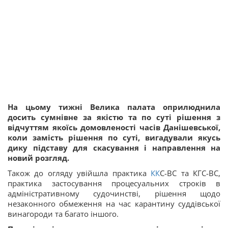
На цьому тижні Велика палата оприлюднила
досить сумнівне за якістю та по суті рішення з
відчуттям якоїсь домовленості часів Данішевської,
коли замість рішення по суті, вигадували якусь
дику підставу для скасування і направлення на
новий розгляд.
Також до огляду увійшла практика
КК
С-ВС та КГС-ВС,
практика застосування процесуальних строків в
адміністративному судочинстві, рішення щодо
незаконного обмеження на час карантину суддівської
винагороди та багато іншого.