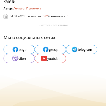
КМУ №
Автор:
Лента от Протокола
04.08.2026
Просмотров:
582
Коментарии:
0
Смотреть все статьи
Мы в социальных сетях:
page
group
telegram
viber
youtube