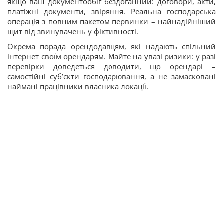
якщо ваш документообіг бездоганний: договори, акти,
платіжні документи, звіряння. Реальна господарська
операція з повним пакетом первинки – найнадійніший
щит від звинувачень у фіктивності.
Окрема порада орендодавцям, які надають спільний
інтернет своїм орендарям. Майте на увазі ризики: у разі
перевірки доведеться доводити, що орендарі –
самостійні суб’єкти господарювання, а не замасковані
наймані працівники власника локації.