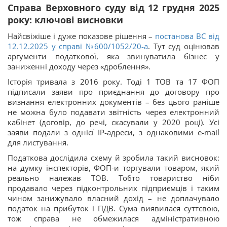
Справа Верховного суду від 12 грудня 2025
року: ключові висновки
Найсвіжіше і дуже показове рішення –
постанова ВС від
12.12.2025 у справі №600/1052/20-а
. Тут суд оцінював
аргументи податкової, яка звинуватила бізнес у
заниженні доходу через «дроблення».
Історія тривала з 2016 року. Тоді 1 ТОВ та 17 ФОП
підписали заяви про приєднання до договору про
визнання електронних документів – без цього раніше
не можна було подавати звітність через електронний
кабінет (договір, до речі, скасували у 2020 році). Усі
заяви подали з однієї IP-адреси, з однаковими e-mail
для листування.
Податкова дослідила схему й зробила такий висновок:
на думку інспекторів, ФОП-и торгували товаром, який
реально належав ТОВ. Тобто товариство ніби
продавало через підконтрольних підприємців і таким
чином занижувало власний дохід – не доплачувало
податок на прибуток і ПДВ. Сума виявилася суттєвою,
тож справа не обмежилася адміністративною