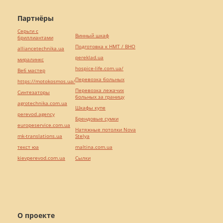
Партнёры
Серьги с
Винный шкаф
бриллиантами
Подготовка к НМТ / ВНО
alliancetechnika.ua
pereklad.ua
миралинкс
hospice-life.com.ua/
Веб мастер
Перевозка больных
https://motokosmos.ua/
Перевозка лежачих
Синтезаторы
больных за границу
agrotechnika.com.ua
Шкафы купе
perevod.agency
Брендовые сумки
europeservice.com.ua
Натяжные потолки Nova
mk-translations.ua
Stelya
текст юа
maltina.com.ua
kievperevod.com.ua
Cылки
О проекте