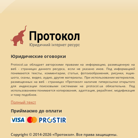
Юридические оговорки
Protocol.ua обладает авторскими правами на информацию, размещенную на
веб - страницах данного ресурса, если не указано иное. Под информацией
понимаются тексты, комментарии, статьи, фотоизображения, рисунки, ящик-
шота, сканы, видео, аудио, другие материалы. При использовании материалов,
размещенных на веб - страницах «Протокол» наличие гиперссылки открытого
для индексации поисковыми системами на protocol.ua обязательна. Под
использованием понимается копирования, адаптация, рерайтинг, модификация
и тому подобное.
Полный текст
Приймаємо до оплати
Copyright © 2014-2026 «Протокол». Все права защищены.