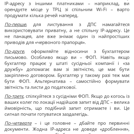
IP-адресу з іншими платниками – наприклад, ви
орендуєте місце у ТРЦ зі спільним Wi-Fi – варто
продумати кілька речей наперед.
По-перше
, для листування з ДПС намагайтеся
використовувати приватну, а не спільну IP-адресу. Це
не панацея, але вже знімає один із найпростіших
приводів для «червоного прапорця».
По-друге
, оформляйте відносини з бухгалтером
письмово. Особливо якщо ви – ФОП. Навіть якщо
бухгалтер працює у штаті сусідньої компанії і «за
дружбу» допомагає вам зі звітністю, це має бути
закріплено договором. Бухгалтер у такому разі теж має
бути ФОП. Альтернатива – самостійно формувати
звітність та листи до податкової.
По-третє
, спілкуйтеся з сусідніми ФОП. Якщо до когось із
ваших колег по локації надійшов запит від ДПС – велика
ймовірність, що подібний запит отримаєте і ви. Це
сигнал почати готуватися заздалегідь.
По-четверте
– і це головне – дбайте про первинні
документи. Жодна IP-адреса не доведе «дроблення»,