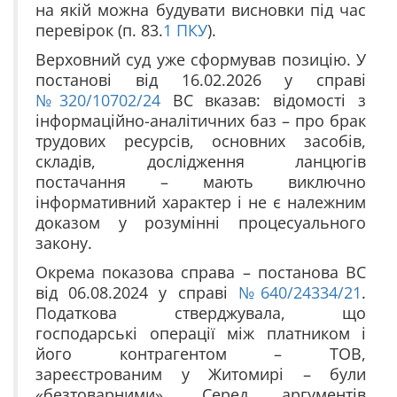
на якій можна будувати висновки під час
перевірок (п. 83.
1
ПКУ
).
Верховний суд уже сформував позицію. У
постанові від 16.02.2026 у справі
№320/10702/24
ВС вказав: відомості з
інформаційно-аналітичних баз – про брак
трудових ресурсів, основних засобів,
складів, дослідження ланцюгів
постачання – мають виключно
інформативний характер і не є належним
доказом у розумінні процесуального
закону.
Окрема показова справа – постанова ВС
від 06.08.2024 у справі
№640/24334/21
.
Податкова стверджувала, що
господарські операції між платником і
його контрагентом – ТОВ,
зареєстрованим у Житомирі – були
«безтоварними». Серед аргументів