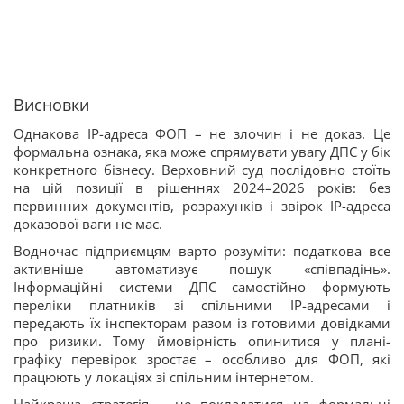
Висновки
Однакова IP-адреса ФОП – не злочин і не доказ. Це
формальна ознака, яка може спрямувати увагу ДПС у бік
конкретного бізнесу. Верховний суд послідовно стоїть
на цій позиції в рішеннях 2024–2026 років: без
первинних документів, розрахунків і звірок IP-адреса
доказової ваги не має.
Водночас підприємцям варто розуміти: податкова все
активніше автоматизує пошук «співпадінь».
Інформаційні системи ДПС самостійно формують
переліки платників зі спільними IP-адресами і
передають їх інспекторам разом із готовими довідками
про ризики. Тому ймовірність опинитися у плані-
графіку перевірок зростає – особливо для ФОП, які
працюють у локаціях зі спільним інтернетом.