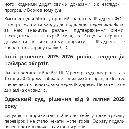
його жодними додатковими доказами. Як наслідок –
програш у Верховному суді.
Висновок для бізнесу простий: однакова IP-адреса ФОП
– це тригер, точка входу для подальшої перевірки. Якщо
за нею знайдуть реальні підтвердження схеми,
захищатися стане вкрай складно. Якщо ж первинні
документи в ідеальному порядку – IP-адреса не
«перетягне» справу на бік ДПС.
Інші рішення 2025–2026 років: тенденція
набирає обертів
Чи це поодинокий кейс? Ні. У реєстрі судових рішень із
1 січня 2025 року набралося близько 55 справ, де бізнес
сперечався з податковою через IP-адреси. Не сотні, але
динаміка очевидна.
Одеський суд, рішення від 9 липня 2025
року
Ситуація: підприємство побачило себе у плані-графіку
перевірок і не стало чекати інспекторів. Одразу подали
позов проти включення у план-графік.