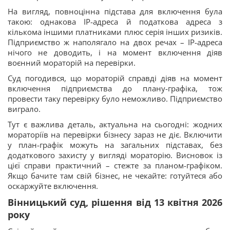
На вигляд, повноцінна підстава для включення була
такою: однакова IP-адреса й податкова адреса з
кількома іншими платниками плюс серія інших ризиків.
Підприємство ж наполягало на двох речах – IP-адреса
нічого не доводить, і на момент включення діяв
воєнний мораторій на перевірки.
Суд погодився, що мораторій справді діяв на момент
включення підприємства до плану-графіка, тож
провести таку перевірку було неможливо. Підприємство
виграло.
Тут є важлива деталь, актуальна на сьогодні: жодних
мораторіїв на перевірки бізнесу зараз не діє. Включити
у план-графік можуть на загальних підставах, без
додаткового захисту у вигляді мораторію. Висновок із
цієї справи практичний – стежте за планом-графіком.
Якщо бачите там свій бізнес, не чекайте: готуйтеся або
оскаржуйте включення.
Вінницький суд, рішення від 13 квітня 2026
року