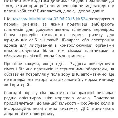
Питання може здатися дивним: яке діло податковій до
того, з яких пристроїв чи мереж підприємці заходять у
власні кабінети? Виявляється, діло є, і доволі давнє.
Ще
наказом Мінфіну від 02.06.2015 №524
затверджено
перелік ризиків, за якими податківці відбирають
платників для документальних планових перевірок.
Серед критеріїв незначного ступеня ризику для
юридичних осіб є і такий: IP-адреса або електронна
адреса для листування з контролюючими органами
використовується більш ніж сімома платниками з
обсягами реалізації понад 4 млн гривень.
Простіше кажучи, якщо одна IP-адреса «обслуговує»
сімох і більше платників із серйозними оборотами, ця
обставина потрапляє у поле зору ДПС автоматично. Це
не вигадка інспектора, а зафіксований у нормативному
акті критерій.
Сьогодні поріг у сім платників на практиці виглядає
радше орієнтиром, ніж жорсткою межею. Податкова
придивляється і до меншої кількості – особливо коли в
інформаційно-аналітичних системах ДПС виникають
додаткові сигнали ризику.