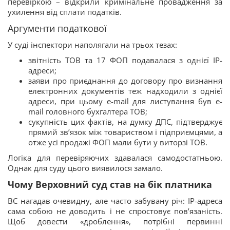
перевіркою – відкрили кримінальне провадження за
ухилення від сплати податків.
Аргументи податкової
У суді інспектори наполягали на трьох тезах:
звітність ТОВ та 17 ФОП подавалася з однієї IP-
адреси;
заяви про приєднання до договору про визнання
електронних документів теж надходили з однієї
адреси, при цьому e-mail для листування був e-
mail головного бухгалтера ТОВ;
сукупність цих фактів, на думку ДПС, підтверджує
прямий зв’язок між товариством і підприємцями, а
отже усі продажі ФОП мали бути у виторзі ТОВ.
Логіка для перевіряючих здавалася самодостатньою.
Однак для суду цього виявилося замало.
Чому Верховний суд став на бік платника
ВС нагадав очевидну, але часто забувану річ: IP-адреса
сама собою не доводить і не спростовує пов’язаність.
Щоб довести «дроблення», потрібні первинні