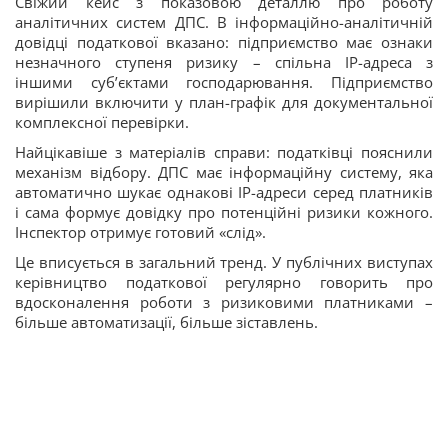
Свіжий кейс з показовою деталлю про роботу
аналітичних систем ДПС. В інформаційно-аналітичній
довідці податкової вказано: підприємство має ознаки
незначного ступеня ризику – спільна IP-адреса з
іншими суб’єктами господарювання. Підприємство
вирішили включити у план-графік для документальної
комплексної перевірки.
Найцікавіше з матеріалів справи: податківці пояснили
механізм відбору. ДПС має інформаційну систему, яка
автоматично шукає однакові IP-адреси серед платників
і сама формує довідку про потенційні ризики кожного.
Інспектор отримує готовий «слід».
Це вписується в загальний тренд. У публічних виступах
керівництво податкової регулярно говорить про
вдосконалення роботи з ризиковими платниками –
більше автоматизації, більше зіставлень.