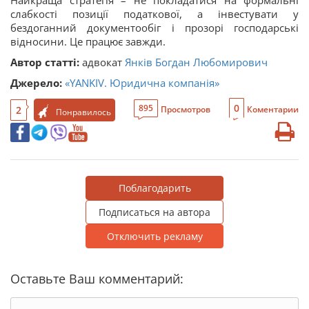
Найкраща стратегія – не покладатися на формальні
слабкості позиції податкової, а інвестувати у
бездоганний документообіг і прозорі господарські
відносини. Це працює завжди.
Автор статті:
адвокат
Янків Богдан Любомирович
Джерело:
«YANKIV. Юридична компанія»
0
895
2
Просмотров
Коментарии
Понравилось
Поблагодарить
Подписаться на автора
Отключить рекламу
Оставьте Ваш комментарий: