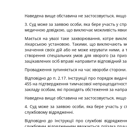
Наведена вище обставина не застосовується, якщо в
3. Суд може за заявою особи, яка бере участь у сп
медичною довідкою, що виключає можливість явки 
Мається на увазі таке захворювання, котре викл
лікарською установою. Такими, що виключають мо
значення своїх дій або не може керувати ними, а
створення спеціальних умов для хворого (за приз
зацікавлених осіб вправі направити відповідний за
Провадження зупиняється на час хвороби сторони.
Відповідно до п. 2.17. Інструкції про порядок вид
455 на підтвердження тимчасової непрацездатності
закладу особам, які проходять обстеження за напра
Наведена вище обставина не застосовується, якщо в
4. Суд може за заявою особи, яка бере участь у 
службовому відрядженні.
Відповідно до Інструкції про службові відряджен
службовим відрядженням вважається поїздка праці