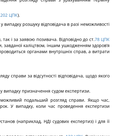
202
ЦПК
).
і у випадку розшуку відповідача в разі неможливості
 так і за заявою позивача. Відповідно до ст.
78
ЦПК
и, завданої каліцтвом, іншим ушкодженням здоров’я
 проводиться органами внутрішніх справ, а витрати
ду справи за відсутності відповідача, щодо якого
ві у випадку призначення судом експертизи.
и можливий подальший розгляд справи. Якщо час,
трок. У випадку, коли час проведення експертизи
анов (наприклад, НДІ судових експертиз) і для її