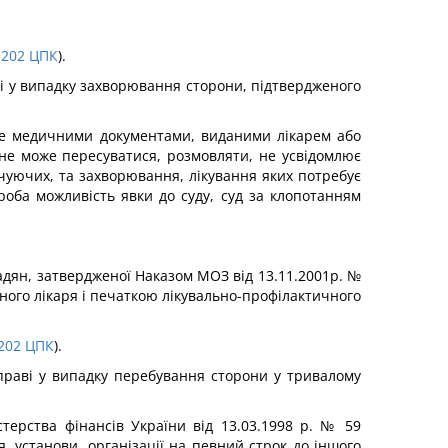
202
ЦПК
).
аві у випадку захворювання сторони, підтвердженого
ене медичними документами, виданими лікарем або
не може пересуватися, розмовляти, не усвідомлює
чуючих, та захворювання, лікування яких потребує
роба можливість явки до суду, суд за клопотанням
мадян, затвердженої Наказом МОЗ від 13.11.2001р. №
ного лікаря і печаткою лікувально-профілактичного
202
ЦПК
).
справі у випадку перебування сторони у тривалому
стерства фінансів України від 13.03.1998 р. № 59
 установи, організації на певний строк до іншого