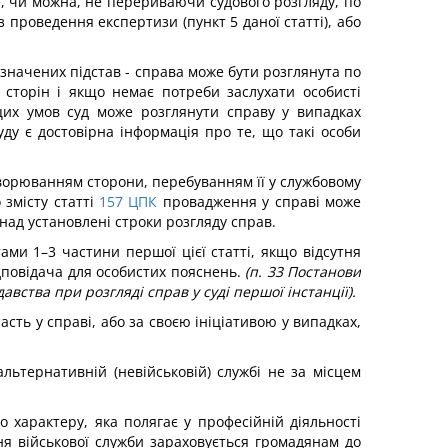
е, чи можна, не перериваючи судового розгляду, по
з проведення експертизи (пункт 5 даної статті), або
начених підстав - справа може бути розглянута по
и сторін і якщо немає потреби заслухати особисті
 цих умов суд може розглянути справу у випадках
ду є достовірна інформація про те, що такі особи
хворюванням сторони, перебуванням її у службовому
змісту статті
157
ЦПК
провадження у справі може
ад установлені строки розгляду справ.
ми 1–3 частини першої цієї статті, якщо відсутня
ідповідача для особистих пояснень.
(п. 33 Постанови
вства при розгляді справ у суді першої інстанції).
сть у справі, або за своєю ініціативою у випадках,
льтернативній (невійськовій) службі не за місцем
характеру, яка полягає у професійній діяльності
ня військової служби зараховується громадянам до