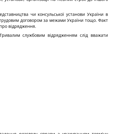
дставництва чи консульської установи України в
за трудовим договором за межами України тощо. Факт
про відрядження.
ривалим службовим відрядженням слід вважати
ладення розгляду справи з урахуванням терміну