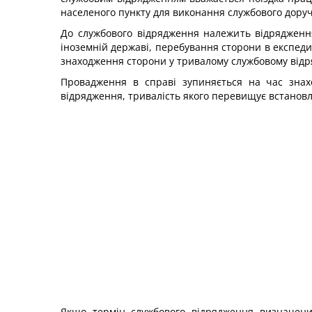
населеного пункту для виконання службового доруч
До службового відрядження належить відрядженн
іноземній державі, перебування сторони в експедиц
знаходження сторони у тривалому службовому відр
Провадження в справі зупиняється на час знах
відрядження, тривалість якого перевищує встановле
Якщо термін службового відрядження визначени