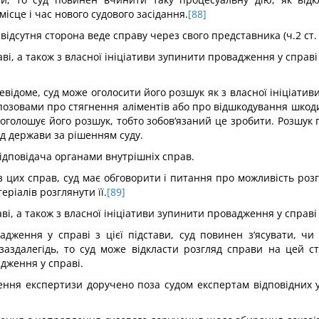
ісце і час нового судового засідання.
[88]
ідсутня сторона веде справу через свого представника (ч.2 ст.
аві, а також з власної ініціативи зупинити провадження у справ
ідоме, суд може оголосити його розшук як з власної ініціативи,
позовами про стягнення аліментів або про відшкодування шкод
 оголошує його розшук, тобто зобов‘язаний це зробити. Розшук
ід держави за рішенням суду.
ідповідача органами внутрішніх справ.
их справ, суд має обговорити і питання про можливість розгля
еріалів розглянути її.
[89]
раві, а також з власної ініціативи зупинити провадження у спра
дження у справі з цієї підстави, суд повинен з‘ясувати, ч
аздалегідь, то суд може відкласти розгляд справи на цей с
дження у справі.
ння експертизи доручено поза судом експертам відповідних уст