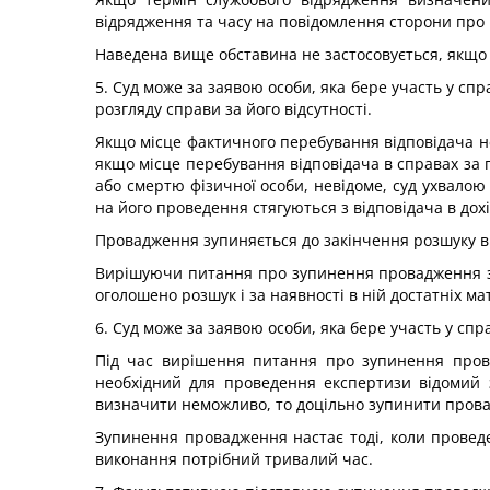
відрядження та часу на повідомлення сторони про м
Наведена вище обставина не застосовується, якщо в
5. Суд може за заявою особи, яка бере участь у спр
розгляду справи за його відсутності.
Якщо місце фактичного перебування відповідача нев
якщо місце перебування відповідача в справах за 
або смертю фізичної особи, невідоме, суд ухвалою
на його проведення стягуються з відповідача в дох
Провадження зупиняється до закінчення розшуку в
Вирішуючи питання про зупинення провадження з ц
оголошено розшук і за наявності в ній достатніх мат
6. Суд може за заявою особи, яка бере участь у сп
Під час вирішення питання про зупинення прова
необхідний для проведення експертизи відомий з
визначити неможливо, то доцільно зупинити прова
Зупинення провадження настає тоді, коли проведе
виконання потрібний тривалий час.