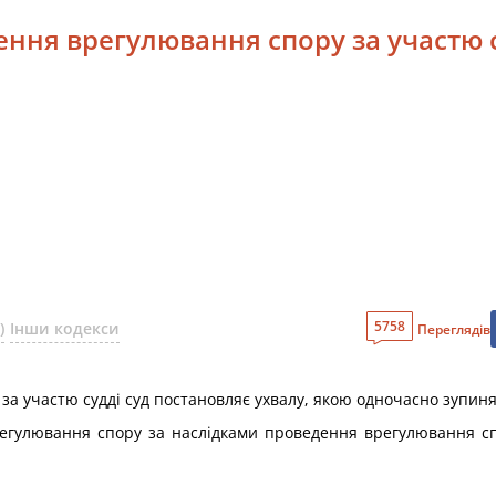
ення врегулювання спору за участю 
5758
)
Інши кодекси
Переглядів
а участю судді суд постановляє ухвалу, якою одночасно зупиня
регулювання спору за наслідками проведення врегулювання с