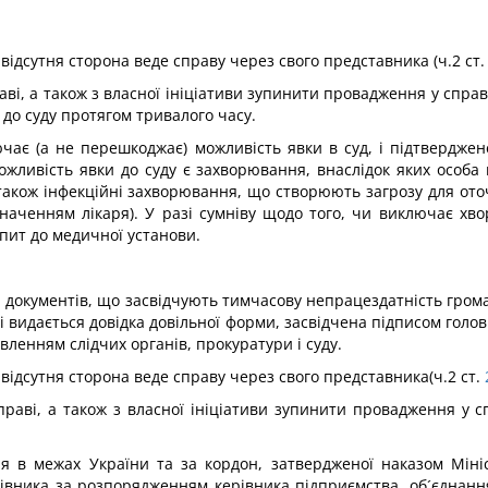
ідсутня сторона веде справу через свого представника (ч.2 ст.
раві, а також з власної ініціативи зупинити провадження у спр
до суду протягом тривалого часу.
ючає (а не перешкоджає) можливість явки в суд, і підтвердж
жливість явки до суду є захворювання, внаслідок яких особа 
 також інфекційні захворювання, що створюють загрозу для ото
наченням лікаря). У разі сумніву щодо того, чи виключає хво
пит до медичної установи.
ачі документів, що засвідчують тимчасову непрацездатність гро
 видається довідка довільної форми, засвідчена підписом голов
вленням слідчих органів, прокуратури і суду.
ідсутня сторона веде справу через свого представника(ч.2 ст.
справі, а також з власної ініціативи зупинити провадження у 
ня в межах України та за кордон, затвердженої наказом Міні
вника за розпорядженням керівника підприємства, об´єднання,