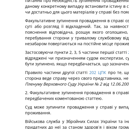
питання про необхідність зупинення провадження п
даному конкретному випадку встановити істину в спр
чи достатньо для цього матеріалів у справі без по
Факультативне зупинення провадження в справі оз
суті або розгляд її відкладений. Так, за наявно
пояснення відповідача, розшук якого оголошено,
перебування сторони у тривалому службовому відр
незабаром повертаються на постійне місце прожива
Застосовуючи пункти 2, 3, 5 частини першої статті
відряджені чи призначенням судом експертизи, суд
бути зупинено, якщо передбачається, що зазначена
Правило частини другої статті
202
ЦПК
про те, що
сторона веде справу через свого представника, не
Пленуму Верховного Суду України № 2 від 12.06.200
2. Факультативне зупинення провадження в справі з
передбачених коментованою статтею.
Суд може зупинити провадження у справі у випадк
проживання.
Військова служба у Збройних Силах України та і
придатних до неї за станом здоров´я і віком гро