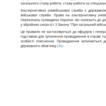
загального стажу роботи, стажу роботи за спеціальн
Альтернативна (невійськова) служба є державн
військової служби. Право на альтернативну (нев
переконань громадяни України, які належать до ді
у збройних силах (ст.3 Закону "Про загальний військ
Це правило не застосовується до офіцерів і генер
підставою для зупинення провадження в справі тоді
особисті пояснення. Провадження зупиняється д
державного обов´язку.
[86]