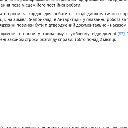
ення поза місцем його постійної роботи.
я сторони за кордон для роботи в складі дипломатичного пре
ії, на зимівлі (наприклад, в Антарктиді), у плаванні, робота 
ядженні повинен бути підтверджений документально - наказом 
одження сторони у тривалому службовому відрядженні.
[87]
Т
ні законом строки розгляду справи, тобто понад 2 місяці.
й, то суд повинен вчинити таку процесуальну дію, як відк