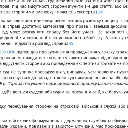
о тій чи іншій справі, суд повинен розв´язати питання про т
аві під час відсутності сторони (пункти 1-4 цієї статті), або бе
яснень сторони чи висновку і пояснень експерта.
[84]
начає альтернативне вирішення питань розвитку процесу із заз
сті в справі достатніх матеріалів про права і взаємовідносин
 суд може розглянути справу без його участі. За наявності
ядженні чи виконанні нею державного обов´язку. А якщо у су
ння, - відкласти розгляд справи.
[85]
202
ЦПК
відповідно про зупинення провадження у зв’язку із за
 повинен виходити з того, що у таких випадках відповідно до 
 відсутність сторони або проведення експертизи триватиме пон
 суд не зупиняє провадження у випадках, установлених пункта
 застосовується до випадків, коли суд викликає позивача або в
9 р. “Про застосування норм цивільного процесуального законода
дійснюється суддею або судом на прохання осіб, які беруть уча
у перебування сторони на строковій військовій службі або а
нших військових формуваннях є державною службою особливого 
мадян України, пов´язаній з захистом Вітчизни. Час проходжен