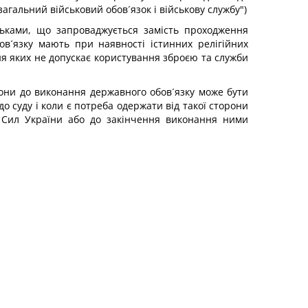
загальний військовий обов´язок і військову службу")
ьками, що запроваджується замість проходження
ов´язку мають при наявності істинних релігійних
ня яких не допускає користування зброєю та служби
орони до виконання державного обов´язку може бути
о суду і коли є потреба одержати від такої сторони
х Сил України або до закінчення виконання ними