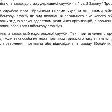
істю, а також до стажу державної служби (п. 1 ст. 2 Закону "Про 
ою службою поза Збройними Силами України чи іншими війс
ійськову) службу як вид виконання загального військового об
ючих згідно з законодавством релігійних організацій, віровчен
овий обов´язок і військову службу").
алів, а також осіб надстрокової служби. Факт притягнення ст
, коли така особа не може протягом тривалого часу з´явитися д
о повернення позивача або відповідача із складу Збройни