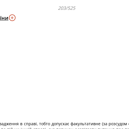
203/525
їни
ровадження в справі, тобто допускає факультативне (за розсудо