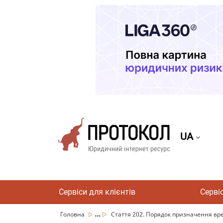
UA
Сервіси для клієнтів
Серві
...
Головна
Стаття 202. Порядок призначення вре