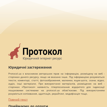
Юридичні застереження
Protocol.ua є власником авторських прав на інформацію, розміщену на веб -
сторінках даного ресурсу, якщо не вказано інше. Під інформацією розуміються
тексти, коментарі, статті, фотозображення, малюнки, ящик-шота, скани, відео,
аудіо, інші матеріали. При використанні матеріалів, розміщених на веб -
сторінках «Протокол» наявність гіперпосилання відкритого для індексації
пошуковими системами на protocol.ua обов`язкове. Під використанням
розуміється копіювання, адаптація, рерайтинг, модифікація тощо.
Повний текст
Приймаємо до оплати