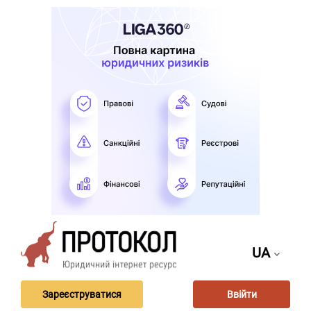
UA
Зареєструватися
Ввійти