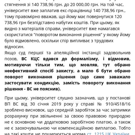
стягнення зі 140 738,96 грн. до 20 000,00 грн. На той час,
університет вже заплатив екс-працівниці 140 738,96 грн.,
тому правомірно вважав, що йому має повернутися 120
738,96 грн безпідставно набутих коштів. При цьому, як
видно з матеріалів справи, університет вже намагався
скористатися “поворотом виконання рішення” у якому йому
було відмовлено, оскільки спір випливає з трудових
відносин.
Якщо суд першої та апеляційної інстанції задовольнив
позов,
ВС КЦС вдався до формалізму, і відмовив,
мотивуючи тільки тим, що мовляв, тут обрано
неефективний спосіб захисту, а мало б бути обрано
поворот виконання рішення (що саме заважало
застосувати кондикцію, замість повороту виконання
рішення - ВС не пояснив).
При цьому, університет слушно зазначив, що у постанові
ВП ВС від 30 січня 2019 року у справі № 910/4518/16
зроблено висновок, що середній заробіток за час затримки
розрахунку при звільненні за своєю правовою природою
не є основною чи додатковою заробітною платою, а також
не є заохочувальною чи компенсаційною виплатою. Тобто
на такі кошти не поширюється норма
ст. 1215 ЦК України
,