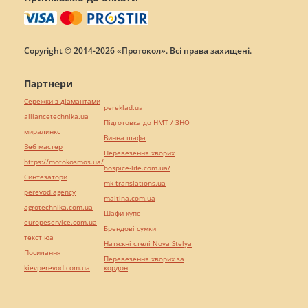
Copyright © 2014-2026 «Протокол». Всі права захищені.
Партнери
Сережки з діамантами
pereklad.ua
alliancetechnika.ua
Підготовка до НМТ / ЗНО
миралинкс
Винна шафа
Веб мастер
Перевезення хворих
https://motokosmos.ua/
hospice-life.com.ua/
Синтезатори
mk-translations.ua
perevod.agency
maltina.com.ua
agrotechnika.com.ua
Шафи купе
europeservice.com.ua
Брендові сумки
текст юа
Натяжні стелі Nova Stelya
Посилання
Перевезення хворих за
kievperevod.com.ua
кордон