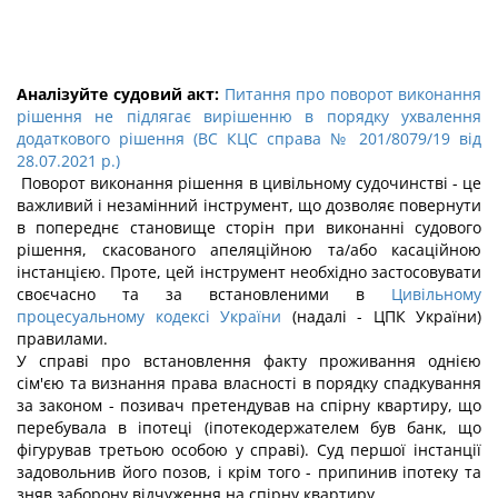
Аналізуйте судовий акт:
Питання про поворот виконання
рішення не підлягає вирішенню в порядку ухвалення
додаткового рішення (ВС КЦС справа № 201/8079/19 від
28.07.2021 р.)
Поворот виконання рішення в цивільному судочинстві - це
важливий і незамінний інструмент, що дозволяє повернути
в попереднє становище сторін при виконанні судового
рішення, скасованого апеляційною та/або касаційною
інстанцією. Проте, цей інструмент необхідно застосовувати
своєчасно та за встановленими в
Цивільному
процесуальному кодексі України
(надалі - ЦПК України)
правилами.
У справі про встановлення факту проживання однією
сім'єю та визнання права власності в порядку спадкування
за законом - позивач претендував на спірну квартиру, що
перебувала в іпотеці (іпотекодержателем був банк, що
фігурував третьою особою у справі). Суд першої інстанції
задовольнив його позов, і крім того - припинив іпотеку та
зняв заборону відчуження на спірну квартиру.