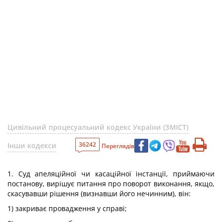
Цивільний процесуальний кодекс України (ЗМІСТ)
36242
Інши кодекси
Переглядів
1. Суд апеляційної чи касаційної інстанції, приймаючи
постанову, вирішує питання про поворот виконання, якщо,
скасувавши рішення (визнавши його нечинним), він:
1) закриває провадження у справі;