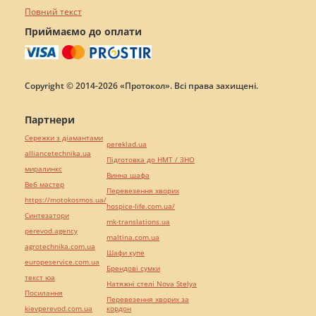
Повний текст
Приймаємо до оплати
Copyright © 2014-2026 «Протокол». Всі права захищені.
Партнери
Сережки з діамантами
pereklad.ua
alliancetechnika.ua
Підготовка до НМТ / ЗНО
миралинкс
Винна шафа
Веб мастер
Перевезення хворих
https://motokosmos.ua/
hospice-life.com.ua/
Синтезатори
mk-translations.ua
perevod.agency
maltina.com.ua
agrotechnika.com.ua
Шафи купе
europeservice.com.ua
Брендові сумки
текст юа
Натяжні стелі Nova Stelya
Посилання
Перевезення хворих за
kievperevod.com.ua
кордон