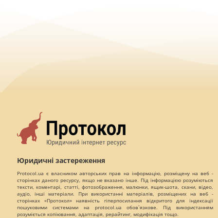
Юридичні застереження
Protocol.ua є власником авторських прав на інформацію, розміщену на веб -
сторінках даного ресурсу, якщо не вказано інше. Під інформацією розуміються
тексти, коментарі, статті, фотозображення, малюнки, ящик-шота, скани, відео,
аудіо, інші матеріали. При використанні матеріалів, розміщених на веб -
сторінках «Протокол» наявність гіперпосилання відкритого для індексації
пошуковими системами на protocol.ua обов`язкове. Під використанням
розуміється копіювання, адаптація, рерайтинг, модифікація тощо.