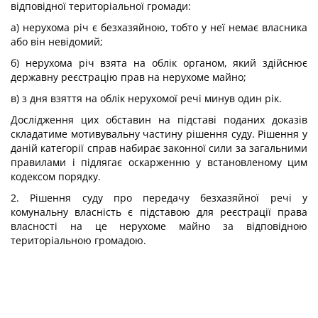
відповідної територіальної громади:
а) нерухома річ є безхазяйною, тобто у неї немає власника
або він невідомий;
б) нерухома річ взята на облік органом, який здійснює
державну реєстрацію прав на нерухоме майно;
в) з дня взяття на облік нерухомої речі минув один рік.
Дослідження цих обставин на підставі поданих доказів
складатиме мотивувальну частину рішення суду. Рішення у
даній категорії справ набирає законної сили за загальними
правилами і підлягає оскарженню у встановленому цим
кодексом порядку.
2. Рішення суду про передачу безхазяйної речі у
комунальну власність є підставою для реєстрації права
власності на це нерухоме майно за відповідною
територіальною громадою.