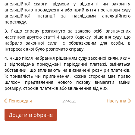
апеляційної скарги, відмови у відкритті чи закриття
апеляційного провадження або прийняття постанови суду
апеляційної інстанції за наслідками апеляційного
перегляду.
3. Якщо справу розглянуто за заявою осіб, визначених
частиною другою статті 4 цього Кодексу, рішення суду, що
набрало законної сили, є обов’язковим для особи, в
інтересах якої було розпочато справу.
4. Якщо після набрання рішенням суду законної сили, яким
з відповідача присуджені періодичні платежі, зміняться
обставини, що впливають на визначені розміри платежів,
їх тривалість чи припинення, кожна сторона має право
шляхом пред’явлення нового позову вимагати зміни
розміру, строків платежів або звільнення від них.
Попередня
Наступна
274/525
Додати в обране