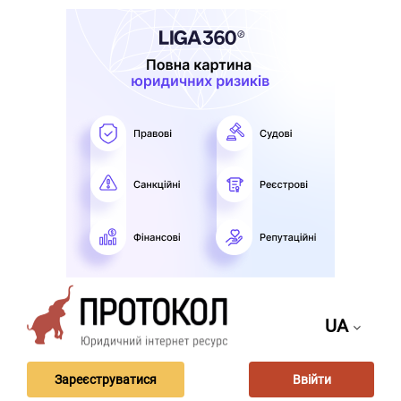
UA
Зареєструватися
Ввійти