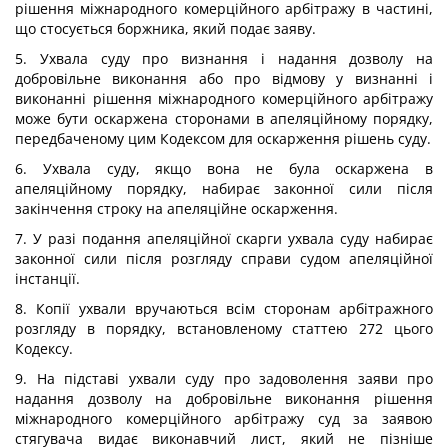
рішення міжнародного комерційного арбітражу в частині,
що стосується боржника, який подає заяву.
5. Ухвала суду про визнання і надання дозволу на
добровільне виконання або про відмову у визнанні і
виконанні рішення міжнародного комерційного арбітражу
може бути оскаржена сторонами в апеляційному порядку,
передбаченому цим Кодексом для оскарження рішень суду.
6. Ухвала суду, якщо вона не була оскаржена в
апеляційному порядку, набирає законної сили після
закінчення строку на апеляційне оскарження.
7. У разі подання апеляційної скарги ухвала суду набирає
законної сили після розгляду справи судом апеляційної
інстанції.
8. Копії ухвали вручаються всім сторонам арбітражного
розгляду в порядку, встановленому статтею 272 цього
Кодексу.
9. На підставі ухвали суду про задоволення заяви про
надання дозволу на добровільне виконання рішення
міжнародного комерційного арбітражу суд за заявою
стягувача видає виконавчий лист, який не пізніше