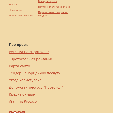
Брендові сумки
текст юа
Натяжні стелі Nova Stelya
Посилання
Перевезення хворих за
kievperevod.com.ua
кордон
Про проект
Реклама на "Протокол"
"Протокол" без реклами!
Карта сайту
Тендер на юридичну послугу
Угода користувача
Допомогти ресурсу "Протокол"
Кредит онлайн
iGaming Protocol