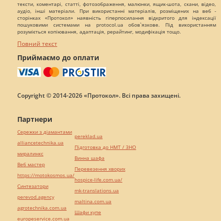
тексти, коментарі, статті, фотозображення, малюнки, ящик-шота, скани, відео,
аудіо, інші матеріали. При використанні матеріалів, розміщених на веб -
сторінках «Протокол» наявність гіперпосилання відкритого для індексації
пошуковими системами на protocol.ua обов`язкове. Під використанням
розуміється копіювання, адаптація, рерайтинг, модифікація тощо.
Повний текст
Приймаємо до оплати
Copyright © 2014-2026 «Протокол». Всі права захищені.
Партнери
Сережки з діамантами
pereklad.ua
alliancetechnika.ua
Підготовка до НМТ / ЗНО
миралинкс
Винна шафа
Веб мастер
Перевезення хворих
https://motokosmos.ua/
hospice-life.com.ua/
Синтезатори
mk-translations.ua
perevod.agency
maltina.com.ua
agrotechnika.com.ua
Шафи купе
europeservice.com.ua