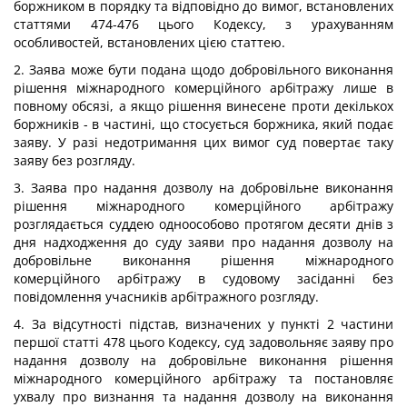
боржником в порядку та відповідно до вимог, встановлених
статтями 474-476 цього Кодексу, з урахуванням
особливостей, встановлених цією статтею.
2. Заява може бути подана щодо добровільного виконання
рішення міжнародного комерційного арбітражу лише в
повному обсязі, а якщо рішення винесене проти декількох
боржників - в частині, що стосується боржника, який подає
заяву. У разі недотримання цих вимог суд повертає таку
заяву без розгляду.
3. Заява про надання дозволу на добровільне виконання
рішення міжнародного комерційного арбітражу
розглядається суддею одноособово протягом десяти днів з
дня надходження до суду заяви про надання дозволу на
добровільне виконання рішення міжнародного
комерційного арбітражу в судовому засіданні без
повідомлення учасників арбітражного розгляду.
4. За відсутності підстав, визначених у пункті 2 частини
першої статті 478 цього Кодексу, суд задовольняє заяву про
надання дозволу на добровільне виконання рішення
міжнародного комерційного арбітражу та постановляє
ухвалу про визнання та надання дозволу на виконання