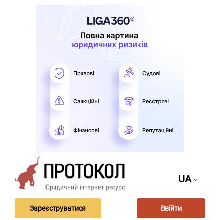
UA
Зареєструватися
Ввійти