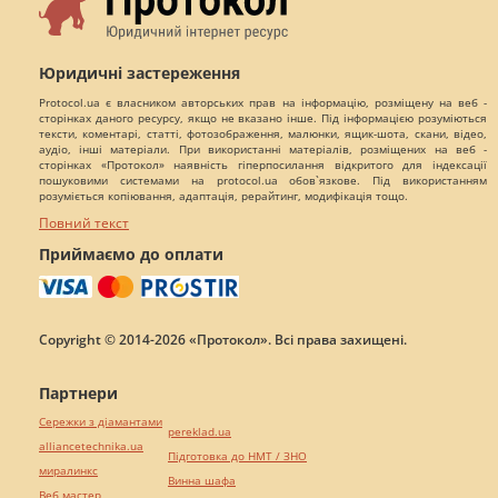
Юридичні застереження
Protocol.ua є власником авторських прав на інформацію, розміщену на веб -
сторінках даного ресурсу, якщо не вказано інше. Під інформацією розуміються
тексти, коментарі, статті, фотозображення, малюнки, ящик-шота, скани, відео,
аудіо, інші матеріали. При використанні матеріалів, розміщених на веб -
сторінках «Протокол» наявність гіперпосилання відкритого для індексації
пошуковими системами на protocol.ua обов`язкове. Під використанням
розуміється копіювання, адаптація, рерайтинг, модифікація тощо.
Повний текст
Приймаємо до оплати
Copyright © 2014-2026 «Протокол». Всі права захищені.
Партнери
Сережки з діамантами
pereklad.ua
alliancetechnika.ua
Підготовка до НМТ / ЗНО
миралинкс
Винна шафа
Веб мастер