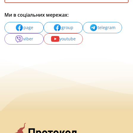
Ми в соціальних мережах:
page
group
telegram
viber
youtube