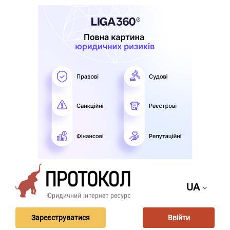
UA
Зареєструватися
Ввійти