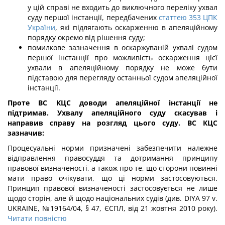
у цій справі не входить до виключного переліку ухвал
суду першої інстанції, передбачених
статтею 353 ЦПК
України
, які підлягають оскарженню в апеляційному
порядку окремо від рішення суду;
помилкове зазначення в оскаржуваній ухвалі судом
першої інстанції про можливість оскарження цієї
ухвали в апеляційному порядку не може бути
підставою для перегляду останньої судом апеляційної
інстанції.
Проте ВС КЦС доводи апеляційної інстанції не
підтримав. Ухвалу апеляційного суду скасував і
направив справу на розгляд цього суду. ВС КЦС
зазначив:
Процесуальні норми призначені забезпечити належне
відправлення правосуддя та дотримання принципу
правової визначеності, а також про те, що сторони повинні
мати право очікувати, що ці норми застосовуються.
Принцип правової визначеності застосовується не лише
щодо сторін, але й щодо національних судів (див. DIYA 97 v.
UKRAINE, №19164/04, § 47, ЄСПЛ, від 21 жовтня 2010 року).
Читати повністю