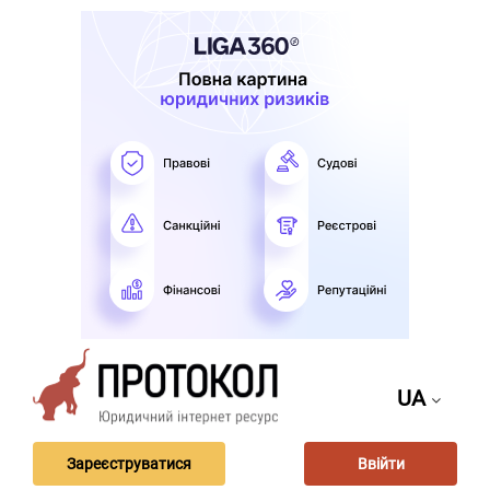
UA
Зареєструватися
Ввійти