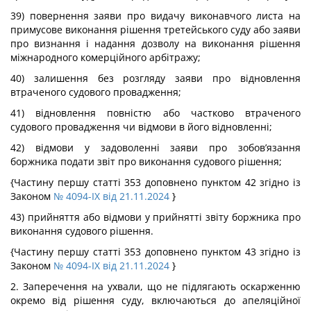
39) повернення заяви про видачу виконавчого листа на
примусове виконання рішення третейського суду або заяви
про визнання і надання дозволу на виконання рішення
міжнародного комерційного арбітражу;
40) залишення без розгляду заяви про відновлення
втраченого судового провадження;
41) відновлення повністю або частково втраченого
судового провадження чи відмови в його відновленні;
42) відмови у задоволенні заяви про зобов’язання
боржника подати звіт про виконання судового рішення;
{Частину першу статті 353 доповнено пунктом 42 згідно із
Законом
№ 4094-IX від 21.11.2024
}
43) прийняття або відмови у прийнятті звіту боржника про
виконання судового рішення.
{Частину першу статті 353 доповнено пунктом 43 згідно із
Законом
№ 4094-IX від 21.11.2024
}
2. Заперечення на ухвали, що не підлягають оскарженню
окремо від рішення суду, включаються до апеляційної