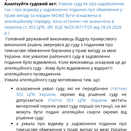
Аналізуйте судовий акт:
Ухвала суду як про задоволення,
так і про відмову у задоволенні подання про обмеження у
праві виїзду за кордон МОЖЕ бути оскаржена в
апеляційному порядку, хоча остання і не зазначена в
переліку ст.353 ЦПК. (ВС КЦС №331/6717/25 від 18.03.2026
р.)
Головний державний виконавець Відділу примусового
виконання рішень звернувся до суду з поданням про
тимчасове обмеження боржника у праві виїзду за межі
України. Але ухвалою районного суду в задоволенні
подання було відмовлено. Коли виконавець оскаржив це до
апеляційного суду - йому було відмовлено у відкритті
апеляційного провадження.
Ухвала апеляційного суду мотивована тим, що:
оскарження ухвал суду, які не передбачені
статтею
353 ЦПК України
, окремо від рішення суду не
допускається.
Стаття 353 ЦПК України
містить
вичерпний перелік ухвал суду першої інстанції, на які
можуть бути подані апеляційні скарги окремо від
рішення суду;
а ухвала про відмову у задоволенні подання про
тимчасове обмеження у праві виїзду за межі України