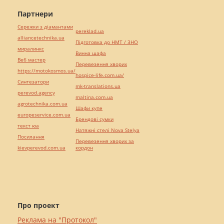
Партнери
Сережки з діамантами
pereklad.ua
alliancetechnika.ua
Підготовка до НМТ / ЗНО
миралинкс
Винна шафа
Веб мастер
Перевезення хворих
https://motokosmos.ua/
hospice-life.com.ua/
Синтезатори
mk-translations.ua
perevod.agency
maltina.com.ua
agrotechnika.com.ua
Шафи купе
europeservice.com.ua
Брендові сумки
текст юа
Натяжні стелі Nova Stelya
Посилання
Перевезення хворих за
kievperevod.com.ua
кордон
Про проект
Реклама на "Протокол"