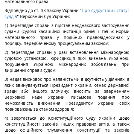
матеріального права.
Відповідно до ст. 38 Закону України "
Про судоустрій і статус
суддів
" Верховний Суд України:
1) переглядає справи з підстав неоднакового застосування
судами (судом) касаційної інстанції однієї і тієї ж норми
матеріального права у подібних правовідносинах у
порядку, передбаченому процесуальним законом;
2) переглядає справи у разі встановлення міжнародною
судовою установою, юрисдикція якої визнана Україною,
порушення Україною міжнародних зобов´язань при
вирішенні справи судом;
3) надає висновок про наявність чи відсутність у діяннях, в
яких звинувачується Президент України, ознак державної
зради або іншого злочину; вносить за зверненням
Верховної Ради України письмове подання про
неможливість виконання Президентом України своїх
повноважень за станом здоров´я;
4) звертається до Конституційного Суду України щодо
конституційності законів, інших правових актів, а також
щодо офіційного тлумачення Конституції та законів