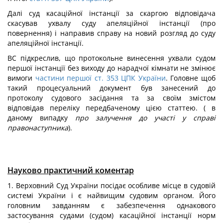
Далі суд касаційної інстанції за скаргою відповідача
скасував ухвалу суду апеляційної інстанції (про
повернення) і направив справу на новий розгляд до суду
апеляційної інстанції.
ВС підкреслив, що протокольне винесення ухвали судом
першої інстанції без виходу до нарадчої кімнати не змінює
вимоги
частини першої ст. 353 ЦПК України
. Головне щоб
такий процесуальний документ був занесений до
протоколу судового засідання та за своїм змістом
відповідав переліку передбаченому цією статтею. ( в
даному випадку
про залучення до участі у справі
правонаступника
).
Науково практичний коментар
1. Верховний Суд України посідає особливе місце в судовій
системі України і є найвищим судовим органом. Його
головним завданням є забезпечення однакового
застосування судами (судом) касаційної інстанції норм