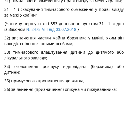
31) тимчасового обмеження у праві виїзду за межі України;
31 - 1 ) скасування тимчасового обмеження у праві виїзду
за межі України;
{Частину першу статті 353 доповнено пунктом 31 - 1 згідно
із Законом
№ 2475-VIII від 03.07.2018
}
32) визначення частки майна боржника у майні, яким він
володіє спільно з іншими особами;
33) тимчасового влаштування дитини до дитячого або
лікувального закладу;
34) оголошення розшуку відповідача (боржника) або
дитини;
35) примусового проникнення до житла;
36) звільнення (призначення) опікуна чи піклувальника;