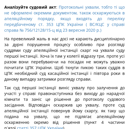
Аналізуйте судовий акт
:
Протокольні ухвали, тобто ті що
не оформлені окремим документом, також оскаржуються в
апеляційному порядку, якщо входять до переліку
передбаченому ст. 353 ЦПК України ( ВС/КЦС у справі
справа № 756/12128/15-ц від 23 вересня 2020 р.)
На превеликий жаль в нас досі не карають дисциплінарно
за дурні порушення процесу особливо при розгляді
суддями суду апеляційної інстанції скарг на ухвали суду
першої інстанції. Хоча їх там у колегії відразу три, проте усі
разом вони перебуваючи на посадах не можуть уважно
почитати ЦПК України. Щоб ткнути пикою таких суддів в
ЦПК необхідний суд касаційної інстанції і півтора роки в
даному випадку затримки розгляду справи.
Так суд першої інстанції виніс ухвалу про залучення до
участі у справі правонаступника без виходу до нарадчої
кімнати та заніс це рішення до протоколу судового
засідання. Відповідач оскаржив цю ухвалу, проте суд
апеляційної інстанції повернув йому скаргу, як таку що
подана на ухвалу, що не підлягає апеляційному
оскарженню окремо від рішення (пункт 4 частини
п`ятої
статті 357 ЦПК України
).