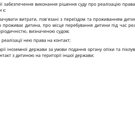
антії забезпечення виконання рішення суду про реалізацію пра
 є:
лачувати витрати, пов´язані з переїздом та проживанням дитини,
ю проживає дитина, про місце перебування дитини під час реа
періодичністю, визначеною судом;
 реалізації нею права на контакт;
орії іноземної держави за умови подання органу опіки та пік
нтакт з дитиною на території іншої держави;