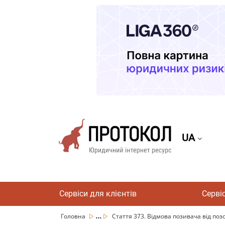
UA
Сервіси для клієнтів
Серві
...
Головна
Стаття 373. Відмова позивача від позо