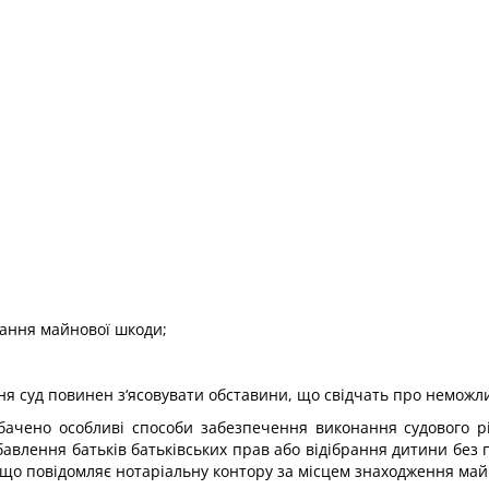
вання майнової шкоди;
ня суд повинен з‘ясовувати обставини, що свідчать про неможл
ачено особливі способи забезпечення виконання судового ріш
позбавлення батьків батьківських прав або відібрання дитини бе
 що повідомляє нотаріальну контору за місцем знаходження май