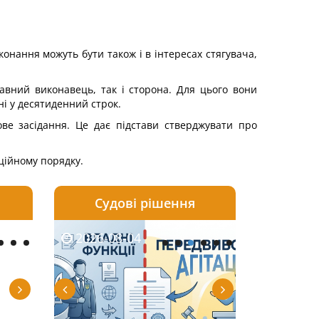
конання можуть бути також і в інтересах стягувача,
авний виконавець, так і сторона. Для цього вони
ні у десятиденний строк.
ве засідання. Це дає підстави стверджувати про
ційному порядку.
Судові рішення
2026-08-04
2026-08-03
2026-08-05
2026-08-04
2026-08-06
2026-08-03
2026-08-05
2026-08-0