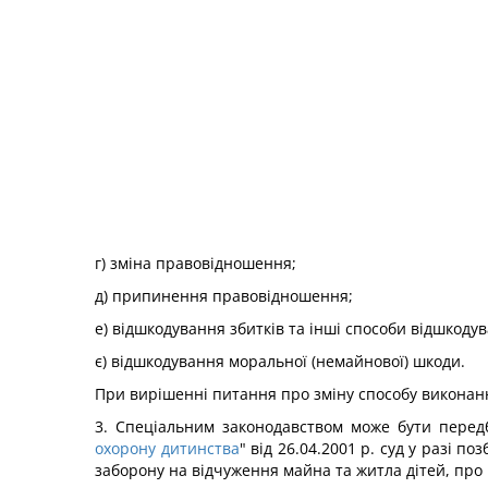
г) зміна правовідношення;
д) припинення правовідношення;
е) відшкодування збитків та інші способи відшкоду
є) відшкодування моральної (немайнової) шкоди.
При вирішенні питання про зміну способу виконан
3. Спеціальним законодавством може бути передб
охорону дитинства
" від 26.04.2001 р. суд у разі 
заборону на відчуження майна та житла дітей, про