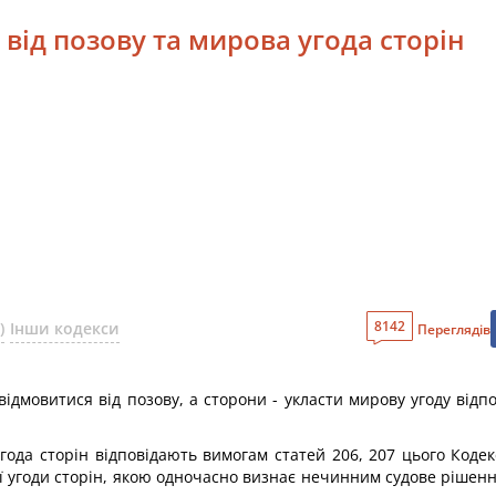
 від позову та мирова угода сторін
8142
)
Інши кодекси
Переглядів
 відмовитися від позову, а сторони - укласти мирову угоду відп
года сторін відповідають вимогам статей 206, 207 цього Коде
 угоди сторін, якою одночасно визнає нечинним судове рішення