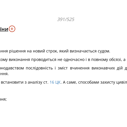
391/525
їни
ання рішення на новий строк, який визначається судом.
кому виконання проводиться не одночасно і в повному обсязі, а
нодавством послідовність і зміст вчинення виконавчих дій д
ення.
встановити з аналізу ст.
16
ЦК
. А саме, способами захисту циві
ння;