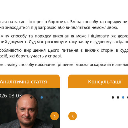
ься на захист інтересів боржника. Зміна способу та порядку ви
ння знаходиться під загрозою або виявляється неможливою.
зміну способу та порядку виконання може ініціювати як держ
чий документ. Суд має розглянути таку заяву в судовому засідан
собливістю вирішення цього питання є виклик сторін в судо
сіб, які беруть участь у справі.
ння, зміну способу виконання рішення можна оскаржити в апеля
Аналітична стаття
Консультації
08-05
26-08-03
2026-08-06
2026-08-06
2026-08-04
2026-08-03
2026-08-05
2026-08-05