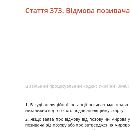
Стаття 373. Відмова позивача
Цивільний процесуальний кодекс України (ЗМІСТ
1. В суді апеляційної інстанції позивач має право
незалежно від того, хто подав апеляційну скаргу.
2. Якщо заява про відмову від позову чи мирова у
позивача від позову або про затвердження мирової