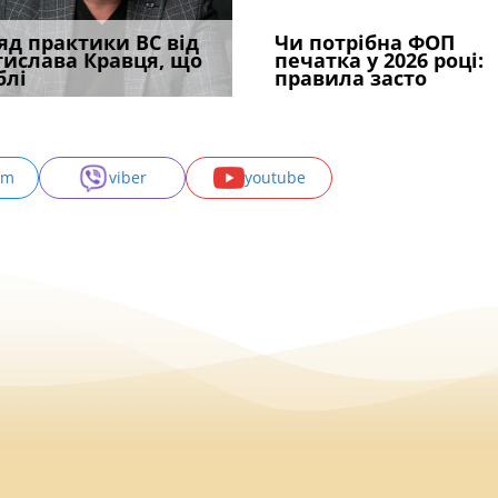
трафував
яд практики ВС від
Виключення з
Паспорт РФ як підстава
ФУНДАМЕНТАЛЬНА
Чи потрібна ФОП
Якщо особа не на
ира військової
тислава Кравця, що
військового обліку за
У разі наявності сумніву
для звільнення:
ПРОБЛЕМА «СУДОВОЇ
печатка у 2026 році:
права власності н
и за ігн
блі
віком: чи можл
у висновку експерта, суд
Верховний С
ПРАКТИКИ», АБО ПР
правила засто
вказане ма
am
viber
youtube