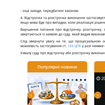
- інші заходи, передбачені законом.
4. Відстрочка та розстрочка виконання застосовуєт
якщо мова йде про випадки, коли реалізація ріше
Вирішення питання про відстрочку, розстрочку, 
звертаються із заявою до суду, який видав виконав
Слід звернути увагу на те, що процесуальною о
можливість застосування ст.
169
ЦПК
у разі неявки о
Ухвалу суду про відстрочку або розстрочку викона
Популярні новини
04
07-27
2026-08-05
2026-08-04
2026-08-06
2026-07-30
2026-
20