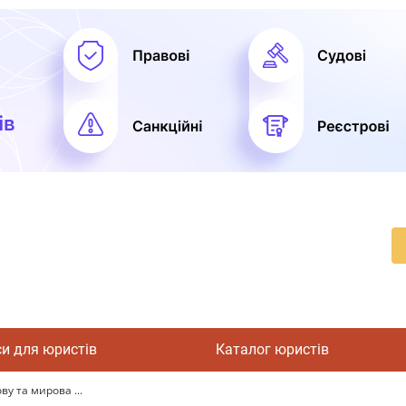
си для юристів
Каталог юристів
ву та мирова ...