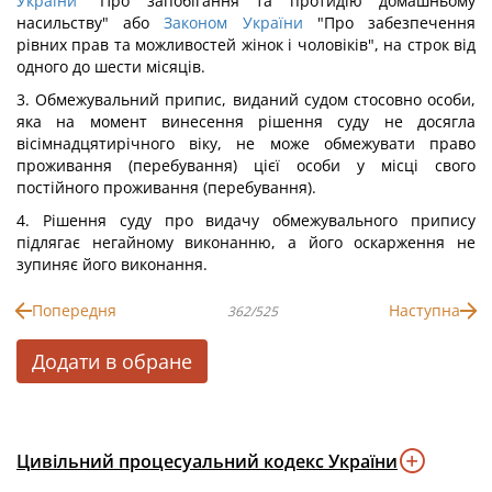
України
"Про запобігання та протидію домашньому
насильству" або
Законом України
"Про забезпечення
рівних прав та можливостей жінок і чоловіків", на строк від
одного до шести місяців.
3. Обмежувальний припис, виданий судом стосовно особи,
яка на момент винесення рішення суду не досягла
вісімнадцятирічного віку, не може обмежувати право
проживання (перебування) цієї особи у місці свого
постійного проживання (перебування).
4. Рішення суду про видачу обмежувального припису
підлягає негайному виконанню, а його оскарження не
зупиняє його виконання.
Попередня
Наступна
362/525
Додати в обране
Цивільний процесуальний кодекс України