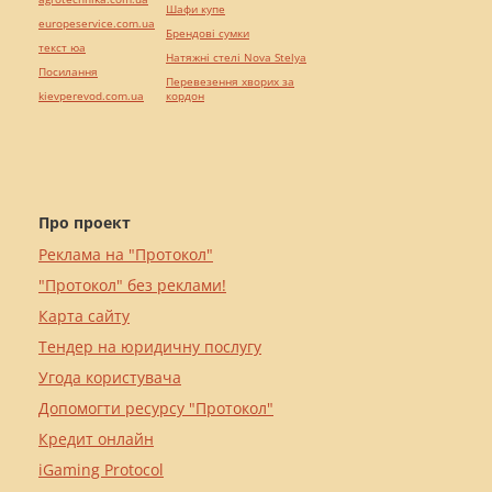
Шафи купе
europeservice.com.ua
Брендові сумки
текст юа
Натяжні стелі Nova Stelya
Посилання
Перевезення хворих за
kievperevod.com.ua
кордон
Про проект
Реклама на "Протокол"
"Протокол" без реклами!
Карта сайту
Тендер на юридичну послугу
Угода користувача
Допомогти ресурсу "Протокол"
Кредит онлайн
iGaming Protocol