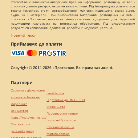
Protocol.ua є власником авторських прав на інформацію, розміщену на веб -
сторінках даного ресурсу, якщо не вказано інше. Під інформацією розуміються
тексти, коментарі, статті, фотозображення, малюнки, ящик-шота, скани, відео,
аудіо, інші матеріали. При використанні матеріалів, розміщених на веб -
сторінках «Протокол» наявність гіперпосилання відкритого для індексації
пошуковими системами на protocol.ua обов`язкове. Під використанням
розуміється копіювання, адаптація, рерайтинг, модифікація тощо.
Повний текст
Приймаємо до оплати
Copyright © 2014-2026 «Протокол». Всі права захищені.
Партнери
Сережки з діамантами
pereklad.ua
alliancetechnika.ua
Підготовка до НМТ / ЗНО
миралинкс
Винна шафа
Веб мастер
Перевезення хворих
https://motokosmos.ua/
hospice-life.com.ua/
Синтезатори
mk-translations.ua
perevod.agency
maltina.com.ua
agrotechnika.com.ua