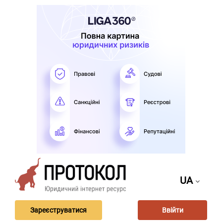
UA
Зареєструватися
Ввійти