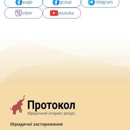
page
group
telegram
viber
youtube
Юридичні застереження