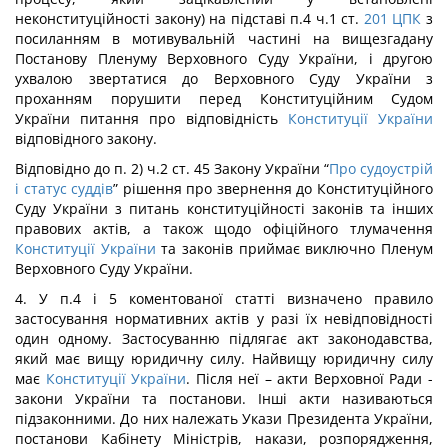
неконституційності закону) на підставі п.4 ч.1 ст.
201
ЦПК
з
посиланням в мотивувальній частині на вищезгадану
Постанову Пленуму Верховного Суду України, і другою
ухвалою звертатися до Верховного Суду України з
проханням порушити перед Конституційним Судом
України питання про відповідність
Конституції України
відповідного закону.
Відповідно до п. 2) ч.2 ст. 45 Закону України “
Про судоустрій
і статус суддів
” рішення про звернення до Конституційного
Суду України з питань конституційності законів та інших
правових актів, а також щодо офіційного тлумачення
Конституції України
та законів приймає виключно Пленум
Верховного Суду України.
4. У п.4 і 5 коментованої статті визначено правило
застосування нормативних актів у разі їх невідповідності
один одному. Застосуванню підлягає акт законодавства,
який має вищу юридичну силу. Найвищу юридичну силу
має
Конституції України
. Після неї – акти Верховної Ради -
закони України та постанови. Інші акти називаються
підзаконними. До них належать Укази Президента України,
постанови Кабінету Міністрів, накази, розпорядження,