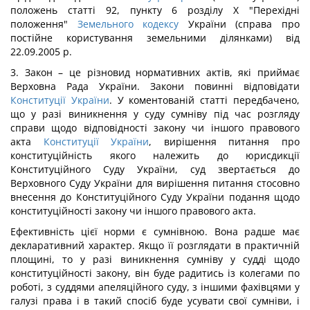
положень статті 92, пункту 6 розділу X "Перехідні
положення"
Земельного кодексу
України (справа про
постійне користування земельними ділянками) від
22.09.2005 р.
3. Закон – це різновид нормативних актів, які приймає
Верховна Рада України. Закони повинні відповідати
Конституції України
. У коментованій статті передбачено,
що у разі виникнення у суду сумніву під час розгляду
справи щодо відповідності закону чи іншого правового
акта
Конституції України
, вирішення питання про
конституційність якого належить до юрисдикції
Конституційного Суду України, суд звертається до
Верховного Суду України для вирішення питання стосовно
внесення до Конституційного Суду України подання щодо
конституційності закону чи іншого правового акта.
Ефективність цієї норми є сумнівною. Вона радше має
декларативний характер. Якщо її розглядати в практичній
площині, то у разі виникнення сумніву у судді щодо
конституційності закону, він буде радитись із колегами по
роботі, з суддями апеляційного суду, з іншими фахівцями у
галузі права і в такий спосіб буде усувати свої сумніви, і