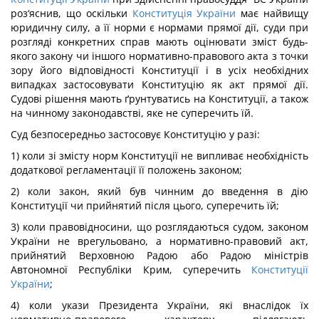
роз‘яснив, що оскільки
Конституція України
має найвищу
юридичну силу, а її норми є нормами прямої дії, суди при
розгляді конкретних справ мають оцінювати зміст будь-
якого закону чи іншого нормативно-правового акта з точки
зору його відповідності Конституції і в усіх необхідних
випадках застосовувати Конституцію як акт прямої дії.
Судові рішення мають ґрунтуватись на Конституції, а також
на чинному законодавстві, яке не суперечить їй.
Суд безпосередньо застосовує Конституцію у разі:
1) коли зі змісту норм Конституції не випливає необхідність
додаткової регламентації її положень законом;
2) коли закон, який був чинним до введення в дію
Конституції чи прийнятий після цього, суперечить їй;
3) коли правовідносини, що розглядаються судом, законом
України не врегульовано, а нормативно-правовий акт,
прийнятий Верховною Радою або Радою міністрів
Автономної Республіки Крим, суперечить
Конституції
України
;
4) коли укази Президента України, які внаслідок їх