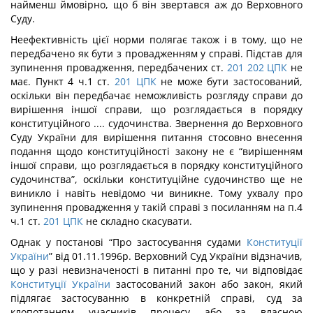
найменш ймовірно, що б він звертався аж до Верховного
Суду.
Неефективність цієї норми полягає також і в тому, що не
передбачено як бути з провадженням у справі. Підстав для
зупинення провадження, передбачених ст.
201
202
ЦПК
не
має. Пункт 4 ч.1 ст.
201
ЦПК
не може бути застосований,
оскільки він передбачає неможливість розгляду справи до
вирішення іншої справи, що розглядається в порядку
конституційного .... судочинства. Звернення до Верховного
Суду України для вирішення питання стосовно внесення
подання щодо конституційності закону не є “вирішенням
іншої справи, що розглядається в порядку конституційного
судочинства”, оскільки конституційне судочинство ще не
виникло і навіть невідомо чи виникне. Тому ухвалу про
зупинення провадження у такій справі з посиланням на п.4
ч.1 ст.
201
ЦПК
не складно скасувати.
Однак у постанові “Про застосування судами
Конституції
України
” від 01.11.1996р. Верховний Суд України відзначив,
що у разі невизначеності в питанні про те, чи відповідає
Конституції України
застосований закон або закон, який
підлягає застосуванню в конкретній справі, суд за
клопотанням учасників процесу або за власною