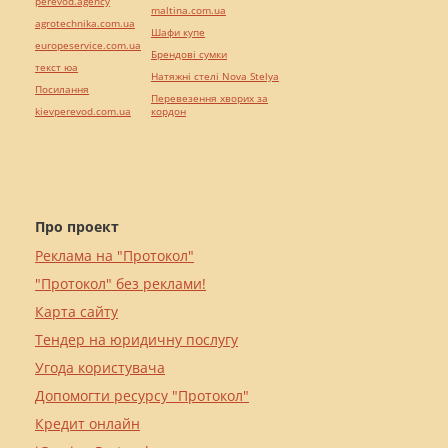
perevod.agency
maltina.com.ua
agrotechnika.com.ua
Шафи купе
europeservice.com.ua
Брендові сумки
текст юа
Натяжні стелі Nova Stelya
Посилання
Перевезення хворих за
kievperevod.com.ua
кордон
Про проект
Реклама на "Протокол"
"Протокол" без реклами!
Карта сайту
Тендер на юридичну послугу
Угода користувача
Допомогти ресурсу "Протокол"
Кредит онлайн