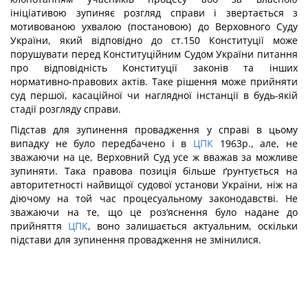
ініціативою зупиняє розгляд справи і звертається з
мотивованою ухвалою (постановою) до Верховного Суду
України, який відповідно до ст.150 Конституції може
порушувати перед Конституційним Судом України питання
про відповідність Конституції законів та інших
нормативно-правових актів. Таке рішення може прийняти
суд першої, касаційної чи наглядної інстанції в будь-якій
стадії розгляду справи.
Підстав для зупинення провадження у справі в цьому
випадку не було передбачено і в
ЦПК
1963р., але, не
зважаючи на це, Верховний Суд усе ж вважав за можливе
зупиняти. Така правова позиція більше ґрунтується на
авторитетності найвищої судової установи України, ніж на
діючому на той час процесуальному законодавстві. Не
зважаючи на те, що це роз‘яснення було надане до
прийняття
ЦПК
, воно залишається актуальним, оскільки
підстави для зупинення провадження не змінилися.