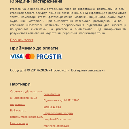
Юридичні застереження
Protocol.ua є власником авторських прав на інформацію, розміщену на веб -
сторінках даного ресурсу, якщо не вказано інше. Під інформацією розуміються
тексти, коментарі, статті, фотозображення, малюнки, ящик-шота, скани, відео,
аудіо, інші матеріали. При використанні матеріалів, розміщених на веб -
сторінках «Протокол» наявність гіперпосилання відкритого для індексації
пошуковими системами на protocol.ua обов`язкове. Під використанням
розуміється копіювання, адаптація, рерайтинг, модифікація тощо.
Повний текст
Приймаємо до оплати
Copyright © 2014-2026 «Протокол». Всі права захищені.
Партнери
Сережки з діамантами
pereklad.ua
alliancetechnika.ua
Підготовка до НМТ / ЗНО
миралинкс
Винна шафа
Веб мастер
Перевезення хворих
https://motokosmos.ua/
hospice-life.com.ua/
Синтезатори
mk-translations.ua