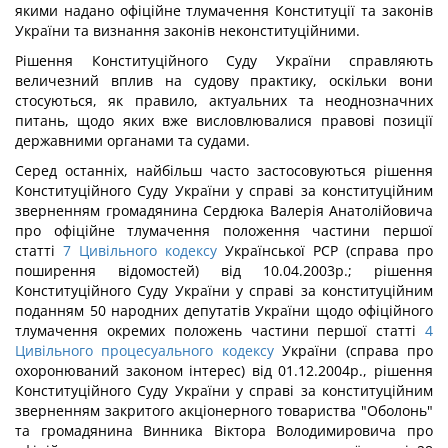
якими надано офіційне тлумачення Конституції та законів
України та визнання законів неконституційними.
Рішення Конституційного Суду України справляють
величезний вплив на судову практику, оскільки вони
стосуються, як правило, актуальних та неоднозначних
питань, щодо яких вже висловлювалися правові позиції
державними органами та судами.
Серед останніх, найбільш часто застосовуються рішення
Конституційного Суду України у справі за конституційним
зверненням громадянина Сердюка Валерія Анатолійовича
про офіційне тлумачення положення частини першої
статті
7
Цивільного кодексу
Української РСР (справа про
поширення відомостей) від 10.04.2003р.; рішення
Конституційного Суду України у справі за конституційним
поданням 50 народних депутатів України щодо офіційного
тлумачення окремих положень частини першої статті
4
Цивільного процесуального кодексу
України (справа про
охоронюваний законом інтерес) від 01.12.2004р., рішення
Конституційного Суду України у справі за конституційним
зверненням закритого акціонерного товариства "Оболонь"
та громадянина Винника Віктора Володимировича про