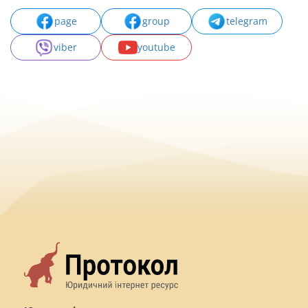
page
group
telegram
viber
youtube