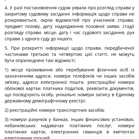
4. У разі постановлення судом ухвали про розгляд справи у
закритому судовому засіданні інформація щодо справи не
розкривається, окрім відомостей про учасників справи,
предмет позову, дату надходження позовної заяви, стадії
розгляду справи, місце, дату і час судового засідання, рух
справи з одного суду до іншого.
5. При розкритті інформації щодо справи, передбаченої
частинами третьою та четвертою цієї статті, не можуть
бути оприлюднені такі відомості:
1) місце проживання або перебування фізичних осіб із
зазначенням адреси, номери телефонів чи інших засобів
зв’язку, адреси електронної пошти, реєстраційні номери
облікової картки платника податків, реквізити документів,
що посвідчують особу, унікальні номери запису в Єдиному
державному демографічному реєстрі;
2) реєстраційні номери транспортних засобів;
3) номери рахунків у банках, інших фінансових установах,
небанківських надавачах платіжних послуг, номери
платіжних карток, електронних гаманців в емітентах
електронних грошей;