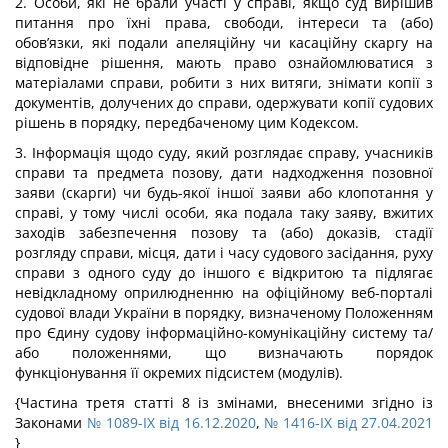
2. Особи, які не брали участі у справі, якщо суд вирішив
питання про їхні права, свободи, інтереси та (або)
обов’язки, які подали апеляційну чи касаційну скаргу на
відповідне рішення, мають право ознайомлюватися з
матеріалами справи, робити з них витяги, знімати копії з
документів, долучених до справи, одержувати копії судових
рішень в порядку, передбаченому цим Кодексом.
3. Інформація щодо суду, який розглядає справу, учасників
справи та предмета позову, дати надходження позовної
заяви (скарги) чи будь-якої іншої заяви або клопотання у
справі, у тому числі особи, яка подала таку заяву, вжитих
заходів забезпечення позову та (або) доказів, стадії
розгляду справи, місця, дати і часу судового засідання, руху
справи з одного суду до іншого є відкритою та підлягає
невідкладному оприлюдненню на офіційному веб-порталі
судової влади України в порядку, визначеному Положенням
про Єдину судову інформаційно-комунікаційну систему та/
або положеннями, що визначають порядок
функціонування її окремих підсистем (модулів).
{Частина третя статті 8 із змінами, внесеними згідно із
Законами
№ 1089-IX від 16.12.2020
,
№ 1416-IX від 27.04.2021
}