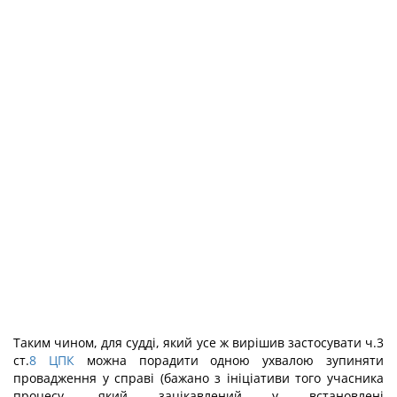
Таким чином, для судді, який усе ж вирішив застосувати ч.3
ст.
8
ЦПК
можна порадити одною ухвалою зупиняти
провадження у справі (бажано з ініціативи того учасника
процесу, який зацікавлений у встановлені