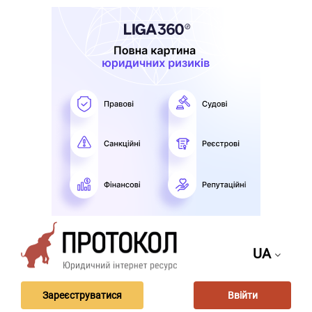
UA
Зареєструватися
Ввійти