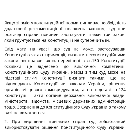
Якщо зі змісту конституційної норми випливає необхідність
додаткової регламентації її положень законом, суд при
розгляді справи повинен застосувати тільки той закон,
який грунтуються на Конституції і не суперечить їй.
Слід мати на увазі, що суд не може, застосувавши
Конституцію як акт прямої дії, визнати неконституційними
закони чи правові акти, перелічені в ст.150 Конституції,
оскільки це віднесено до виключної компетенції
Конституційного Суду України. Разом з тим суд може на
підставі ст.144 Конституції визнати такими, що не
відповідають Конституції чи законам України, рішення
органів місцевого самоврядування, а на підставі ст.124
Конституції - акти органів державної виконавчої влади:
міністерств, відомств, місцевих державних адміністрацій
тощо. Звернення до Конституційного Суду України в такому
разі не вимагається.
2. При вирішенні цивільних справ суд зобов‘язаний
використовувати рішення Конституційного Суду України,