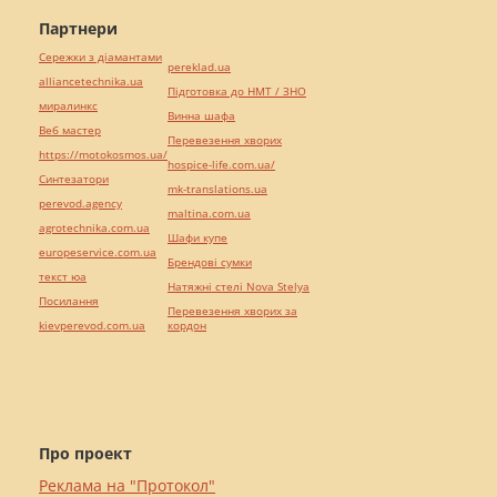
Партнери
Сережки з діамантами
pereklad.ua
alliancetechnika.ua
Підготовка до НМТ / ЗНО
миралинкс
Винна шафа
Веб мастер
Перевезення хворих
https://motokosmos.ua/
hospice-life.com.ua/
Синтезатори
mk-translations.ua
perevod.agency
maltina.com.ua
agrotechnika.com.ua
Шафи купе
europeservice.com.ua
Брендові сумки
текст юа
Натяжні стелі Nova Stelya
Посилання
Перевезення хворих за
kievperevod.com.ua
кордон
Про проект
Реклама на "Протокол"