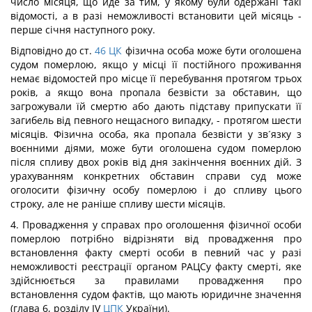
число місяця, що йде за тим, у якому були одержані такі
відомості, а в разі неможливості встановити цей місяць -
перше січня наступного року.
Відповідно до ст.
46
ЦК
фізична особа може бути оголошена
судом померлою, якщо у місці її постійного проживання
немає відомостей про місце її перебування протягом трьох
років, а якщо вона пропала безвісти за обставин, що
загрожували їй смертю або дають підставу припускати її
загибель від певного нещасного випадку, - протягом шести
місяців. Фізична особа, яка пропала безвісти у зв´язку з
воєнними діями, може бути оголошена судом померлою
після спливу двох років від дня закінчення воєнних дій. З
урахуванням конкретних обставин справи суд може
оголосити фізичну особу померлою і до спливу цього
строку, але не раніше спливу шести місяців.
4. Провадження у справах про оголошення фізичної особи
померлою потрібно відрізняти від провадження про
встановлення факту смерті особи в певний час у разі
неможливості реєстрації органом РАЦСу факту смерті, яке
здійснюється за правилами провадження про
встановлення судом фактів, що мають юридичне значення
(глава 6, розділу IV
ЦПК
України).