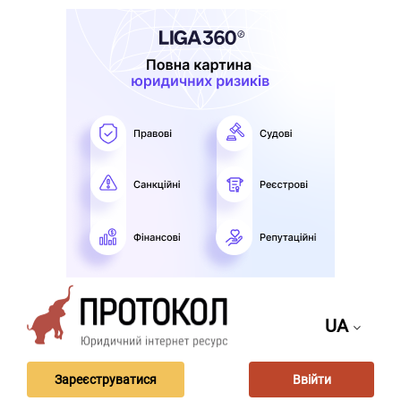
UA
Зареєструватися
Ввійти