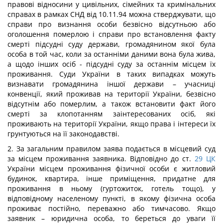
правові відносини у цивільних, сімейних та кримінальних
справах в рамках СНД від 10.11.94 можна стверджувати, що
справи про визнання особи безвісно відсутньою або
оголошення померлою і справи про встановлення факту
смерті підсудні суду держави, громадянином якої була
особа в той час, коли за останніми даними вона була жива,
а щодо інших осіб - підсудні суду за останнім місцем їх
проживання. Суди України в таких випадках можуть
визнавати громадянина іншої держави – учасниці
конвенції, який проживав на території України, безвісно
відсутнім або померлим, а також встановити факт його
смерті за клопотанням заінтересованих осіб, які
проживають на території України, якщо права і інтереси їх
грунтуються на її законодавстві.
2. За загальним правилом заява подається в місцевий суд
за місцем проживання заявника. Відповідно до ст.
29
ЦК
України місцем проживання фізичної особи є житловий
будинок, квартира, інше приміщення, придатне для
проживання в ньому (гуртожиток, готель тощо), у
відповідному населеному пункті, в якому фізична особа
проживає постійно, переважно або тимчасово. Якщо
заявник – юридична особа, то береться до уваги її