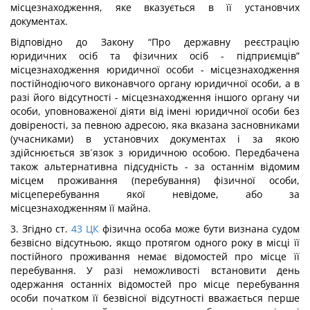
місцезнаходження, яке вказується в її установчих
документах.
Відповідно до Закону “Про державну реєстрацію
юридичних осіб та фізичних осіб - підприємців”
місцезнаходження юридичної особи - місцезнаходження
постійнодіючого виконавчого органу юридичної особи, а в
разі його відсутності - місцезнаходження іншого органу чи
особи, уповноваженої діяти від імені юридичної особи без
довіреності, за певною адресою, яка вказана засновниками
(учасниками) в установчих документах і за якою
здійснюється зв´язок з юридичною особою. Передбачена
також альтернативна підсудність - за останнім відомим
місцем проживання (перебування) фізичної особи,
місцеперебування якої невідоме, або за
місцезнаходженням її майна.
3. Згідно ст.
43
ЦК
фізична особа може бути визнана судом
безвісно відсутньою, якщо протягом одного року в місці її
постійного проживання немає відомостей про місце її
перебування. У разі неможливості встановити день
одержання останніх відомостей про місце перебування
особи початком її безвісної відсутності вважається перше