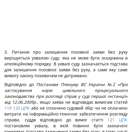
3. Питання про залишення позовної заяви без руху
вирішується ухвалою суду, яка не може бути оскаржена в
апеляційному порядку. В ухвалі суду зазначається підстава
для залишення позовної заяви без руху, а саме яку саме
вимогу закону позивачем не дотримано.
Відповідно до
Постанови Пленуму ВС України №2 «Про
застосування норм цивільного процесуального
законодавства при розгляді справ у суді першої інстанції»
від 12.06.2009р
., якщо заява не відповідає вимогам статей
119
120
ЦПК
або не сплачено судовий збір чи не оплачено
витрати на інформаційно-технічне забезпечення розгляду
справи, суддя відповідно до вимог статті
121
ЦПК
постановляє ухвалу, в якій повинні бути зазначені
конкретні підстави залишення заяви без руху, в тому числі