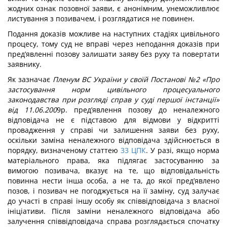
жодних ознак позовної заяви, є анонімним, унеможливлює
листування з позивачем, і розглядатися не повинен.
Подання доказів можливе на наступних стадіях цивільного
процесу, тому суд не вправі через неподання доказів при
пред’явленні позову залишати заяву без руху та повертати
заявнику.
Як зазначає
Пленум ВС України у своїй Постанові №2 «Про
застосування норм цивільного процесуального
законодавства при розгляді справ у суді першої інстанції»
від 11.06.200
9р. пред’явлення позову до неналежного
відповідача не є підставою для відмови у відкритті
провадження у справі чи залишення заяви без руху,
оскільки заміна неналежного відповідача здійснюється в
порядку, визначеному статтею
33
ЦПК
. У разі, якщо норма
матеріального права, яка підлягає застосуванню за
вимогою позивача, вказує на те, що відповідальність
повинна нести інша особа, а не та, до якої пред’явлено
позов, і позивач не погоджується на її заміну, суд залучає
до участі в справі іншу особу як співвідповідача з власної
ініціативи. Після заміни неналежного відповідача або
залучення співвідповідача справа розглядається спочатку