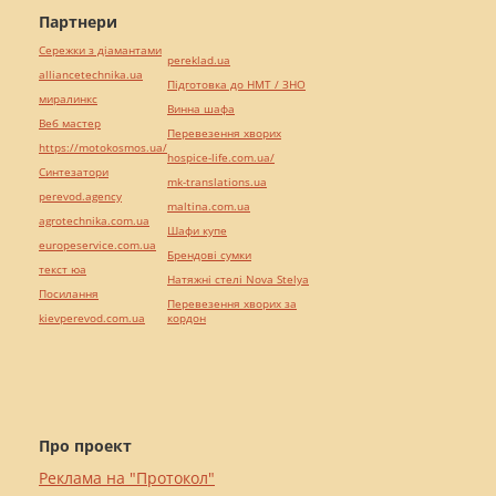
Партнери
Сережки з діамантами
pereklad.ua
alliancetechnika.ua
Підготовка до НМТ / ЗНО
миралинкс
Винна шафа
Веб мастер
Перевезення хворих
https://motokosmos.ua/
hospice-life.com.ua/
Синтезатори
mk-translations.ua
perevod.agency
maltina.com.ua
agrotechnika.com.ua
Шафи купе
europeservice.com.ua
Брендові сумки
текст юа
Натяжні стелі Nova Stelya
Посилання
Перевезення хворих за
kievperevod.com.ua
кордон
Про проект
Реклама на "Протокол"