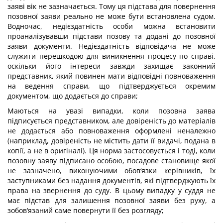
заяві вік не зазначається. Тому ця підстава для повернення
позовної заяви реально не може бути встановлена судом.
Водночас, недієздатність особи можна встановити
проаналізувавши підстави позову та додані до позовної
заяви документи. Недієздатність відповідача не може
служити перешкодою для виникнення процесу по справі,
оскільки його інтереси завжди захищає законний
представник, який повинен мати відповідні повноваження
на ведення справи, що підтверджується окремим
документом, що додається до справи;
Маються на увазі випадки, коли позовна заява
підписується представником, але довіреність до матеріалів
не додається або повноваження оформлені неналежно
(наприклад, довіреність не містить дати її видачі, подана в
копії, а не в оригіналі). Ця норма застосовується і тоді, коли
позовну заяву підписано особою, посадове становище якої
не зазначено, виконуючими обов‘язки керівників, їх
заступниками без надання документів, які підтверджують їх
права на звернення до суду. В цьому випадку у суддя не
має підстав для залишення позовної заяви без руху, а
зобов‘язаний саме повернути її без розгляду;