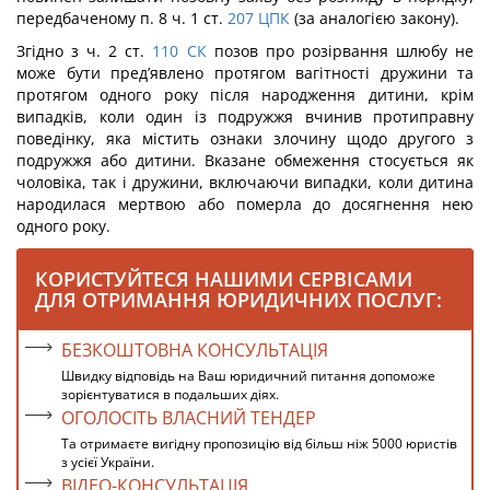
передбаченому п. 8 ч. 1 ст.
207
ЦПК
(за аналогією закону).
Згідно з ч. 2 ст.
110
СК
позов про розірвання шлюбу не
може бути пред’явлено протягом вагітності дружини та
протягом одного року після народження дитини, крім
випадків, коли один із подружжя вчинив протиправну
поведінку, яка містить ознаки злочину щодо другого з
подружжя або дитини. Вказане обмеження стосується як
чоловіка, так і дружини, включаючи випадки, коли дитина
народилася мертвою або померла до досягнення нею
одного року.
КОРИСТУЙТЕСЯ НАШИМИ СЕРВІСАМИ
ДЛЯ ОТРИМАННЯ ЮРИДИЧНИХ ПОСЛУГ:
БЕЗКОШТОВНА КОНСУЛЬТАЦІЯ
Швидку відповідь на Ваш юридичний питання допоможе
зорієнтуватися в подальших діях.
ОГОЛОСІТЬ ВЛАСНИЙ ТЕНДЕР
Та отримаєте вигідну пропозицію від більш ніж 5000 юристів
з усієї України.
ВІДЕО-КОНСУЛЬТАЦІЯ