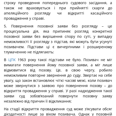
строку проведення попереднього судового засідання, а
також не враховується і при прийнятті скарги до
апеляційного розгляду чи відкритті касаційного
провадження у справі.
5. Повернення позовної заяви без розгляду – це
процесуальна дія, яка припиняє розгляд конкретної
позовної заяви без вирішення спору по суті, у випадку
неможливості її розгляду з підстав, які можуть бути усунуті
позивачем. Підстави ці є вичерпними і розширеному
тлумаченню не підлягають:
В
ЦПК
1963 року такої підстави не було. Позивач не міг
вимагати повернення йому позовної заяви, а міг лише
відмовитися від позову. Це, в свою чергу, робило
неможливим повторне звернення до суду. Звертає на себе
увагу, що закон встановлює чіткі часові межі, коли позивач
може звернутися з заявою про повернення позову – до
відкриття провадження у справі. У разі надходження такої
заяви суд зобов‘язаний повернути позовну заяву
незалежно від причин її відкликання;
На стадії відкриття провадження суд може з‘ясувати обсяг
дієздатності лише за віком позивача. Однак у позовній