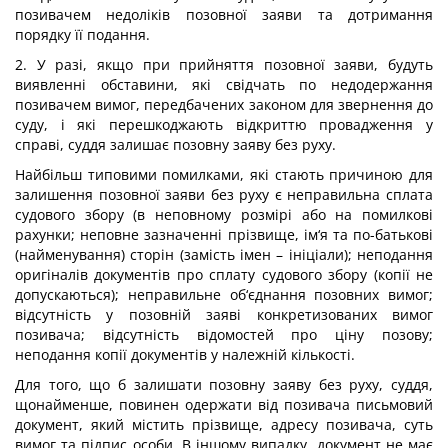
позивачем недоліків позовної заяви та дотримання
порядку її подання.
2. У разі, якщо при прийняття позовної заяви, будуть
виявленні обставини, які свідчать по недодержання
позивачем вимог, передбачених законом для звернення до
суду, і які перешкоджають відкриттю провадження у
справі, суддя залишає позовну заяву без руху.
Найбільш типовими помилками, які стають причиною для
залишення позовної заяви без руху є неправильна сплата
судового збору (в неповному розмірі або на помилкові
рахунки; неповне зазначенні прізвище, ім‘я та по-батькові
(найменування) сторін (замість імен – ініціали); неподання
оригіналів документів про сплату судового збору (копії не
допускаються); неправильне об‘єднання позовних вимог;
відсутність у позовній заяві конкретизованих вимог
позивача; відсутність відомостей про ціну позову;
неподання копії документів у належній кількості.
Для того, що б залишати позовну заяву без руху, суддя,
щонайменше, повинен одержати від позивача письмовий
документ, який містить прізвище, адресу позивача, суть
вимог та підпис особи. В іншому випадку, документ не має