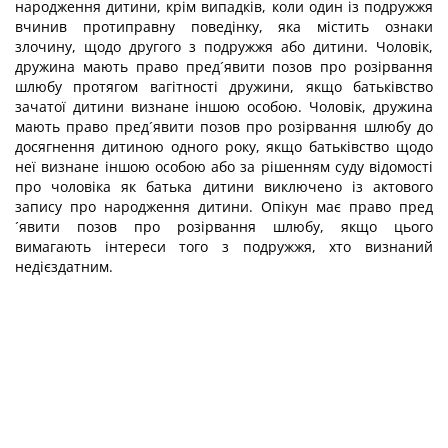
народження дитини, крім випадків, коли один із подружжя
вчинив протиправну поведінку, яка містить ознаки
злочину, щодо другого з подружжя або дитини. Чоловік,
дружина мають право пред´явити позов про розірвання
шлюбу протягом вагітності дружини, якщо батьківство
зачатої дитини визнане іншою особою. Чоловік, дружина
мають право пред´явити позов про розірвання шлюбу до
досягнення дитиною одного року, якщо батьківство щодо
неї визнане іншою особою або за рішенням суду відомості
про чоловіка як батька дитини виключено із актового
запису про народження дитини. Опікун має право пред
´явити позов про розірвання шлюбу, якщо цього
вимагають інтереси того з подружжя, хто визнаний
недієздатним.