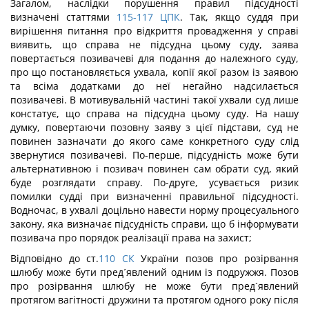
Загалом, наслідки порушення правил підсудності
визначені статтями
115-117
ЦПК
. Так, якщо суддя при
вирішення питання про відкриття провадження у справі
виявить, що справа не підсудна цьому суду, заява
повертається позивачеві для подання до належного суду,
про що постановляється ухвала, копії якої разом із заявою
та всіма додатками до неї негайно надсилається
позивачеві. В мотивувальній частині такої ухвали суд лише
констатує, що справа на підсудна цьому суду. На нашу
думку, повертаючи позовну заяву з цієї підстави, суд не
повинен зазначати до якого саме конкретного суду слід
звернутися позивачеві. По-перше, підсудність може бути
альтернативною і позивач повинен сам обрати суд, який
буде розглядати справу. По-друге, усувається ризик
помилки судді при визначенні правильної підсудності.
Водночас, в ухвалі доцільно навести норму процесуального
закону, яка визначає підсудність справи, що б інформувати
позивача про порядок реалізації права на захист;
Відповідно до ст.
110
СК
України позов про розірвання
шлюбу може бути пред´явлений одним із подружжя. Позов
про розірвання шлюбу не може бути пред´явлений
протягом вагітності дружини та протягом одного року після