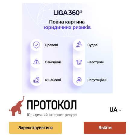
UA
Зареєструватися
Ввійти