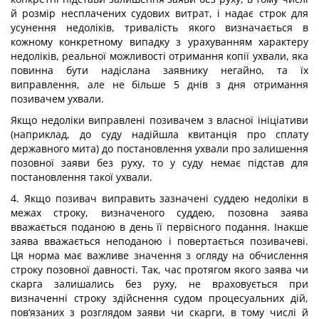
й розмір несплачених судових витрат, і надає строк для
усунення недоліків, тривалість якого визначається в
кожному конкретному випадку з урахуванням характеру
недоліків, реальної можливості отримання копії ухвали, яка
повинна бути надіслана заявнику негайно, та їх
виправлення, але не більше 5 днів з дня отримання
позивачем ухвали.
Якщо недоліки виправлені позивачем з власної ініціативи
(наприклад, до суду надійшла квитанція про сплату
державного мита) до постановлення ухвали про залишення
позовної заяви без руху, то у суду немає підстав для
постановлення такої ухвали.
4. Якщо позивач виправить зазначені суддею недоліки в
межах строку, визначеного суддею, позовна заява
вважається поданою в день її первісного подання. Інакше
заява вважається неподаною і повертається позивачеві.
Ця норма має важливе значення з огляду на обчислення
строку позовної давності. Так, час протягом якого заява чи
скарга залишались без руху, не враховується при
визначенні строку здійснення судом процесуальних дій,
пов’язаних з розглядом заяви чи скарги, в тому числі й