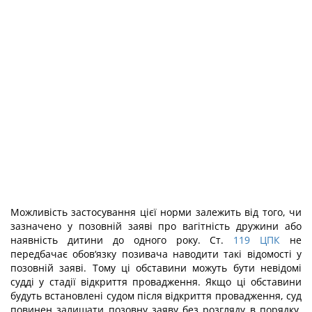
Можливість застосування цієї норми залежить від того, чи
зазначено у позовній заяві про вагітність дружини або
наявність дитини до одного року. Ст.
119
ЦПК
не
передбачає обов‘язку позивача наводити такі відомості у
позовній заяві. Тому ці обставини можуть бути невідомі
судді у стадії відкриття провадження. Якщо ці обставини
будуть встановлені судом після відкриття провадження, суд
повинен залишати позовну заяву без розгляду в порядку,