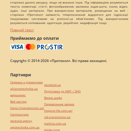
сторінках даного ресурсу, якщо не вказано інше. Під інформацією розуміються
тексти, коментарі, статті, фотозображення, малюнки, ящик-шота, скани, відео,
аудіо, інші матеріали. При використанні матеріалів, розміщених на веб -
сторінках «Протокол» наявність гіперпосилання відкритого для індексації
пошуковими системами на protocol.ua обов`язкове. Під використанням
розуміється копіювання, адаптація, рерайтинг, модифікація тощо.
Повний текст
Приймаємо до оплати
Copyright © 2014-2026 «Протокол». Всі права захищені.
Партнери
Сережки з діамантами
pereklad.ua
alliancetechnika.ua
Підготовка до НМТ / ЗНО
миралинкс
Винна шафа
Веб мастер
Перевезення хворих
https://motokosmos.ua/
hospice-life.com.ua/
Синтезатори
mk-translations.ua
perevod.agency
maltina.com.ua
agrotechnika.com.ua
Шафи купе