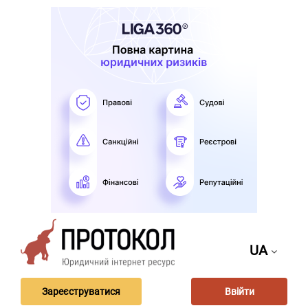
UA
Зареєструватися
Ввійти