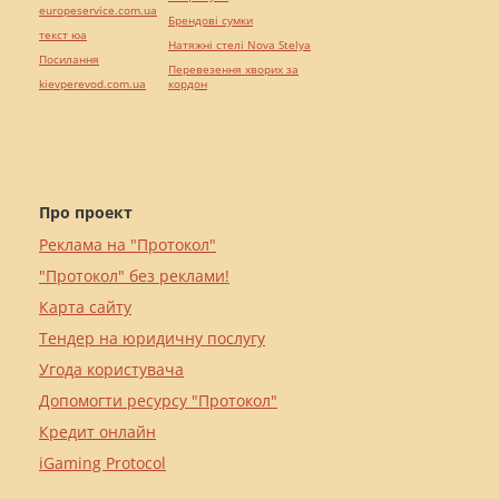
europeservice.com.ua
Брендові сумки
текст юа
Натяжні стелі Nova Stelya
Посилання
Перевезення хворих за
kievperevod.com.ua
кордон
Про проект
Реклама на "Протокол"
"Протокол" без реклами!
Карта сайту
Тендер на юридичну послугу
Угода користувача
Допомогти ресурсу "Протокол"
Кредит онлайн
iGaming Protocol