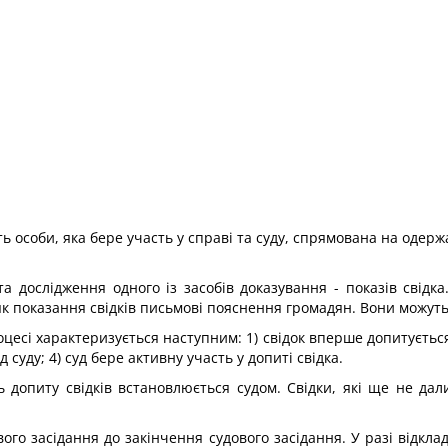
ість особи, яка бере участь у справі та суду, спрямована на оде
а дослідження одного із засобів доказування - показів свідк
к показання свідків письмові пояснення громадян. Вони можуть 
цесі характеризується наступним: 1) свідок вперше допитується 
д суду; 4) суд бере активну участь у допиті свідка.
ь допиту свідків встановлюється судом. Свідки, які ще не да
ого засідання до закінчення судового засідання. У разі відкл