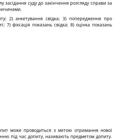
лу засідання суду до закінчення розгляду справи за
причинами.
ту; 2) анкетування свідка; 3) попередження про
т; 7) фіксація показань свідка; 8) оцінка показань
Допит може проводиться з метою отримання нової
ванню під час допиту, називають предметом допиту.