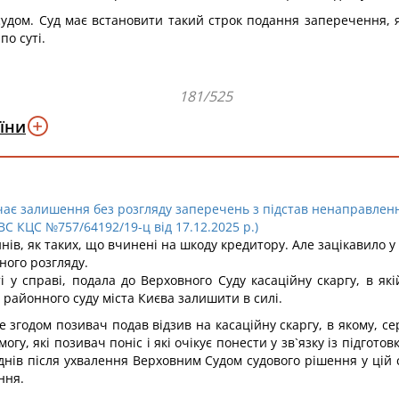
 судом. Суд має встановити такий строк подання заперечення,
о суті.
181/525
їни
ає залишення без розгляду заперечень з підстав ненаправленн
ВС КЦС №757/64192/19-ц від 17.12.2025 р.)
, як таких, що вчинені на шкоду кредитору. Але зацікавило у ці
ного розгляду.
ті у справі, подала до Верховного Суду касаційну скаргу, в як
 районного суду міста Києва залишити в силі.
 згодом позивач подав відзив на касаційну скаргу, в якому, се
у, які позивач поніс і які очікує понести у зв`язку із підготовк
 днів після ухвалення Верховним Судом судового рішення у цій
ння.