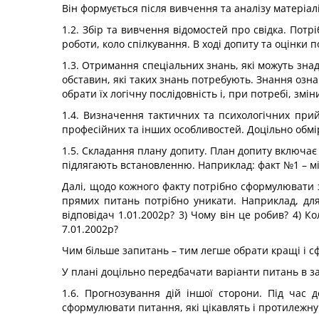
Він формується після вивчення та аналізу матеріал
1.2. Збір та вивчення відомостей про свідка. Потр
роботи, коло спілкування. В ході допиту та оцінки 
1.3. Отримання спеціальних знань, які можуть знад
обставин, які таких знань потребують. Знання озн
обрати їх логічну послідовність і, при потребі, змі
1.4. Визначення тактичних та психологічних прий
професійних та інших особливостей. Доцільно обмі
1.5. Складання плану допиту. План допиту включає 
підлягають встановленню. Наприклад: факт №1 – місц
Далі, щодо кожного факту потрібно сформулювати з
прямих питань потрібно уникати. Наприклад, для
відповідач 1.01.2002р? 3) Чому він це робив? 4) К
7.01.2002р?
Чим більше запитань – тим легше обрати кращі і с
У плані доцільно передбачати варіанти питань в залежн
1.6. Прогнозування дій іншої сторони. Під час
сформулювати питання, які цікавлять і протилежну