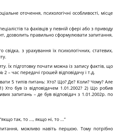
оціальне оточення, психологічні особливості, місце
ціалістів та фахівців у певній сфері або з приводу
опит, дозволить правильно сформулювати запитання,
свідка, з урахування їх психологічних, статевих,
ту.
у. Їх підготовку почати можна із запису фактів, що
 2 – час передачі грошей відповідачу і т.д.
вати 5 типів питань: Хто? Що? Де? Коли? Чому? Але
 Хто був із відповідачем 1.01.2002? 2) Що робив
ивих запитань – де був відповідач з 1.01.2002р. по
о так, то ..., якщо ні, то ...”
апитання, можливо навіть першою. Тому потрібно