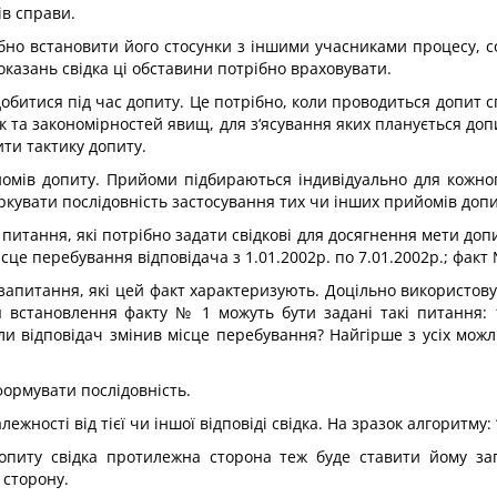
ів справи.
ібно встановити його стосунки з іншими учасниками процесу, с
показань свідка ці обставини потрібно враховувати.
обитися під час допиту. Це потрібно, коли проводиться допит спе
ак та закономірностей явищ, для з‘ясування яких планується д
нити тактику допиту.
омів допиту. Прийоми підбираються індивідуально для кожного 
ркувати послідовність застосування тих чи інших прийомів допи
питання, які потрібно задати свідкові для досягнення мети допит
е перебування відповідача з 1.01.2002р. по 7.01.2002р.; факт №
апитання, які цей факт характеризують. Доцільно використову
 встановлення факту № 1 можуть бути задані такі питання: 1)
оли відповідач змінив місце перебування? Найгірше з усіх можл
формувати послідовність.
ості від тієї чи іншої відповіді свідка. На зразок алгоритму: “якщ
 допиту свідка протилежна сторона теж буде ставити йому з
 сторону.