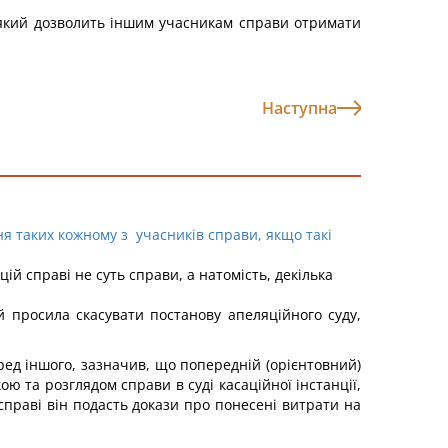
 який дозволить іншим учасникам справи отримати
Наступна
я таких кожному з учасників справи, якщо такі
й справі не суть справи, а натомість, декілька
ій просила скасувати постанову апеляційного суду,
ред іншого, зазначив, що попередній (орієнтовний)
ою та розглядом справи в суді касаційної інстанції,
 справі він подасть докази про понесені витрати на