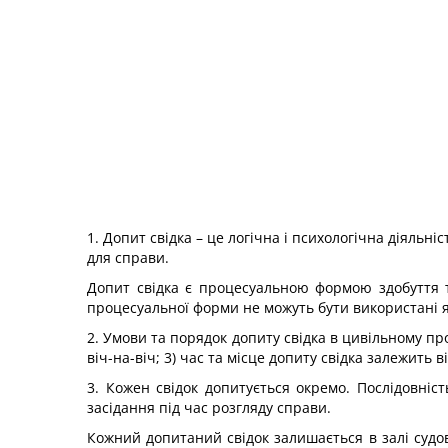
1. Допит свідка – це логічна і психологічна діяльн
для справи.
Допит свідка є процесуальною формою здобуття т
процесуальної форми не можуть бути використані я
2. Умови та порядок допиту свідка в цивільному про
віч-на-віч; 3) час та місце допиту свідка залежить ві
3. Кожен свідок допитується окремо. Послідовніст
засідання під час розгляду справи.
Кожний допитаний свідок залишається в залі судов