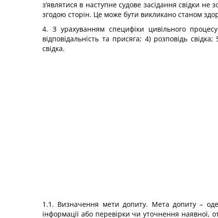
з‘являтися в наступне судове засідання свідки не 
згодою сторін. Це може бути викликано станом зд
4. З урахуванням специфіки цивільного процесу
відповідальність та присяга; 4) розповідь свідка;
свідка.
1.1. Визначення мети допиту. Мета допиту – од
інформації або перевірки чи уточнення наявної, о