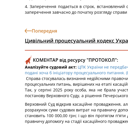
4. Заперечення подається в строк, встановлений
заперечення завчасно до початку розгляду справи п
Попередня
Цивільний процесуальний кодекс Укра
КОМЕНТАР від ресурсу "ПРОТОКОЛ":
Аналізуйте судовий акт:
ЦПК України не передбач
подані хоча б ініціатору процесуального питання. (
Справа стосувалась визнання недійсними правочинів
процесуальних питань, вирішених на етапі касацій
Так, у серпні 2025 року особа, яка не брала учас
постанову Верховного Суду, а рішення Печерського
Верховний Суд відкрив касаційне провадження, але
розрахунок суми судових витрат на правничу допомог
становить 100 000,00 грн; і що він протягом п'яти
правничу допомогу на стадії касаційного провадже