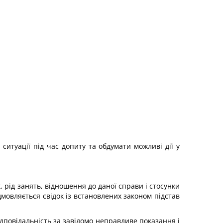
 ситуації під час допиту та обдумати можливі дії у
к, рід занять, відношення до даної справи і стосунки
дмовляється свідок із встановлених законом підстав
дповідальність за завідомо неправдиве показання і