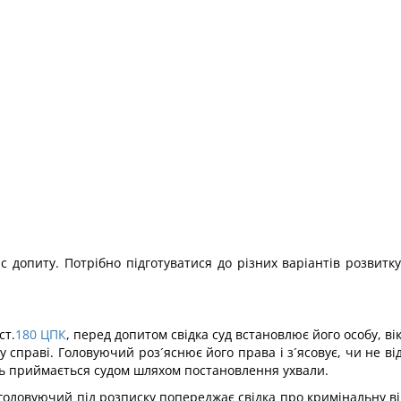
 допиту. Потрібно підготуватися до різних варіантів розвитку
ст.
180
ЦПК
, перед допитом свідка суд встановлює його особу, ві
у справі. Головуючий роз´яснює його права і з´ясовує, чи не ві
нь приймається судом шляхом постановлення ухвали.
головуючий під розписку попереджає свідка про кримінальну ві