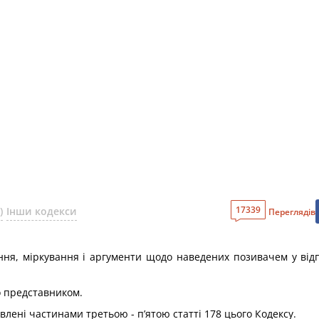
17339
)
Інши кодекси
Переглядів
ння, міркування і аргументи щодо наведених позивачем у відпо
о представником.
лені частинами третьою - п’ятою статті 178 цього Кодексу.