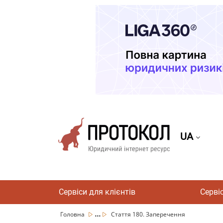
UA
Сервіси для клієнтів
Серві
...
Головна
Стаття 180. Заперечення