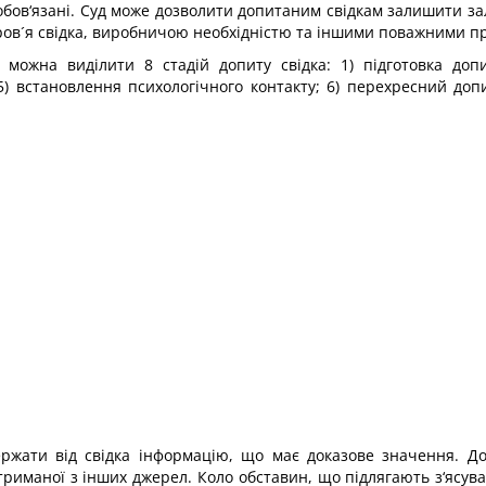
зобов‘язані. Суд може дозволити допитаним свідкам залишити за
оров´я свідка, виробничою необхідністю та іншими поважними 
 можна виділити 8 стадій допиту свідка: 1) підготовка допи
 5) встановлення психологічного контакту; 6) перехресний допи
ержати від свідка інформацію, що має доказове значення. 
триманої з інших джерел. Коло обставин, що підлягають з‘ясу