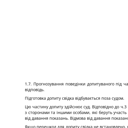
1.7. Прогнозування поведінки допитуваного під час
відповідь.
Підготовка допиту свідка відбувається поза судом.
Цю частину допиту здійснює суд. Відповідно до ч.3 
з сторонами та іншими особами, які беруть участь 
від давання показань. Відмова від давання показа
Якщо перешкод для допиту свідка не встановлено, 