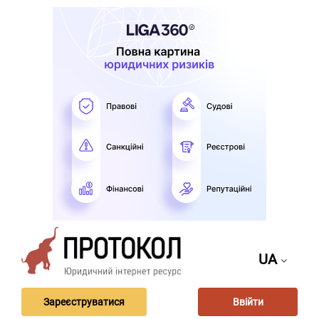
UA
Зареєструватися
Ввійти