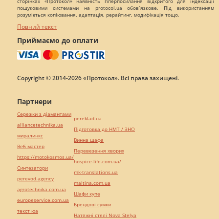
сторінках «Протокол» наявність гіперпосилання відкритого для індексації
пошуковими системами на protocol.ua обов`язкове. Під використанням
розуміється копіювання, адаптація, рерайтинг, модифікація тощо.
Повний текст
Приймаємо до оплати
Copyright © 2014-2026 «Протокол». Всі права захищені.
Партнери
Сережки з діамантами
pereklad.ua
alliancetechnika.ua
Підготовка до НМТ / ЗНО
миралинкс
Винна шафа
Веб мастер
Перевезення хворих
https://motokosmos.ua/
hospice-life.com.ua/
Синтезатори
mk-translations.ua
perevod.agency
maltina.com.ua
agrotechnika.com.ua
Шафи купе
europeservice.com.ua
Брендові сумки
текст юа
Натяжні стелі Nova Stelya