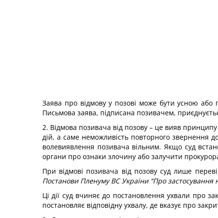
Заява про відмову у позові може бути усною або п
Письмова заява, підписана позивачем, приєднуєтьс
2. Відмова позивача від позову – це вияв принципу
дій, а саме неможливість повторного звернення до
волевиявлення позивача вільним. Якщо суд встан
органи про ознаки злочину або залучити прокурора 
При відмові позивача від позову суд лише переві
Постанови Пленуму ВС України “Про застосування но
Ці дії суд вчиняє до постановлення ухвали про зак
постановляє відповідну ухвалу, де вказує про закр