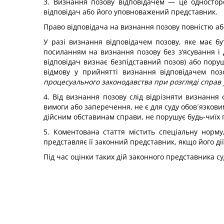
3. Визнання позову відповідачем — це одностор
відповідач або його уповноважений представник.
Право відповідача на визнання позову повністю аб
У разі визнання відповідачем позову, яке має 
посиланням на визнання позову без з‘ясування і
відповідач визнає безпідставний позов) або поруш
відмову у прийнятті визнання відповідачем по
процесуального законодавства при розгляді справ у 
4. Від визнання позову слід відрізняти визнання
вимоги або заперечення, не є для суду обов´язкови
дійсним обставинам справи, не порушує будь-чиїх п
5. Коментована стаття містить спеціальну норму
представляє її законний представник, якщо його дії
Під час оцінки таких дій законного представника су