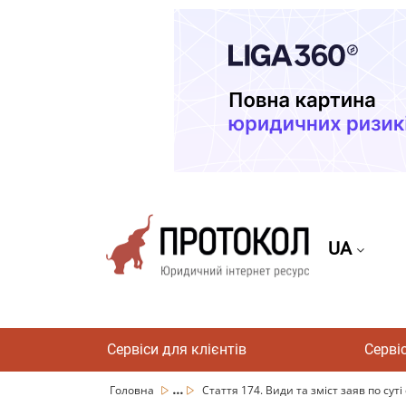
UA
Сервіси для клієнтів
Серві
...
Головна
Стаття 174. Види та зміст заяв по суті