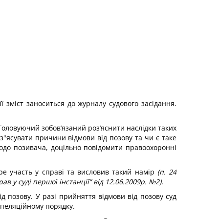
ї зміст заноситься до журналу судового засідання.
 Головуючий зобов’язаний роз’яснити наслідки таких
з"ясувати причини відмови від позову та чи є таке
одо позивача, доцільно повідомити правоохоронні
ре участь у справі та висловив такий намір
(п. 24
у суді першої інстанції” від 12.06.2009р. №2).
ід позову. У разі прийняття відмови від позову суд
апеляційному порядку.