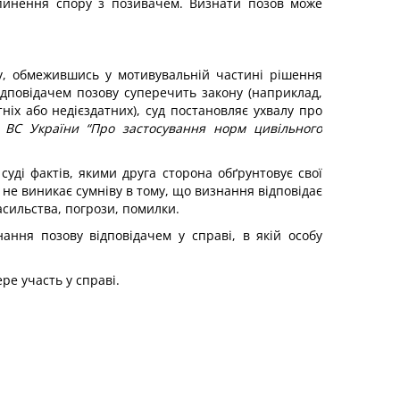
ипинення спору з позивачем. Визнати позов може
у, обмежившись у мотивувальній частині рішення
дповідачем позову суперечить закону (наприклад,
ніх або недієздатних), суд постановляє ухвалу про
 ВС України “Про застосування норм цивільного
уді фактів, якими друга сторона обґрунтовує свої
 не виникає сумніву в тому, що визнання відповідає
асильства, погрози, помилки.
ання позову відповідачем у справі, в якій особу
ре участь у справі.