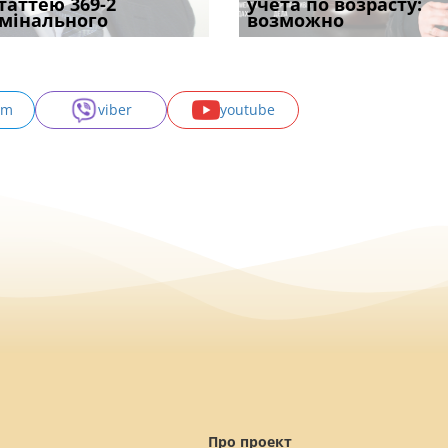
одування шкоди
статтею 369-2
кримінальному
проставляється
відстрочки за іншою
учета по возрасту:
підтвердив, що 
с
мінального
провадженні: я
апостиль: пер
підставою: нов
возможно
може скас
am
viber
youtube
Про проект