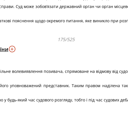
 справи. Суд може зобов’язати державний орган чи орган місцев
аткові пояснення щодо окремого питання, яке виникло при розгл
175/525
їни
вільне волевиявлення позивача, спрямоване на відмову від судо
 його уповноважений представник. Таким правом наділена тако
 у будь-який час судового розгляду, тобто і під час судових деба