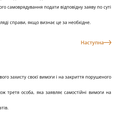
ого самоврядування подати відповідну заяву по суті
яді справи, якщо визнає це за необхідне.
Наступна
вого захисту своєї вимоги і на закриття порушеного
ж третя особа, яка заявляє самостійні вимоги на
тів.