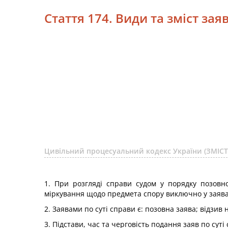
Стаття 174. Види та зміст заяв
Цивільний процесуальний кодекс України (ЗМІСТ
1. При розгляді справи судом у порядку позовн
міркування щодо предмета спору виключно у заява
2. Заявами по суті справи є: позовна заява; відзив 
3. Підстави, час та черговість подання заяв по с