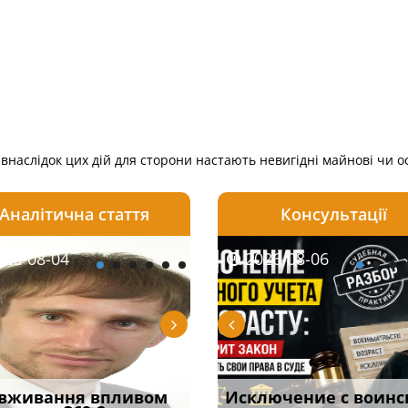
внаслідок цих дій для сторони настають невигідні майнові чи ос
Аналітична стаття
Консультації
08-06
26-08-04
2026-08-05
2026-08-06
2026-08-04
2026-08-06
2026-07-30
уд встановив для
вживання впливом
Особливості захисту у
Документи, на яких не
Переоформлення
Исключение с воинс
Восьмий ААС фак