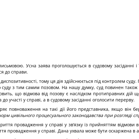
исьмовою. Усна заява проголошується в судовому засіданні і ї
я до справи.
 диспозитивності, тому ця дія здійснюється під контролем суду.
 суду з тим самим позовом. На нашу думку, суд повинен також 
овить, що відмова від позову є наслідком протиправних дій щ
до участі у справі, а в судовому засіданні оголосити перерву.
ряє повноваження на такі дії його представника, якщо він бе
рм цивільного процесуального законодавства при розгляді справ 
риття провадження у справі у зв‘язку із прийняттям відмови в
иття провадження у справі. Дана ухвала може бути оскаржена в 