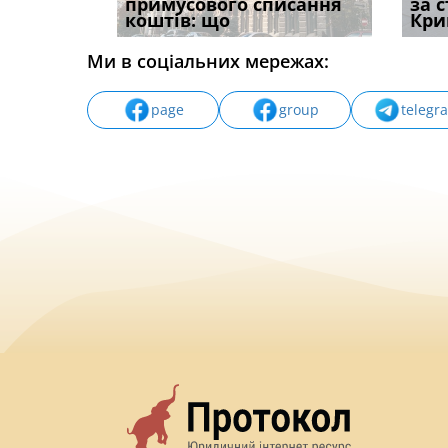
способом
примусового списання
компенсацію за
відшк
за 
вих
коштів: що
незаконні дії
наявні
Кри
Ми в соціальних мережах:
page
group
telegr