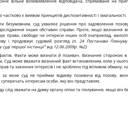
оннє вільне волевиявлення відповідача, спрямоване на пр
о частково є виявом принципів диспозитивності і змагальності.
бути безумовним, суд ухвалює рішення про задоволення позов
 дослідження інших обставин справи. Проте, якщо визнання ві
ує права, свободи чи інтереси інших осіб (наприклад, малоліт
зову і продовжує судовий розгляд
(п. 24 Постанови Пленуму
суді першої інстанції” від 12.06.2009р. №2).
 фактів. Факти може визнати й позивач. Визнання стороною в с
м. Суд може вважати визнаний факт встановленим, коли у нього
рав та законних інтересів і не зроблено під впливом обману, н
, за якою суд не приймає відмову позивача від позову, визн
 суперечать інтересам особи, яку він представляє.
ду слід зважати на думку органу опіки та піклування, якщо він бе