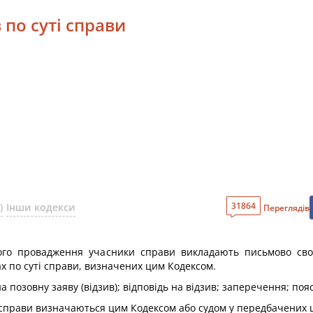
 по суті справи
31864
)
Інши кодекси
Переглядів
ого провадження учасники справи викладають письмово сво
х по суті справи, визначених цим Кодексом.
на позовну заяву (відзив); відповідь на відзив; заперечення; по
уті справи визначаються цим Кодексом або судом у передбачених