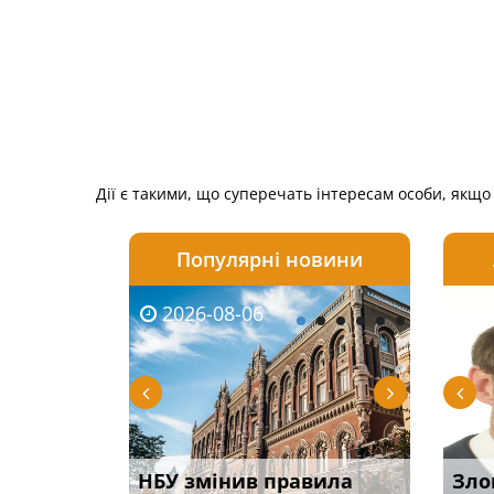
Дії є такими, що суперечать інтересам особи, якщо 
Популярні новини
2026-08-06
2026-08-03
2026-
20
і
НБУ змінив правила
Водії можуть отримати
Якщо с
Зло