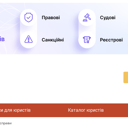
си для юристів
Каталог юристів
 справи