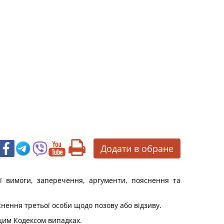
Додати в обране
ї вимоги, заперечення, аргументи, пояснення та
яснення третьої особи щодо позову або відзиву.
 цим Кодексом випадках.