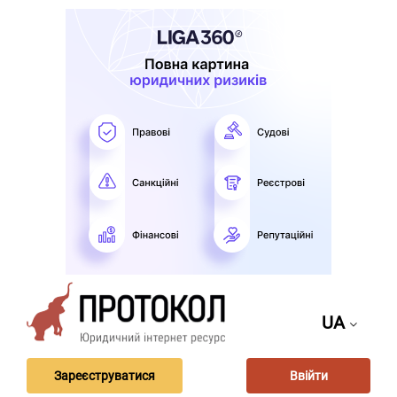
UA
Зареєструватися
Ввійти