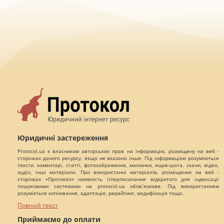
Юридичні застереження
Protocol.ua є власником авторських прав на інформацію, розміщену на веб -
сторінках даного ресурсу, якщо не вказано інше. Під інформацією розуміються
тексти, коментарі, статті, фотозображення, малюнки, ящик-шота, скани, відео,
аудіо, інші матеріали. При використанні матеріалів, розміщених на веб -
сторінках «Протокол» наявність гіперпосилання відкритого для індексації
пошуковими системами на protocol.ua обов`язкове. Під використанням
розуміється копіювання, адаптація, рерайтинг, модифікація тощо.
Повний текст
Приймаємо до оплати