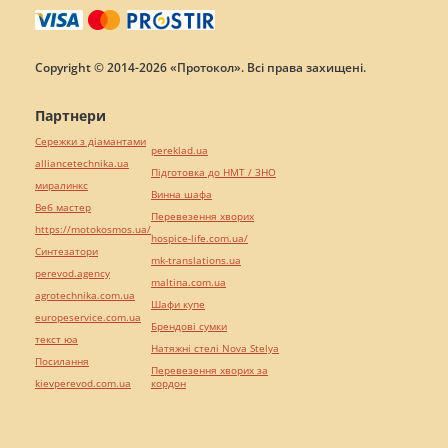
Copyright © 2014-2026 «Протокол». Всі права захищені.
Партнери
Сережки з діамантами
pereklad.ua
alliancetechnika.ua
Підготовка до НМТ / ЗНО
миралинкс
Винна шафа
Веб мастер
Перевезення хворих
https://motokosmos.ua/
hospice-life.com.ua/
Синтезатори
mk-translations.ua
perevod.agency
maltina.com.ua
agrotechnika.com.ua
Шафи купе
europeservice.com.ua
Брендові сумки
текст юа
Натяжні стелі Nova Stelya
Посилання
Перевезення хворих за
kievperevod.com.ua
кордон