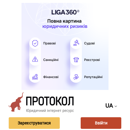
UA
Зареєструватися
Ввійти