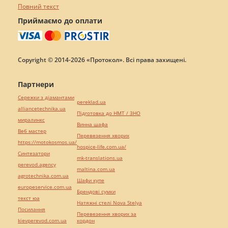
Повний текст
Приймаємо до оплати
Copyright © 2014-2026 «Протокол». Всі права захищені.
Партнери
Сережки з діамантами
pereklad.ua
alliancetechnika.ua
Підготовка до НМТ / ЗНО
миралинкс
Винна шафа
Веб мастер
Перевезення хворих
https://motokosmos.ua/
hospice-life.com.ua/
Синтезатори
mk-translations.ua
perevod.agency
maltina.com.ua
agrotechnika.com.ua
Шафи купе
europeservice.com.ua
Брендові сумки
текст юа
Натяжні стелі Nova Stelya
Посилання
Перевезення хворих за
kievperevod.com.ua
кордон