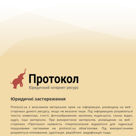
Юридичні застереження
Protocol.ua є власником авторських прав на інформацію, розміщену на веб -
сторінках даного ресурсу, якщо не вказано інше. Під інформацією розуміються
тексти, коментарі, статті, фотозображення, малюнки, ящик-шота, скани, відео,
аудіо, інші матеріали. При використанні матеріалів, розміщених на веб -
сторінках «Протокол» наявність гіперпосилання відкритого для індексації
пошуковими системами на protocol.ua обов`язкове. Під використанням
розуміється копіювання, адаптація, рерайтинг, модифікація тощо.