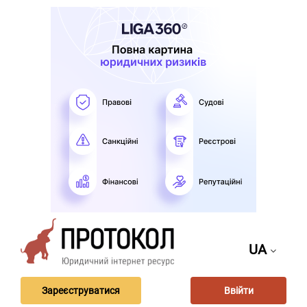
UA
Зареєструватися
Ввійти