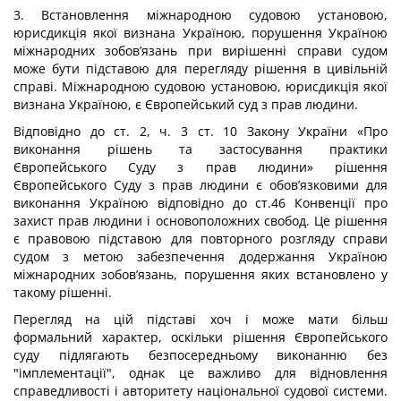
3. Встановлення міжнародною судовою установою,
юрисдикція якої визнана Україною, порушення Україною
міжнародних зобов’язань при вирішенні справи судом
може бути підставою для перегляду рішення в цивільній
справі. Міжнародною судовою установою, юрисдикція якої
визнана Україною, є Європейський суд з прав людини.
Відповідно до ст. 2, ч. 3 ст. 10 Закону України «Про
виконання рішень та застосування практики
Європейського Суду з прав людини» рішення
Європейського Суду з прав людини є обов’язковими для
виконання Україною відповідно до ст.46 Конвенції про
захист прав людини і основоположних свобод. Це рішення
є правовою підставою для повторного розгляду справи
судом з метою забезпечення додержання Україною
міжнародних зобов’язань, порушення яких встановлено у
такому рішенні.
Перегляд на цій підставі хоч і може мати більш
формальний характер, оскільки рішення Європейського
суду підлягають безпосередньому виконанню без
"імплементації", однак це важливо для відновлення
справедливості і авторитету національної судової системи.