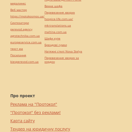
миралинкс
Винна шафа
Веб мастер
Перевезення хворих
https://motokosmos.ua/
hospice-life.com.ua/
Синтезатори
mk-translations.ua
perevod.agency
maltina.com.ua
agrotechnika.com.ua
Шафи купе
europeservice.com.ua
Брендові сумки
текст юа
Натяжні стелі Nova Stelya
Посилання
Перевезення хворих за
kievperevod.com.ua
кордон
Про проект
Реклама на "Протокол"
"Протокол" без реклами!
Карта сайту
Тендер на юридичну послугу