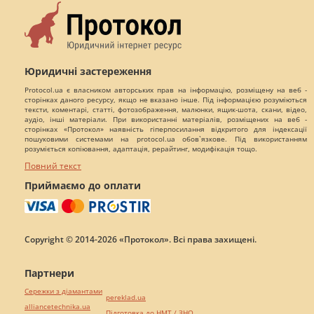
Юридичні застереження
Protocol.ua є власником авторських прав на інформацію, розміщену на веб -
сторінках даного ресурсу, якщо не вказано інше. Під інформацією розуміються
тексти, коментарі, статті, фотозображення, малюнки, ящик-шота, скани, відео,
аудіо, інші матеріали. При використанні матеріалів, розміщених на веб -
сторінках «Протокол» наявність гіперпосилання відкритого для індексації
пошуковими системами на protocol.ua обов`язкове. Під використанням
розуміється копіювання, адаптація, рерайтинг, модифікація тощо.
Повний текст
Приймаємо до оплати
Copyright © 2014-2026 «Протокол». Всі права захищені.
Партнери
Сережки з діамантами
pereklad.ua
alliancetechnika.ua
Підготовка до НМТ / ЗНО