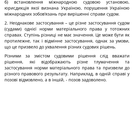
б) встановлення міжнародною судовою установою,
юрисдикція якої визнана Україною, порушення Україною
міжнародних зобов’язань при вирішенні справи судом.
2. Неоднакове застосування – це різне застосування судом
(судами) однієї норми матеріального права у тотожних
справах. Ступінь різниці не має значення. Це може бути як
протилежне, так і відмінне застосування, однак за умови,
що це призвело до ухвалення різних судових рішень.
Різними за змістом судовими рішення слід вважати
рішення, які відображають різне тлумачення та
застосування норми матеріального права та призвели до
різного правового результату. Наприклад, в одній справі у
позові відмовлено, а в іншій, - позов задоволено.