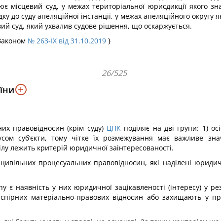
нює місцевий суд, у межах територіальної юрисдикції якого з
у до суду апеляційної інстанції, у межах апеляційного округу
вий суд, який ухвалив судове рішення, що оскаржується.
 Законом
№ 263-IX від 31.10.2019
}
26/525
їни
ьних правовідносин (крім суду)
ЦПК
поділяє на дві групи: 1) осі
усом суб‘єкти, тому чітке їх розмежування має важливе зн
ілу лежить критерій юридичної заінтересованості.
кти цивільних процесуальних правовідносин, які наділені юрид
пу є наявність у них юридичної зацікавленості (інтересу) у ре
и спірних матеріально-правових відносин або захищають у пр