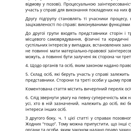
відмову у позові). Процесуальною заінтересованіс
участь у справі для виконання покладених на них ф
Другу підгрупу становлять ті учасники процесу,
зацікавленості по справі: виконуваними функціями
До другої групи входять представники сторін і 
місцевого самоврядування, фізичні та юридичні 
суспільних інтересів у випадках, встановлених зако
не повинні мати матеріально-правової заінтересов
можуть, а повинні бути залучені як сторона чи трет
4. Щодо органів та осіб, яким законом надано право
5. Склад осіб, які беруть участь у справі залежит
представники. Сторони та треті особи у цьому пров
Коментована стаття містить вичерпний перелік осіб,
6. Слід звернути увагу на певну суперечність між н
усі, хто в ній зазначений, належить до осіб, які
інтереси інших осіб.
З другого боку, ч. 1 цієї статті у справах позовн
Жодних “тощо”. Тому можна припустити, що інші суб
органи та особи, яким законом надано право захищат