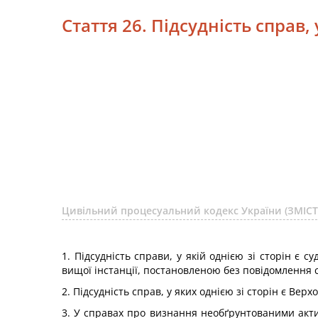
Стаття 26. Підсудність справ, 
Цивільний процесуальний кодекс України (ЗМІСТ
1. Підсудність справи, у якій однією зі сторін є 
вищої інстанції, постановленою без повідомлення с
2. Підсудність справ, у яких однією зі сторін є Ве
3. У справах про визнання необґрунтованими актив