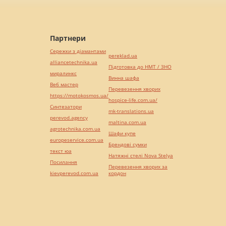
Партнери
Сережки з діамантами
pereklad.ua
alliancetechnika.ua
Підготовка до НМТ / ЗНО
миралинкс
Винна шафа
Веб мастер
Перевезення хворих
https://motokosmos.ua/
hospice-life.com.ua/
Синтезатори
mk-translations.ua
perevod.agency
maltina.com.ua
agrotechnika.com.ua
Шафи купе
europeservice.com.ua
Брендові сумки
текст юа
Натяжні стелі Nova Stelya
Посилання
Перевезення хворих за
kievperevod.com.ua
кордон