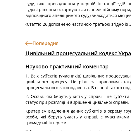
суду, таке провадження у першій інстанції здійс
судові рішення оскаржуються в апеляційному порядк
відповідного апеляційного суду) знаходиться місце
{Статтю 26 доповнено частиною третьою згідно із
Попередня
Цивільний процесуальний кодекс Укра
Науково практичний коментар
1. Всіх суб’єктів (учасників) цивільних процесуал
цивільного процесу. Це різні за правовим стат
процесуального законодавства. В основі такого под
2. Особи, які беруть участь у справі - це суб’є
статус при розгляді й вирішенні цивільної справи.
Критерієм виділення даних суб´єктів в окрему гру
особи, які беруть участь у справі, є учасникам
громадські інтереси.