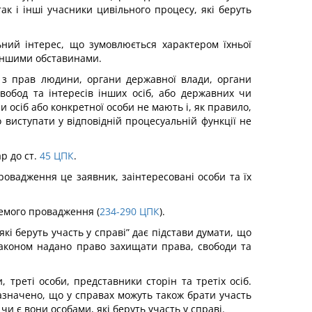
ак і інші учасники цивільного процесу, які беруть
ьний інтерес, що зумовлюється характером їхньої
 іншими обставинами.
и з прав людини, органи державної влади, органи
вобод та інтересів інших осіб, або державних чи
и осіб або конкретної особи не мають і, як правило,
 виступати у відповідній процесуальній функції не
р до ст.
45
ЦПК
.
провадження це заявник, заінтересовані особи та їх
ремого провадження (
234-290
ЦПК
).
які беруть участь у справі” дає підстави думати, що
м законом надано право захищати права, свободи та
, треті особи, представники сторін та третіх осіб.
 зазначено, що у справах можуть також брати участь
и є вони особами, які беруть участь у справі.