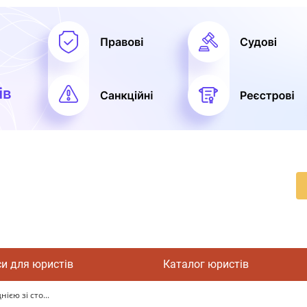
си для юристів
Каталог юристів
ією зі сто...