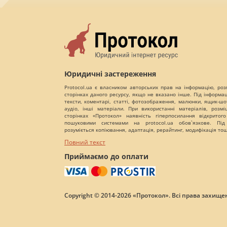
Юридичні застереження
Protocol.ua є власником авторських прав на інформацію, роз
сторінках даного ресурсу, якщо не вказано інше. Під інформа
тексти, коментарі, статті, фотозображення, малюнки, ящик-шот
аудіо, інші матеріали. При використанні матеріалів, розм
сторінках «Протокол» наявність гіперпосилання відкритого
пошуковими системами на protocol.ua обов`язкове. Під
розуміється копіювання, адаптація, рерайтинг, модифікація то
Повний текст
Приймаємо до оплати
Copyright © 2014-2026 «Протокол». Всі права захищен