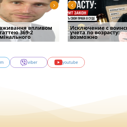
уд встановив для
вживання впливом
Особливості захисту у
Документи, на яких не
Переоформлення
Исключение с воинс
Восьмий ААС фак
одування шкоди
статтею 369-2
кримінальному
проставляється
відстрочки за іншою
учета по возрасту:
підтвердив, що 
с
мінального
провадженні: я
апостиль: пер
підставою: нов
возможно
може скас
am
viber
youtube