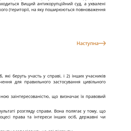
находиться Вищий антикорупційний суд, а ухвалені
 якого (території, на яку поширюються повноваження
Наступна
б, які беруть участь у справі, і 2) інших учасників
ачення для правильного застосування цивільного
ичною заінтересованістю, що визначає їх правовий
зультаті розгляду справи. Вона полягає у тому, що
оцесі права та інтереси інших осіб, державні чи