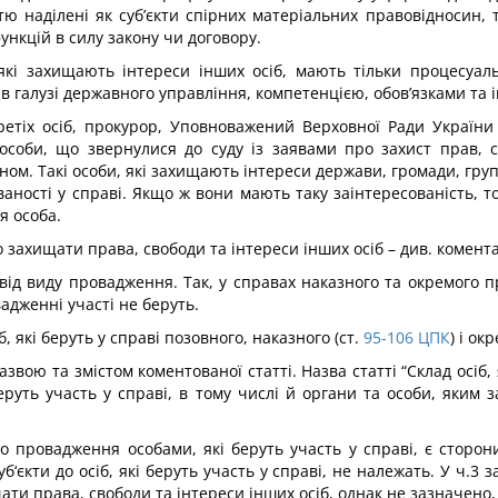
тю наділені як суб’єкти спірних матеріальних правовідносин, т
ункцій в силу закону чи договору.
 які захищають інтереси інших осіб, мають тільки процесуал
 в галузі державного управління, компетенцією, обов’язками та
третіх осіб, прокурор, Уповноважений Верховної Ради Україн
особи, що звернулися до суду із заявами про захист прав, с
ном. Такі особи, які захищають інтереси держави, громади, груп
аності у справі. Якщо ж вони мають таку заінтересованість, то
я особа.
 захищати права, свободи та інтереси інших осіб – див. комента
ь від виду провадження. Так, у справах наказного та окремого 
адженні участі не беруть.
 які беруть у справі позовного, наказного (ст.
95-106
ЦПК
) і ок
азвою та змістом коментованої статті. Назва статті “Склад осіб, 
 беруть участь у справі, в тому числі й органи та особи, яки
ого провадження особами, які беруть участь у справі, є сторони
‘єкти до осіб, які беруть участь у справі, не належать. У ч.3
и права, свободи та інтереси інших осіб, однак не зазначено, ч