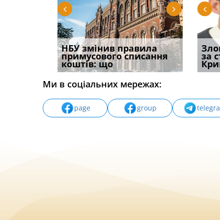
і
НБУ змінив правила
Водії можуть отримати
Якщо с
Зло
способом
примусового списання
компенсацію за
відшк
за 
вих
коштів: що
незаконні дії
наявні
Кри
Ми в соціальних мережах:
page
group
telegr