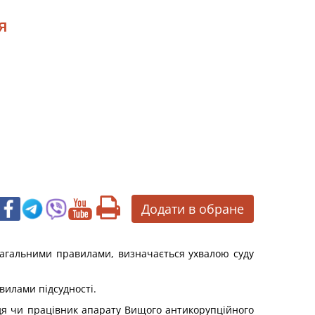
я
Додати в обране
за загальними правилами, визначається ухвалою суду
авилами підсудності.
уддя чи працівник апарату Вищого антикорупційного