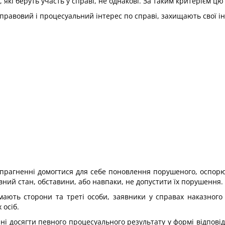
, які беруть участь у справі, не однакові. За таким критерієм цю
равовий і процесуальний інтерес по справі, захищають свої ін
 прагненні домогтися для себе поновлення порушеного, оспорю
вний стан, обставини, або навпаки, не допустити їх порушення.
 мають сторони та треті особи, заявники у справах наказного
 осіб.
ні досягти певного процесуального результату у формі відповід