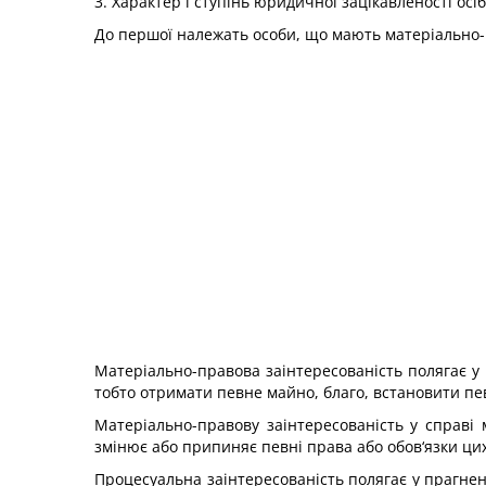
3. Характер і ступінь юридичної зацікавленості осіб
До першої належать особи, що мають матеріально-п
Матеріально-правова заінтересованість полягає у
тобто отримати певне майно, благо, встановити пе
Матеріально-правову заінтересованість у справі
змінює або припиняє певні права або обов‘язки цих
Процесуальна заінтересованість полягає у прагнен