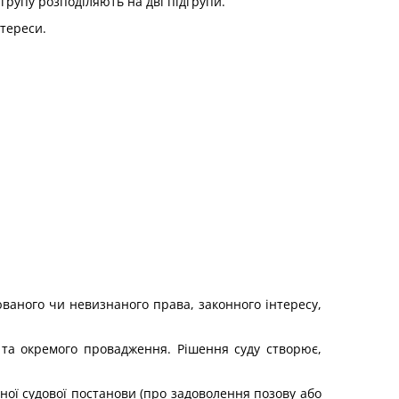
 групу розподіляють на дві підгрупи.
тереси.
ваного чи невизнаного права, законного інтересу,
 та окремого провадження. Рішення суду створює,
ної судової постанови (про задоволення позову або