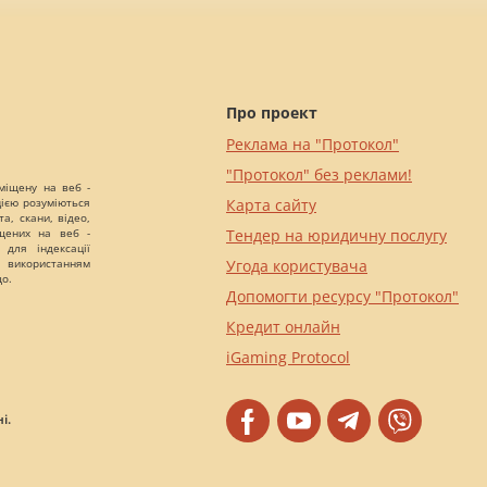
Про проект
Реклама на "Протокол"
"Протокол" без реклами!
міщену на веб -
цією розуміються
Карта сайту
а, скани, відео,
іщених на веб -
Тендер на юридичну послугу
 для індексації
 використанням
Угода користувача
що.
Допомогти ресурсу "Протокол"
Кредит онлайн
iGaming Protocol
і.