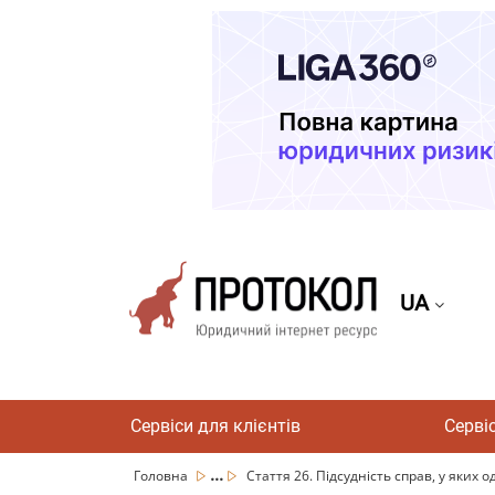
UA
Сервіси для клієнтів
Серві
...
Головна
Стаття 26. Підсудність справ, у яких одн