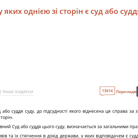
у яких однією зі сторін є суд або судд
13614
)
Інши кодекси
Переглядів
суд або суддя суду, до підсудності якого віднесена ця справа 
торін.
рховний Суд або суддя цього суду, визначається за загальними пр
ів та їх стягнення в дохід держави, у яких відповідачем є с