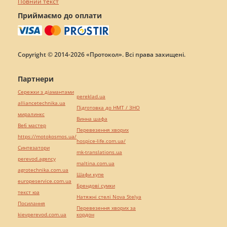
Повний текст
Приймаємо до оплати
Copyright © 2014-2026 «Протокол». Всі права захищені.
Партнери
Сережки з діамантами
pereklad.ua
alliancetechnika.ua
Підготовка до НМТ / ЗНО
миралинкс
Винна шафа
Веб мастер
Перевезення хворих
https://motokosmos.ua/
hospice-life.com.ua/
Синтезатори
mk-translations.ua
perevod.agency
maltina.com.ua
agrotechnika.com.ua
Шафи купе
europeservice.com.ua
Брендові сумки
текст юа
Натяжні стелі Nova Stelya
Посилання
Перевезення хворих за
kievperevod.com.ua
кордон