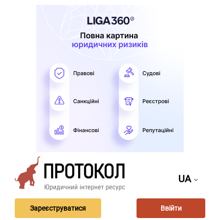
UA
Зареєструватися
Ввійти