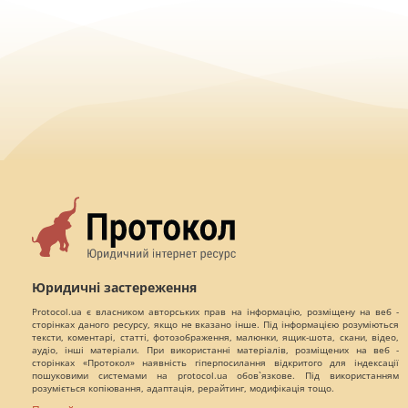
Юридичні застереження
Protocol.ua є власником авторських прав на інформацію, розміщену на веб -
сторінках даного ресурсу, якщо не вказано інше. Під інформацією розуміються
тексти, коментарі, статті, фотозображення, малюнки, ящик-шота, скани, відео,
аудіо, інші матеріали. При використанні матеріалів, розміщених на веб -
сторінках «Протокол» наявність гіперпосилання відкритого для індексації
пошуковими системами на protocol.ua обов`язкове. Під використанням
розуміється копіювання, адаптація, рерайтинг, модифікація тощо.