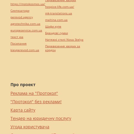
Перевезення хворих
https://motokosmos.ua/
hospice-life.com.ua/
Синтезатори
mk-translations.ua
perevod.agency
maltina.com.ua
agrotechnika.com.ua
Шафи купе
europeservice.com.ua
Брендові сумки
текст юа
Натяжні стелі Nova Stelya
Посилання
Перевезення хворих за
kievperevod.com.ua
кордон
Про проект
Реклама на "Протокол"
"Протокол" без реклами!
Карта сайту
Тендер на юридичну послугу
Угода користувача