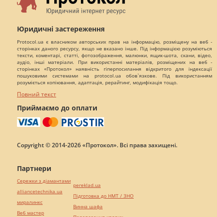
Юридичні застереження
Protocol.ua є власником авторських прав на інформацію, розміщену на веб -
сторінках даного ресурсу, якщо не вказано інше. Під інформацією розуміються
тексти, коментарі, статті, фотозображення, малюнки, ящик-шота, скани, відео,
аудіо, інші матеріали. При використанні матеріалів, розміщених на веб -
сторінках «Протокол» наявність гіперпосилання відкритого для індексації
пошуковими системами на protocol.ua обов`язкове. Під використанням
розуміється копіювання, адаптація, рерайтинг, модифікація тощо.
Повний текст
Приймаємо до оплати
Copyright © 2014-2026 «Протокол». Всі права захищені.
Партнери
Сережки з діамантами
pereklad.ua
alliancetechnika.ua
Підготовка до НМТ / ЗНО
миралинкс
Винна шафа
Веб мастер