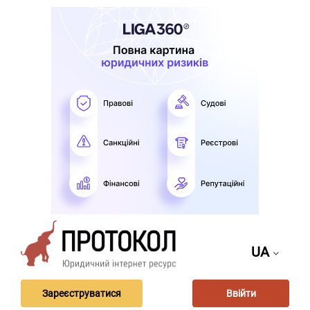
UA
Зареєструватися
Ввійти