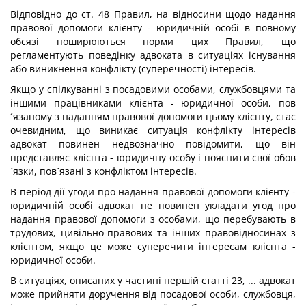
Відповідно до ст. 48 Правил, на відносини щодо надання
правової допомоги клієнту - юридичній особі в повному
обсязі поширюються норми цих Правил, що
регламентують поведінку адвоката в ситуаціях існування
або виникнення конфлікту (суперечності) інтересів.
Якщо у спілкуванні з посадовими особами, службовцями та
іншими працівниками клієнта - юридичної особи, пов
´язаному з наданням правової допомоги цьому клієнту, стає
очевидним, що виникає ситуація конфлікту інтересів
адвокат повинен недвозначно повідомити, що він
представляє клієнта - юридичну особу і пояснити свої обов
´язки, пов´язані з конфліктом інтересів.
В період дії угоди про надання правової допомоги клієнту -
юридичній особі адвокат не повинен укладати угод про
надання правової допомоги з особами, що перебувають в
трудових, цивільно-правових та інших правовідносинах з
клієнтом, якщо це може суперечити інтересам клієнта -
юридичної особи.
В ситуаціях, описаних у частині першій статті 23, ... адвокат
може прийняти доручення від посадової особи, службовця,