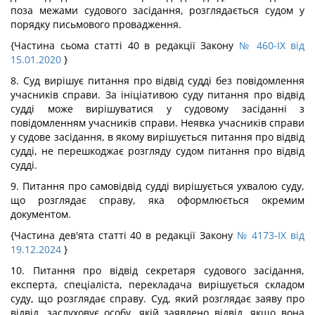
поза межами судового засідання, розглядається судом у
порядку письмового провадження.
{Частина сьома статті 40 в редакції Закону
№ 460-IX від
15.01.2020
}
8. Суд вирішує питання про відвід судді без повідомлення
учасників справи. За ініціативою суду питання про відвід
судді може вирішуватися у судовому засіданні з
повідомленням учасників справи. Неявка учасників справи
у судове засідання, в якому вирішується питання про відвід
судді, не перешкоджає розгляду судом питання про відвід
судді.
9. Питання про самовідвід судді вирішується ухвалою суду,
що розглядає справу, яка оформлюється окремим
документом.
{Частина дев'ята статті 40 в редакції Закону
№ 4173-IX від
19.12.2024
}
10. Питання про відвід секретаря судового засідання,
експерта, спеціаліста, перекладача вирішується складом
суду, що розглядає справу. Суд, який розглядає заяву про
відвід, заслуховує особу, якій заявлено відвід, якщо вона