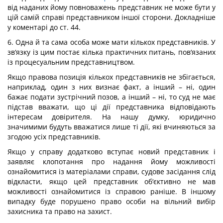
від наданих йому повноважень представник не може бути у
цій самій справі представником іншої сторони. Докладніше
у коментарі до ст. 44.
6. Одна й та сама особа може мати кількох представників. У
зв‘язку із цим постає кілька практичних питань, пов‘язаних
із процесуальним представництвом.
Якщо правова позиція кількох представників не збігається,
наприклад, один з них визнає факт, а інший – ні, один
бажає подати зустрічний позов, а інший – ні, то суд не має
підстав вважати, що ці дії представника відповідають
інтересам довірителя. На нашу думку, юридично
значимими будуть вважатися лише ті дії, які вчиняються за
згодою усіх представників.
Якщо у справу додатково вступає новий представник і
заявляє клопотання про надання йому можливості
ознайомитися із матеріалами справи, судове засідання слід
відкласти, якщо цей представник об‘єктивно не мав
можливості ознайомитися із справою раніше. В іншому
випадку буде порушено право особи на вільний вибір
захисника та право на захист.