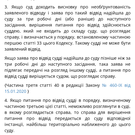
3. Якщо суд доходить висновку про необґрунтованість
заявленого відводу і заява про такий відвід надійшла до
суду за три робочі дні (або раніше) до наступного
засідання, вирішення питання про відвід здійснюється
суддею, який не входить до складу суду, що розглядає
справу, і визначається у порядку, встановленому частиною
першою статті 33 цього Кодексу. Такому судді не може бути
заявлений відвід.
Якщо заява про відвід судді надійшла до суду пізніше ніж за
три робочі дні до наступного засідання, така заява не
підлягає передачі на розгляд іншому судді, а питання про
відвід судді вирішується судом, що розглядає справу.
{Частина третя статті 40 в редакції Закону
№ 460-IX від
15.01.2020
}
4. Якщо питання про відвід судді в порядку, визначеному
частиною третьою цієї статті, неможливо розглянути в суді,
в якому розглядається справа, то справа для вирішення
питання про відвід передається до суду відповідної
інстанції, найбільш територіально наближеного до цього
суду.