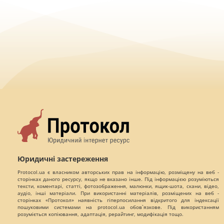
Юридичні застереження
Protocol.ua є власником авторських прав на інформацію, розміщену на веб -
сторінках даного ресурсу, якщо не вказано інше. Під інформацією розуміються
тексти, коментарі, статті, фотозображення, малюнки, ящик-шота, скани, відео,
аудіо, інші матеріали. При використанні матеріалів, розміщених на веб -
сторінках «Протокол» наявність гіперпосилання відкритого для індексації
пошуковими системами на protocol.ua обов`язкове. Під використанням
розуміється копіювання, адаптація, рерайтинг, модифікація тощо.