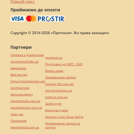
Повний текст
Приймаємо до оплати
Copyright © 2014-2026 «Протокол». Всі права захищені.
Партнери
Сережки з діамантами
pereklad.ua
alliancetechnika.ua
Підготовка до НМТ / ЗНО
миралинкс
Винна шафа
Веб мастер
Перевезення хворих
https://motokosmos.ua/
hospice-life.com.ua/
Синтезатори
mk-translations.ua
perevod.agency
maltina.com.ua
agrotechnika.com.ua
Шафи купе
europeservice.com.ua
Брендові сумки
текст юа
Натяжні стелі Nova Stelya
Посилання
Перевезення хворих за
kievperevod.com.ua
кордон