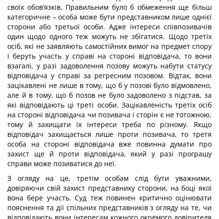
своїх обов‘язків. Правильним було б обмеження ще більш
категоричне – особа може бути представником лише однієї
сторони або третьої особи. Адже інтереси співпозивачів
один щодо одного теж можуть не збігатися. Щодо третіх
осіб, які не заявляють самостійних вимог на предмет спору
і беруть участь у справі на стороні відповідача, то вони
взагалі, у разі задоволення позову можуть набути статусу
відповідача у справі за регресним позовом. Відтак, вони
зацікавлені не лише в тому, що б у позові було відмовлено,
але й в тому, що б позов не було задоволено з підстав, за
які відповідають ці треті особи. Зацікавленість третіх осіб
на стороні відповідача чи позивача і сторін є не тотожною,
тому й захищати їх інтереси треба по різному. Якщо
відповідач захищається лише проти позивача, то третя
особа на стороні відповідача вже повинна думати про
захист ще й проти відповідача, який у разі програшу
справи може позиватися до неї.
З огляду на це, третім особам слід бути уважними,
довіряючи свій захист представнику сторони, на боці якої
вона бере участь. Суд теж повинен критично оцінювати
пояснення та дії спільних представників з огляду на те, чи
відповідають вони інтересам кожного окремого довірителя