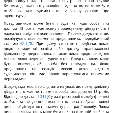
державному нотаріаті, органах внутрішніх справ, служби
безпеки, державного управління. Адвокатом не може бути
особа, яка має судимість. (ст. 2 Закону України “Про
адвокатуру”)
Представником може бути і будь-яка інша особа, яка
досягла 18 років, має повну процесуальну дієздатність і
належно посвідчені повноваження. Перелік документів, що
посвідчують повноваження представника, передбачений
статтею
42
ЦПК
. При цьому закон не передбачає вимог
щодо юридичної освіти або досвіду правозахисної
діяльності у представника, а також вимог щодо володіння
мовою, якою ведеться судочинство. Представником може
бути іноземець або особа без громадянства. Якщо
представник не володіє мовою, якою ведеться
судочинство, він має право користуватися послугами
перекладача.
Щодо дієздатності, то слід мати на увазі, що повну цивільну
дієздатність має не тільки та особа, яка досягла 18 років.
Відповідно до статті
34
ЦК
у разі реєстрації шлюбу фізичної
особи, яка не досягла повноліття, вона набуває повної
цивільної дієздатності з моменту реєстрації шлюбу. Повна
цивільна дієздатність може бути надана фізичній особі, яка