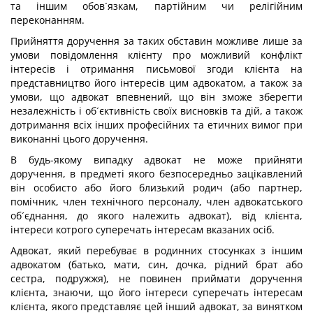
та іншим обов´язкам, партійним чи релігійним
переконанням.
Прийняття доручення за таких обставин можливе лише за
умови повідомлення клієнту про можливий конфлікт
інтересів і отримання письмової згоди клієнта на
представництво його інтересів цим адвокатом, а також за
умови, що адвокат впевнений, що він зможе зберегти
незалежність і об´єктивність своїх висновків та дій, а також
дотримання всіх інших професійних та етичних вимог при
виконанні цього доручення.
В будь-якому випадку адвокат не може прийняти
доручення, в предметі якого безпосередньо зацікавлений
він особисто або його близький родич (або партнер,
помічник, член технічного персоналу, член адвокатського
об´єднання, до якого належить адвокат), від клієнта,
інтереси котрого суперечать інтересам вказаних осіб.
Адвокат, який перебуває в родинних стосунках з іншим
адвокатом (батько, мати, син, дочка, рідний брат або
сестра, подружжя), не повинен приймати доручення
клієнта, знаючи, що його інтереси суперечать інтересам
клієнта, якого представляє цей інший адвокат, за винятком