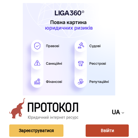
UA
Зареєструватися
Ввійти