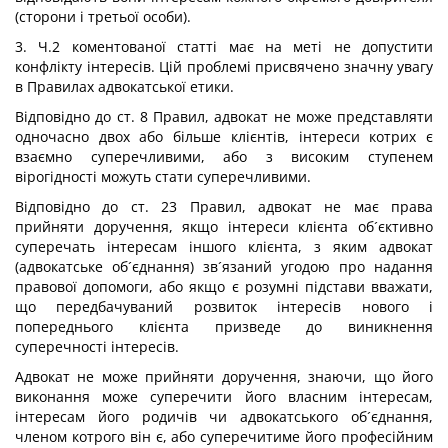
(сторони і третьої особи).
3. Ч.2 коментованої статті має на меті не допустити
конфлікту інтересів. Цій проблемі присвячено значну увагу
в Правилах адвокатської етики.
Відповідно до ст. 8 Правил, адвокат не може представляти
одночасно двох або більше клієнтів, інтереси котрих є
взаємно суперечливими, або з високим ступенем
вірогідності можуть стати суперечливими.
Відповідно до ст. 23 Правил, адвокат не має права
прийняти доручення, якщо інтереси клієнта об´єктивно
суперечать інтересам іншого клієнта, з яким адвокат
(адвокатське об´єднання) зв´язаний угодою про надання
правової допомоги, або якщо є розумні підстави вважати,
що передбачуваний розвиток інтересів нового і
попереднього клієнта призведе до виникнення
суперечності інтересів.
Адвокат не може прийняти доручення, знаючи, що його
виконання може суперечити його власним інтересам,
інтересам його родичів чи адвокатського об´єднання,
членом котрого він є, або суперечитиме його професійним