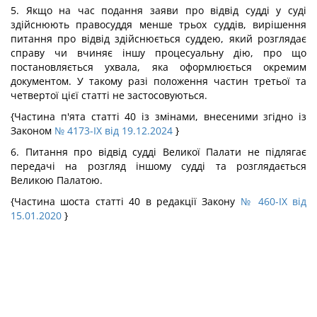
5. Якщо на час подання заяви про відвід судді у суді
здійснюють правосуддя менше трьох суддів, вирішення
питання про відвід здійснюється суддею, який розглядає
справу чи вчиняє іншу процесуальну дію, про що
постановляється ухвала, яка оформлюється окремим
документом. У такому разі положення частин третьої та
четвертої цієї статті не застосовуються.
{Частина п'ята статті 40 із змінами, внесеними згідно із
Законом
№ 4173-IX від 19.12.2024
}
6. Питання про відвід судді Великої Палати не підлягає
передачі на розгляд іншому судді та розглядається
Великою Палатою.
{Частина шоста статті 40 в редакції Закону
№ 460-IX від
15.01.2020
}