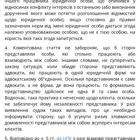
іншого працівника юридичної особи, що опинився у
відносинах конфлікту інтересів з останньою (або виконання
доручення якого може потягти розголошення відомостей
щодо юридичної особи), якщо стосовно до правил
зазначених норм від імені юридичної особи дається згода
належно уповноваженою особою, що не є тією особою, на
користь якої така згода запитується.
4. Коментована стаття не забороняє, що б сторін
представляли особи, які спільно працюють або
взаємодіють між собою. Іншими словами, не суперечить
закону ситуація, коли обидві сторони представляють
адвокати, які працюють в одній юридичній фірмі чи
адвокатському об"єднанні. Оскільки представником є саме
адвокати, а не фірма, де вони працюють, то формально,
представництво здійснює не одна й та сама особа.
Водночас, така практика є нечесною щодо клієнта, оскільки
не забезпечує йому незалежності представника. У разі
виявлення судом таких випадків, про це необхідно
інформувати сторону, що б усунути ризик зловмисної
домовленості представників між собою всупереч інтересам
клієнтів.
5. Відповідно до ч. 5 ст.
44
ЦПК
у разі відмови представника