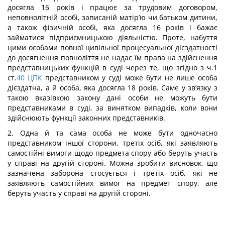
досягла 16 років і працює за трудовим договором,
неповнолітній особі, записаній матір’ю чи батьком дитини,
а також фізичній особі, яка досягла 16 років і бажає
займатися підприємницькою діяльністю. Проте, набуття
цими особами повної цивільної процесуальної дієздатності
до досягнення повноліття не надає їм права на здійснення
представницьких функцій в суді через те, що згідно з ч.1
ст.
40
ЦПК
представником у суді може бути не лише особа
дієздатна, а й особа, яка досягла 18 років. Саме у зв’язку з
такою вказівкою закону дані особи не можуть бути
представниками в суді, за винятком випадків, коли вони
здійснюють функції законних представників.
2. Одна й та сама особа не може бути одночасно
представником іншої сторони, третіх осіб, які заявляють
самостійні вимоги щодо предмета спору або беруть участь
у справі на другій стороні. Можна зробити висновок, що
зазначена заборона стосується і третіх осіб, які не
заявляють самостійних вимог на предмет спору, але
беруть участь у справі на другій стороні.