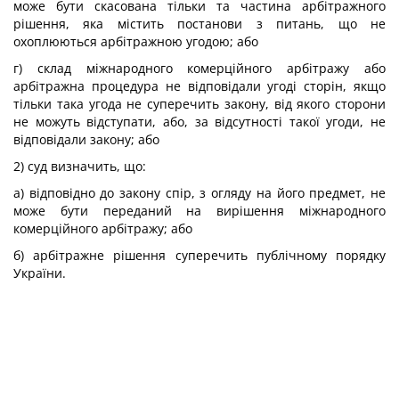
може бути скасована тільки та частина арбітражного
рішення, яка містить постанови з питань, що не
охоплюються арбітражною угодою; або
г) склад міжнародного комерційного арбітражу або
арбітражна процедура не відповідали угоді сторін, якщо
тільки така угода не суперечить закону, від якого сторони
не можуть відступати, або, за відсутності такої угоди, не
відповідали закону; або
2) суд визначить, що:
а) відповідно до закону спір, з огляду на його предмет, не
може бути переданий на вирішення міжнародного
комерційного арбітражу; або
б) арбітражне рішення суперечить публічному порядку
України.