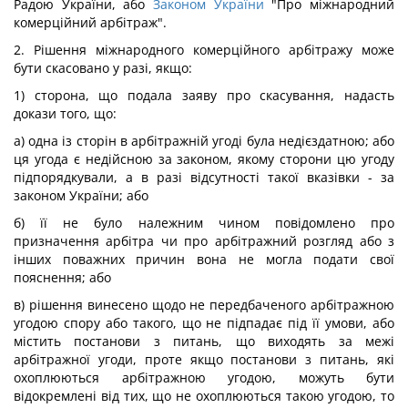
Радою України, або
Законом України
"Про міжнародний
комерційний арбітраж".
2. Рішення міжнародного комерційного арбітражу може
бути скасовано у разі, якщо:
1) сторона, що подала заяву про скасування, надасть
докази того, що:
а) одна із сторін в арбітражній угоді була недієздатною; або
ця угода є недійсною за законом, якому сторони цю угоду
підпорядкували, а в разі відсутності такої вказівки - за
законом України; або
б) її не було належним чином повідомлено про
призначення арбітра чи про арбітражний розгляд або з
інших поважних причин вона не могла подати свої
пояснення; або
в) рішення винесено щодо не передбаченого арбітражною
угодою спору або такого, що не підпадає під її умови, або
містить постанови з питань, що виходять за межі
арбітражної угоди, проте якщо постанови з питань, які
охоплюються арбітражною угодою, можуть бути
відокремлені від тих, що не охоплюються такою угодою, то