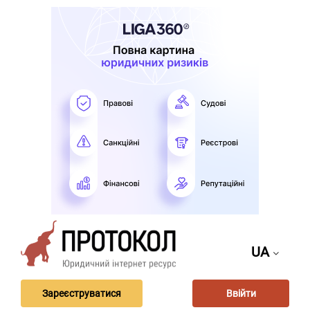
UA
Зареєструватися
Ввійти