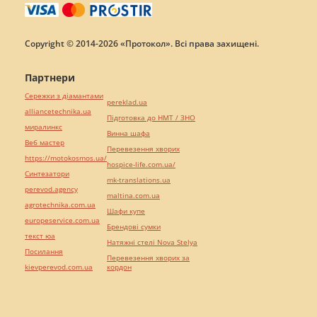
Copyright © 2014-2026 «Протокол». Всі права захищені.
Партнери
Сережки з діамантами
pereklad.ua
alliancetechnika.ua
Підготовка до НМТ / ЗНО
миралинкс
Винна шафа
Веб мастер
Перевезення хворих
https://motokosmos.ua/
hospice-life.com.ua/
Синтезатори
mk-translations.ua
perevod.agency
maltina.com.ua
agrotechnika.com.ua
Шафи купе
europeservice.com.ua
Брендові сумки
текст юа
Натяжні стелі Nova Stelya
Посилання
Перевезення хворих за
kievperevod.com.ua
кордон