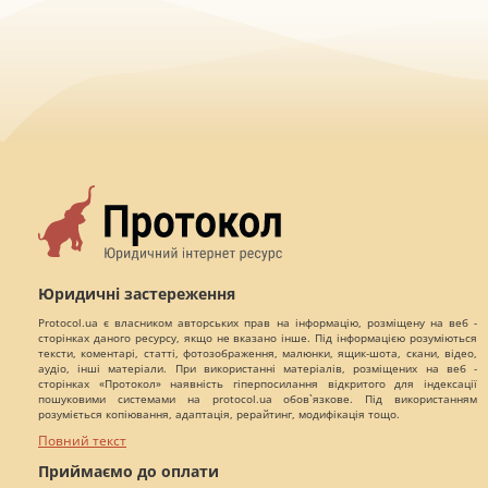
Юридичні застереження
Protocol.ua є власником авторських прав на інформацію, розміщену на веб -
сторінках даного ресурсу, якщо не вказано інше. Під інформацією розуміються
тексти, коментарі, статті, фотозображення, малюнки, ящик-шота, скани, відео,
аудіо, інші матеріали. При використанні матеріалів, розміщених на веб -
сторінках «Протокол» наявність гіперпосилання відкритого для індексації
пошуковими системами на protocol.ua обов`язкове. Під використанням
розуміється копіювання, адаптація, рерайтинг, модифікація тощо.
Повний текст
Приймаємо до оплати