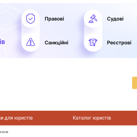
си для юристів
Каталог юристів
язків