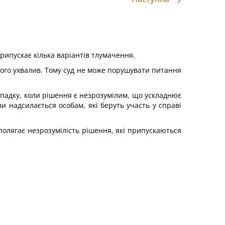
рипускає кілька варіантів тлумачення.
його ухвалив. Тому суд не може порушувати питання
ипадку, коли рішення є незрозумілим, що ускладнює
яви надсилається особам, які беруть участь у справі
полягає незрозумілість рішення, які припускаються