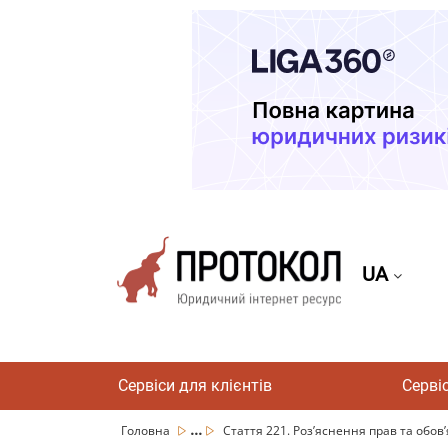
UA
Сервіси для клієнтів
Серві
...
Головна
Стаття 221. Роз’яснення прав та обов’