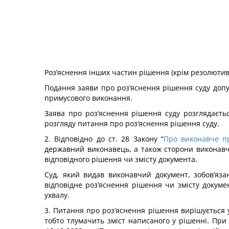
Роз’яснення інших частин рішення (крім резолютивн
Подання заяви про роз’яснення рішення суду допу
примусового виконання.
Заява про роз’яснення рішення суду розглядаєтьс
розгляду питання про роз’яснення рішення суду.
2. Відповідно до ст. 28 Закону “
Про виконавче п
державний виконавець, а також сторони виконавч
відповідного рішення чи змісту документа.
Суд, який видав виконавчий документ, зобов’яза
відповідне роз’яснення рішення чи змісту докуме
ухвалу.
3. Питання про роз’яснення рішення вирішується у
тобто тлумачить зміст написаного у рішенні. При