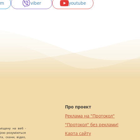
am
viber
youtube
Про проект
Реклама на "Протокол"
"Протокол" без реклами!
міщену на веб -
цією розуміються
Карта сайту
а, скани, відео,