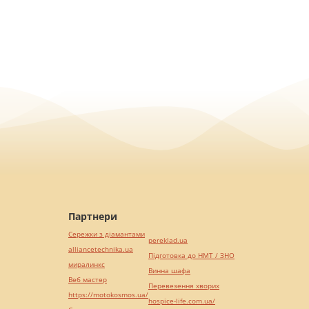
Партнери
Сережки з діамантами
pereklad.ua
alliancetechnika.ua
Підготовка до НМТ / ЗНО
миралинкс
Винна шафа
Веб мастер
Перевезення хворих
https://motokosmos.ua/
hospice-life.com.ua/