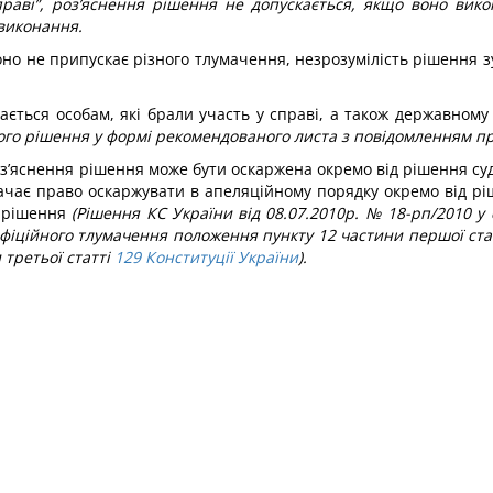
праві”, роз’яснення рішення не допускається, якщо воно вик
виконання.
оно не припускає різного тлумачення, незрозумілість рішення
лається особам, які брали участь у справі, а також державном
ого рішення у формі рекомендованого листа з повідомленням п
з’яснення рішення може бути оскаржена окремо від рішення су
чає право оскаржувати в апеляційному порядку окремо від ріш
і рішення
(Рішення КС України від 08.07.2010р. № 18-рп/2010 
іційного тлумачення положення пункту 12 частини першої ста
 третьої статті
129
Конституції України
).