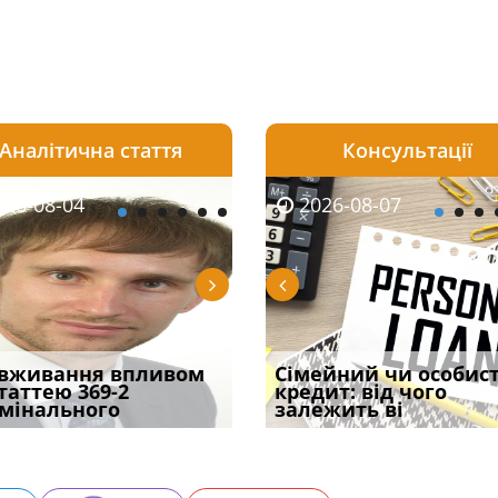
Аналітична стаття
Консультації
08-06
26-08-04
2026-08-05
2026-08-06
2026-08-04
2026-08-07
2026-07-30
уд встановив для
вживання впливом
Чи потрібна ФОП
Документи, на яких не
Переоформлення
Сімейний чи особис
Восьмий ААС фак
одування шкоди
статтею 369-2
печатка у 2026 році:
проставляється
відстрочки за іншою
кредит: від чого
підтвердив, що 
с
мінального
правила засто
апостиль: пер
підставою: нов
залежить ві
може скас