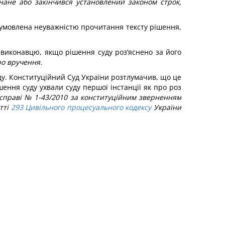
онане або закінчився установлений законом строк,
 зумовлена неуважністю прочитання тексту рішення,
у виконавцю, якщо рішення суду роз’яснено за його
ро вручення.
ду. Конституційний Суд України розтлумачив, що це
ення суду ухвали суду першої інстанції як про роз
у справі № 1-43/2010 за конституційним зверненням
тті
293
Цивільного процесуального кодексу
України