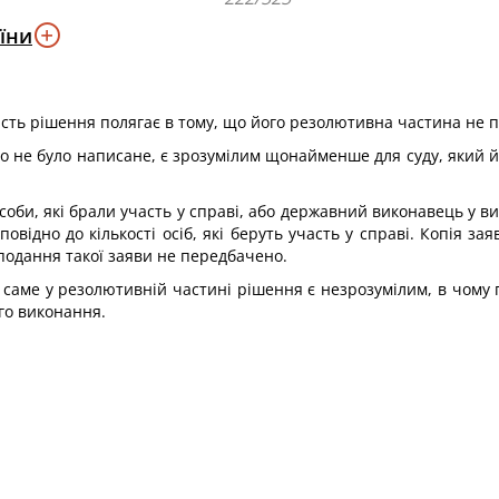
їни
ість рішення полягає в тому, що його резолютивна частина не п
но не було написане, є зрозумілим щонайменше для суду, який 
соби, які брали участь у справі, або державний виконавець у в
повідно до кількості осіб, які беруть участь у справі. Копія за
 подання такої заяви не передбачено.
 саме у резолютивній частині рішення є незрозумілим, в чому 
го виконання.