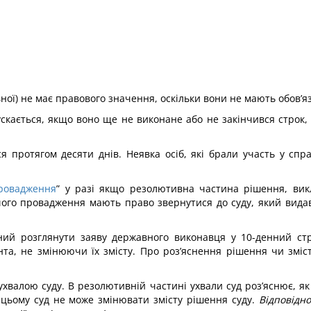
ої) не має правового значення, оскільки вони не мають обов’яз
скається, якщо воно ще не виконане або не закінчився строк,
я протягом десяти днів. Неявка осіб, які брали участь у спр
ровадження
” у разі якщо резолютивна частина рішення, вик
ого провадження мають право звернутися до суду, який видав
ний розглянути заяву державного виконавця у 10-денний стр
нта, не змінюючи їх змісту. Про роз’яснення рішення чи зміс
хвалою суду. В резолютивній частині ухвали суд роз’яснює, я
 цьому суд не може змінювати змісту рішення суду.
Відповідн