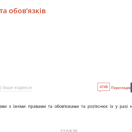
та обов’язків
4748
)
Інши кодекси
Переглядів
ави з їхніми правами та обов’язками та роз’яснює їх у разі 
222/525