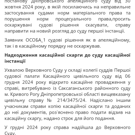
постанову Дніпровського апеляційного суду від 30
жовтня 2024 року, в якій посилаючись на неправильне
застосування судами норм матеріального права та
порушення норм процесуального права,просить
оскаржувані судові рішення скасувати, справу
направити на новий розгляд до суду першої інстанції.
Заявник ОСОБА_1 судові рішення як в апеляційному,
так і в касаційному порядку не оскаржував.
Надходження касаційної скарги до суду касаційної
інстанції
Ухвалою Верховного Суду у складі колегії суддів Першої
судової палати Касаційного цивільного суду від 06
грудня 2024 року відкрито касаційне провадження у
справі, витребувано із Саксаганського районного суду
м. Кривого Рогу Дніпропетровської області вищевказану
цивільну справу № 214/3475/24. Надіслано іншим
учасникам справи копію касаційної скарги та доданих
до неї документів, роз`яснено право подати відзив на
касаційну скаргу, надано строк для його подання.
У грудні 2024 року справа надійшла до Верховного
Суду.