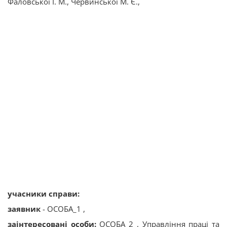
Фаловської І. М., Червинської М. Є.,
учасники справи:
заявник
- ОСОБА_1 ,
заінтересовані особи:
ОСОБА_2 , Управління праці та