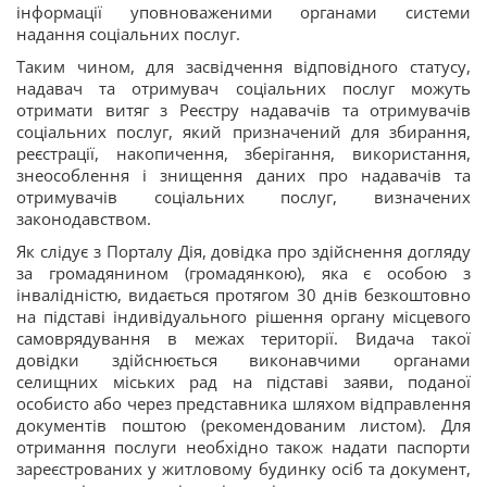
інформації уповноваженими органами системи
надання соціальних послуг.
Таким чином, для засвідчення відповідного статусу,
надавач та отримувач соціальних послуг можуть
отримати витяг з Реєстру надавачів та отримувачів
соціальних послуг, який призначений для збирання,
реєстрації, накопичення, зберігання, використання,
знеособлення і знищення даних про надавачів та
отримувачів соціальних послуг, визначених
законодавством.
Як слідує з Порталу Дія, довідка про здійснення догляду
за громадянином (громадянкою), яка є особою з
інвалідністю, видається протягом 30 днів безкоштовно
на підставі індивідуального рішення органу місцевого
самоврядування в межах території. Видача такої
довідки здійснюється виконавчими органами
селищних міських рад на підставі заяви, поданої
особисто або через представника шляхом відправлення
документів поштою (рекомендованим листом). Для
отримання послуги необхідно також надати паспорти
зареєстрованих у житловому будинку осіб та документ,