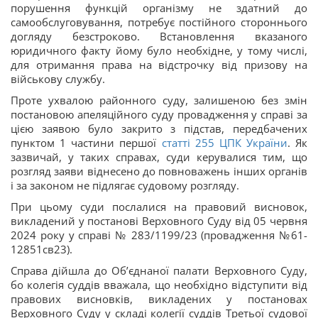
порушення функцій організму не здатний до
самообслуговування, потребує постійного стороннього
догляду безстроково. Встановлення вказаного
юридичного факту йому було необхідне, у тому числі,
для отримання права на відстрочку від призову на
військову службу.
Проте ухвалою районного суду, залишеною без змін
постановою апеляційного суду провадження у справі за
цією заявою було закрито з підстав, передбачених
пунктом 1 частини першої
статті 255 ЦПК України
. Як
зазвичай, у таких справах, суди керувалися тим, що
розгляд заяви віднесено до повноважень інших органів
і за законом не підлягає судовому розгляду.
При цьому суди послалися на правовий висновок,
викладений у постанові Верховного Суду від 05 червня
2024 року у справі № 283/1199/23 (провадження №61-
12851св23).
Справа дійшла до Об’єднаної палати Верховного Суду,
бо колегія суддів вважала, що необхідно відступити від
правових висновків, викладених у постановах
Верховного Суду у складі колегії суддів Третьої судової