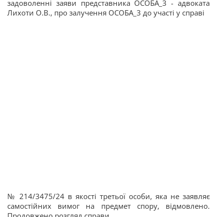
задоволенні заяви представника ОСОБА_3 - адвоката
Лихоти О.В., про залучення ОСОБА_3 до участі у справі
№ 214/3475/24 в якості третьої особи, яка не заявляє
самостійних вимог на предмет спору, відмовлено.
Продовжено розгляд справи.