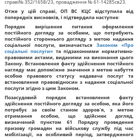
справі№ 352/1658/23, провадження № 61-14285св23.
Отже у цій справі, ОП ВС КЦС відступила від
попередніх висновків, і підтвердила наступне
:
Порядок вирішення питання оформлення
постійного догляду за особами, що потребують
постійного стороннього догляду з метою надання
соціальної послуги, визначається
Законом «Про
соціальні послуги»
та підзаконними нормативно-
правовими актами, виданими на виконання цього
Закону. Встановлення факту здійснення постійного
нагляду має допоміжне значення з метою набуття
особою правового статусу надавача послуг та
встановлення правовідносин з надання соціальної
послуги згідно з цим Законом.
Позасудовий порядок встановлення факту
здійснення постійного догляду за особою, яка його
потребує за своїм станом здоров`я, з метою
отримання особою, що здійснює догляд,
визначений пунктом 61 Порядку проведення
призову громадян на військову службу під час
мобілізації, на особливий період, затвердженого