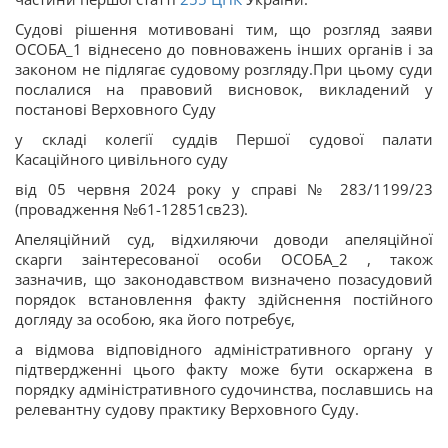
Судові рішення мотивовані тим, що розгляд заяви
ОСОБА_1 віднесено до повноважень інших органів і за
законом не підлягає судовому розгляду.При цьому суди
послалися на правовий висновок, викладений у
постанові Верховного Суду
у складі колегії суддів Першої судової палати
Касаційного цивільного суду
від 05 червня 2024 року у справі № 283/1199/23
(провадження №61-12851св23).
Апеляційний суд, відхиляючи доводи апеляційної
скарги заінтересованої особи ОСОБА_2 , також
зазначив, що законодавством визначено позасудовий
порядок встановлення факту здійснення постійного
догляду за особою, яка його потребує,
а відмова відповідного адміністративного органу у
підтвердженні цього факту може бути оскаржена в
порядку адміністративного судочинства, пославшись на
релевантну судову практику Верховного Суду.