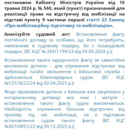
постановою Кабінету Міністрів України від 16
травня 2024 р. № 560, який (пункт) призначений для
реалізації права на відстрочку від мобілізації на
підставі пункту 9 частини першої
статті 23 Закону
«Про мобілізаційну підготовку та мобілізацію»
.
Аналізуйте судовий акт:
Встановлення факту
постійного догляду за особами, що його потребують,
неможливе в судовому порядку, бо є позасудовий
порядок. (ВС КЦС № 283/1199/23 від 05.06.2024 р.)
;
Встановлення такого юридичного факту як самостійне
виховання дитини - для отримання відстрочки від
мобілізації та/або звільнення з військової служби -
здійснюється безпосередньо судом. (ВС КЦС
№127/3622/24 від 02.04.2025 р.)
;
Якщо проживання дитини з батьком вже закріплено у
нотаріальному договорі між ним і матір’ю -
встановлення такого факту судом виключається.
Необхідність отримання батьком відстрочки від
призову під час мобілізації, не є підставою
встановлення судом такого факту. (ВС КЦС
№307/4851/22 від 09.12.2025 р.)
;