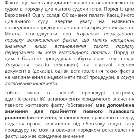
Факти, що мають юридичне значення встановлюються
судом в порядку цивільного судочинства. Поряд із цим
Верховний Суд у складі Об'єднаної палати Касаційного
цивільного суду звертає увагу на наявність
позасудового порядку встановлення юридичних фактів.
Можна стверджувати про
існування позасудового
порядку встановлення фактів, що мають юридичне
значення, якщо встановлення такого порядку
передбачено як мета відповідного порядку
. Поряд із
цим в багатьох процедурах набуття прав існує стадія
з`ясування фактів (обставин) на підставі певних
документів (доказів), однак встановлення таких фактів
не має значення кінцевої мети такої процедури, а
слугує
досягненню іншої мети.
Тобто, якщо в певній процедурі (зокрема,
адміністративній) встановлення юридичного значення
певного життєвого факту (обставини)
має допоміжне
значення для прийняття певного правового
рішення
(визначення, встановлення правового статусу,
надання права, звільнення від обов`язку тощо), таку
процедуру не можна вважати порядком встановлення
факту, що має юридичне значення.