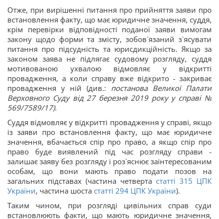
Отже, при вирішенні питання про прийняття заяви про
встановлення факту, що має юридичне значення, суддя,
крім перевірки відповідності поданої заяви вимогам
закону щодо форми та змісту, зобов`язаний з`ясувати
питання про підсудність та юрисдикційність. Якщо за
законом заява не підлягає судовому розгляду, суддя
мотивованою ухвалою відмовляє у відкритті
провадження, а коли справу вже відкрито - закриває
провадження у ній (див.:
постанова Великої Палати
Верховного Суду від 27 березня 2019 року у справі №
569/7589/17).
Суддя відмовляє у відкритті провадження у справі, якщо
із заяви про встановлення факту, що має юридичне
значення, вбачається спір про право, а якщо спір про
право буде виявлений під час розгляду справи -
залишає заяву без розгляду і роз`яснює заінтересованим
особам, що вони мають право подати позов на
загальних підставах (частина четверта
статті 315 ЦПК
України
, частина шоста
статті 294 ЦПК України
).
Таким чином, при розгляді цивільних справ суди
встановлюють факти, що мають юридичне значення,