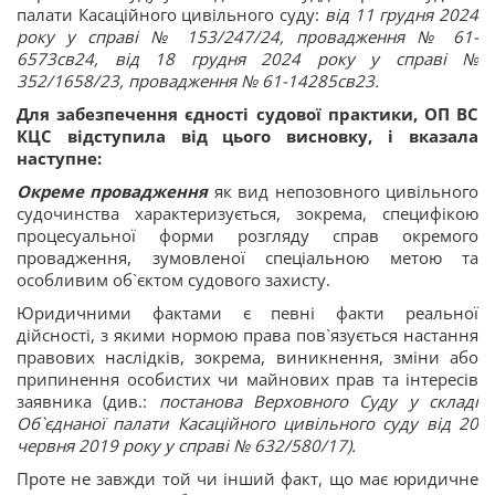
палати Касаційного цивільного суду:
від 11 грудня 2024
року у справі № 153/247/24, провадження № 61-
6573св24, від 18 грудня 2024 року у справі №
352/1658/23, провадження № 61-14285св23.
Для забезпечення єдності судової практики, ОП ВС
КЦС відступила від цього висновку, і вказала
наступне:
Окреме провадження
як вид непозовного цивільного
судочинства характеризується, зокрема, специфікою
процесуальної форми розгляду справ окремого
провадження, зумовленої спеціальною метою та
особливим об`єктом судового захисту.
Юридичними фактами є певні факти реальної
дійсності, з якими нормою права пов`язується настання
правових наслідків, зокрема, виникнення, зміни або
припинення особистих чи майнових прав та інтересів
заявника (див.:
постанова Верховного Суду у складі
Об`єднаної палати Касаційного цивільного суду від 20
червня 2019 року у справі № 632/580/17).
Проте не завжди той чи інший факт, що має юридичне