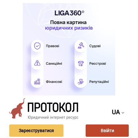
UA
Зареєструватися
Ввійти