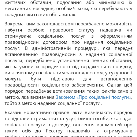
життєвих обставин, подолання або мінімізацію їх
негативних наслідків, особам/сім`ям, які перебувають у
складних життєвих обставинах.
Зокрема, цим законодавством передбачено можливість
набуття особою правового статусу надавача чи
отримувача соціальних послуг з оформленням
правовідносин договором про надання соціальних
послуг. В адміністративній процедурі, яка передує
встановленню правовідносин з надання соціальної
послуги, передбачено установлення певних обставин,
які за умови їх юридичного підтвердження в порядку,
визначеному спеціальним законодавством, у сукупності
можуть бути підставою для встановлення
правовідносин соціального забезпечення. Однак цей
порядок передбачає встановлення таких фактів саме з
метою, яка визначена
Законом «Про соціальні послуги»
,
тобто з метою надання соціальної послуги.
Вказані нормативно-правові акти визначають порядок
та підстави отримання статусу фізичної особи, яка надає
соціальні послуги з догляду, внесення відомостей про
таких осіб до Реєстру надавачів та отримувачів
соціальних послуг, порядок отримання витягу з такого