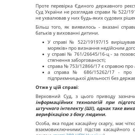
Проте перевірка Єдиного державного реєс
Суд України не розглядав справи № 522/19
не ухвалював у них будь-яких судових ріше
Більш того, як виявилось - вказані справ
батьків у вихованні дитини.
У справі № 522/19197/15 вирішував
моряків» про визнання недійсним дог
у справі № 761/26645/16-ц - за позо
стягнення заборгованості;
справа № 753/12866/17 є справою про 
а справа № 686/15262/17 - про ад
підприємницької діяльності без державн
Отже у цій справі
:
Верховний Суд, з цього приводу зазнач
інформаційних технологій при підгот
штучного інтелекту (ШІ), однак таке ви
верифікацією з боку людини.
Особа, яка подає касаційну скаргу, має чіт
взаємовиключними) підстав касаційного