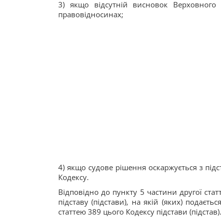
3) якщо відсутній висновок Верховного
правовідносинах;
4) якщо судове рішення оскаржується з під
Кодексу.
Відповідно до пункту 5 частини другої статт
підставу (підстави), на якій (яких) подаєт
статтею 389 цього Кодексу підстави (підстав)