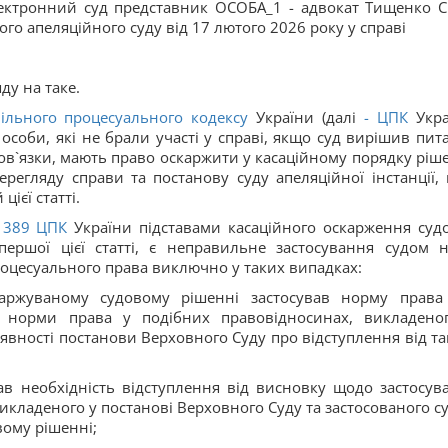
лектронний суд представник ОСОБА_1 - адвокат Тищенко С
го апеляційного суду від 17 лютого 2026 року у справі
ду на таке.
ільного процесуального кодексу
України (далі
-
ЦПК
Укра
особи, які не брали участі у справі, якщо суд вирішив пит
 обов`язки, мають право оскаржити у касаційному порядку ріш
ерегляду справи та постанову суду апеляційної інстанції, 
ієї статті.
389
ЦПК
України підставами касаційного оскарження суд
першої цієї статті, є неправильне застосування судом 
оцесуального права виключно у таких випадках:
скаржуваному судовому рішенні застосував норму права
 норми права у подібних правовідносинах, викладено
явності постанови Верховного Суду про відступлення від та
в необхідність відступлення від висновку щодо застосув
икладеного у постанові Верховного Суду та застосованого с
вому рішенні;