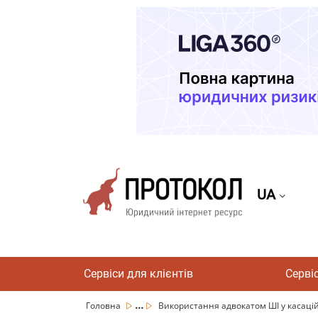
UA
Сервіси для клієнтів
Серві
...
Головна
Використання адвокатом ШІ у касаційні