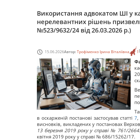
Використання адвокатом ШІ у ка
нерелевантних рішень призвели 
№523/9632/24 від 26.03.2026 р.)
15.06.2026
Автор:
Трофіменко Ірина Віталіївна
1
Ф
ка
20
ск
Ве
пе
по
Та
в оскарженій постанові застосував статті
7
,
висновків, викладених у постановах Верхов
13 березня 2019 року у справі № 761/26645
квітня 2019 року у справі № 686/15262/17.