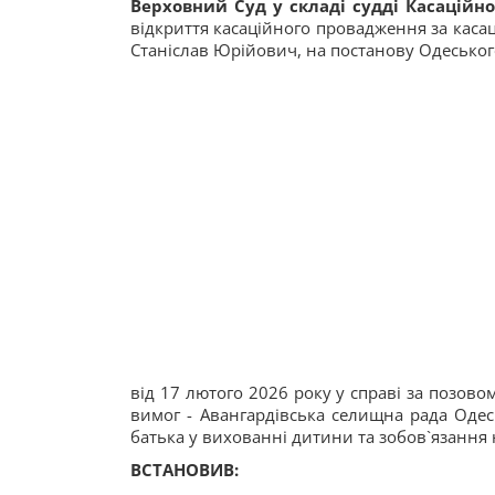
Верховний Суд у складі судді Касаційно
відкриття касаційного провадження за касац
Станіслав Юрійович, на постанову Одеськог
від 17 лютого 2026 року у справі за позово
вимог - Авангардівська селищна рада Одес
батька у вихованні дитини та зобов`язання 
ВСТАНОВИВ: