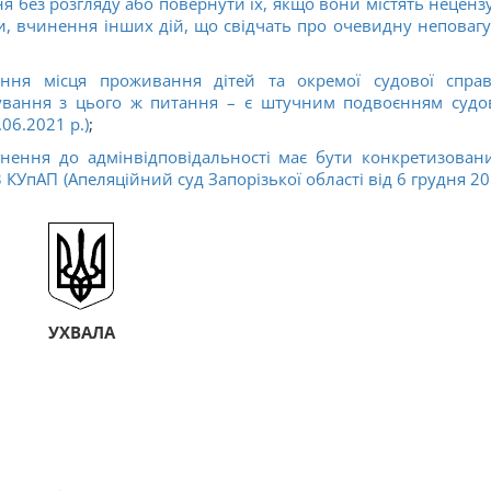
я без розгляду або повернути їх, якщо вони містять неценз
ли, вчинення інших дій, що свідчать про очевидну неповагу
ння місця проживання дітей та окремої судової спра
лування з цього ж питання – є штучним подвоєнням судо
06.2021 р.)
;
нення до адмінвідповідальності має бути конкретизован
3 КУпАП (Апеляційний суд Запорізької області від 6 грудня 2
УХВАЛА