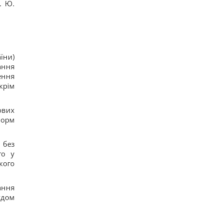
. Ю.
їни)
ання
ення
крім
ових
норм
 без
го у
кого
ання
удом