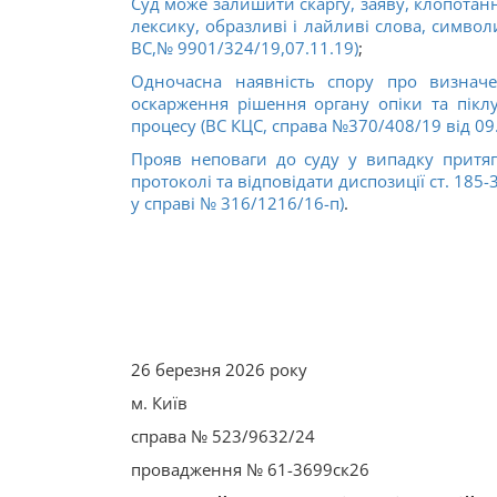
Суд може залишити скаргу, заяву, клопотанн
лексику, образливі і лайливі слова, симво
ВС,№ 9901/324/19,07.11.19)
;
Одночасна наявність спору про визначе
оскарження рішення органу опіки та пік
процесу (ВС КЦС, справа №370/408/19 від 09.
Прояв неповаги до суду у випадку притяг
протоколі та відповідати диспозиції ст. 185-
у справі № 316/1216/16-п)
.
26 березня 2026 року
м. Київ
справа № 523/9632/24
провадження № 61-3699ск26