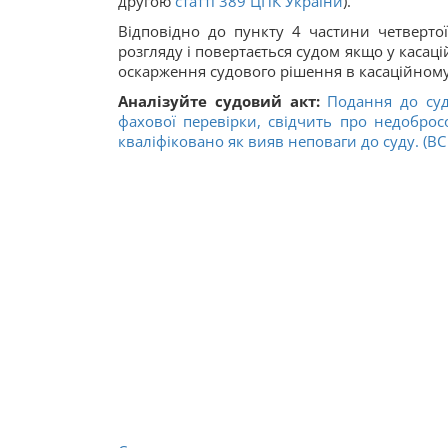
другою
статті 389 ЦПК України
).
Відповідно до пункту 4 частини четверто
розгляду і повертається судом якщо у касац
оскарження судового рішення в касаційному
Аналізуйте судовий акт:
Подання до суд
фахової перевірки, свідчить про недобро
кваліфіковано як вияв неповаги до суду. (ВС