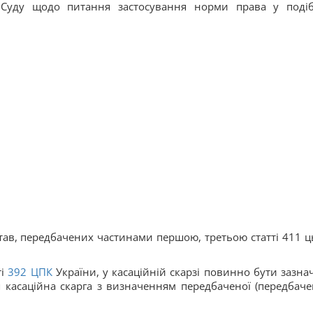
 Суду щодо питання застосування норми права у поді
став, передбачених частинами першою, третьою статті 411 ц
і
392
ЦПК
України, у касаційній скарзі повинно бути зазна
ься касаційна скарга з визначенням передбаченої (передбаче
.