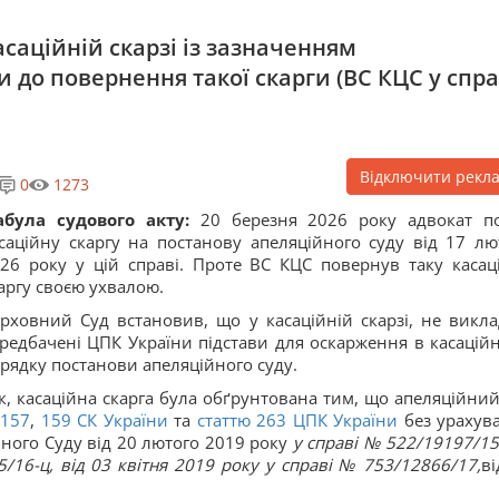
саційній скарзі із зазначенням
до повернення такої скарги (ВС КЦС у спра
Відключити рекл
0
1273
абула судового акту:
20 березня 2026 року адвокат п
саційну скаргу на постанову апеляційного суду від 17 лю
26 року у цій справі. Проте ВС КЦС повернув таку касац
аргу своєю ухвалою.
рховний Суд встановив, що у касаційній скарзі, не викла
редбачені ЦПК України підстави для оскарження в касацій
рядку постанови апеляційного суду.
к, касаційна скарга була обґрунтована тим, що апеляційний
157
,
159 СК України
та
статтю 263 ЦПК України
без урахув
ного Суду від 20 лютого 2019 року
у справі № 522/19197/15,
/16-ц, від 03 квітня 2019 року у справі № 753/12866/17,
ві