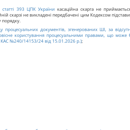
ї
статті 393 ЦПК України
касаційна скарга не приймаєтьс
ійній скарзі не викладені передбачені цим Кодексом підстави
 порядку.
у процесуальних документів, згенерованих ШІ, за відсутн
совісне користування процесуальними правами, що може 
 КАС №240/14153/24 від 15.01.2026 р.)
;