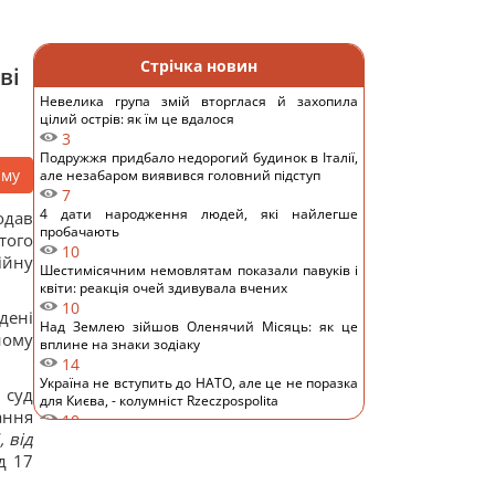
Стрічка новин
ві
Невелика група змій вторглася й захопила
цілий острів: як їм це вдалося
3
Подружжя придбало недорогий будинок в Італії,
аму
але незабаром виявився головний підступ
7
4 дати народження людей, які найлегше
одав
пробачають
того
10
ійну
Шестимісячним немовлятам показали павуків і
квіти: реакція очей здивувала вчених
10
дені
Над Землею зійшов Оленячий Місяць: як це
ному
вплине на знаки зодіаку
14
Україна не вступить до НАТО, але це не поразка
 суд
для Києва, - колумніст Rzeczpospolita
ання
10
 від
Глобальне потепління може перевищити
критичний поріг вже у найближчі місяці, -
д 17
вчений
11