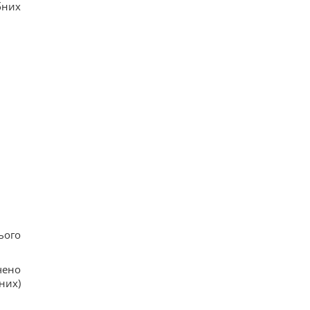
бних
ього
чено
них)