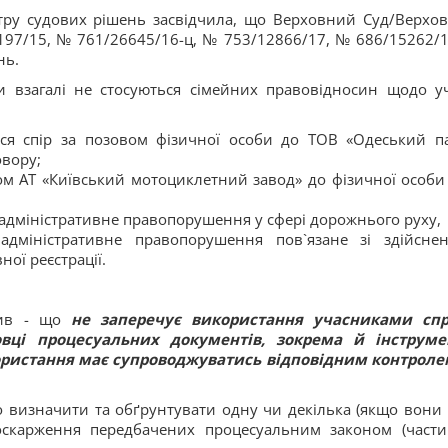
тру судових рішень засвідчила, що Верховний Суд/Верхо
197/15, № 761/26645/16-ц, № 753/12866/17, № 686/15262/1
нь.
и взагалі не стосуються сімейних правовідносин щодо уч
ся спір за позовом фізичної особи до ТОВ «Одеський п
овору;
вом АТ «Київський мотоциклетний завод» до фізичної особи
адміністративне правопорушення у сфері дорожнього руху,
міністративне правопорушення пов`язане зі здійсне
ої реєстрації.
ив - що
не заперечує використання учасниками сп
овці процесуальних документів, зокрема й інструме
користання має супроводжуватись відповідним контроле
ко визначити та обґрунтувати одну чи декілька (якщо вони 
 оскарження передбачених процесуальним законом (част