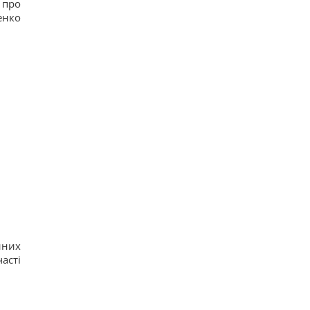
 про
енко
йних
асті