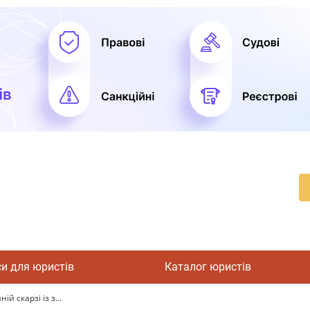
си для юристів
Каталог юристів
й скарзі із з...