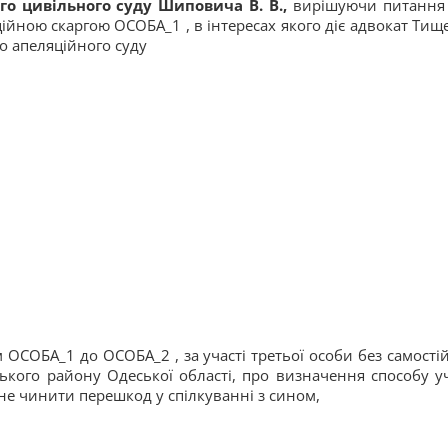
го цивільного суду Шиповича В. В.,
вирішуючи питання
ійною скаргою ОСОБА_1 , в інтересах якого діє адвокат Тищ
о апеляційного суду
м ОСОБА_1 до ОСОБА_2 , за участі третьої особи без самості
ького району Одеської області, про визначення способу уч
не чинити перешкод у спілкуванні з сином,