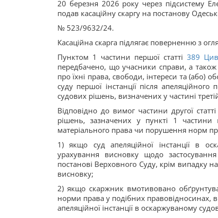
20 березня 2026 року через підсистему Е
подав касаційну скаргу на постанову Одесько
№ 523/9632/24.
Касаційна скарга підлягає поверненню з огля
Пунктом 1 частини першої статті
389
Цив
передбачено, що учасники справи, а також 
про їхні права, свободи, інтереси та (або)
суду першої інстанції після апеляційного п
судових рішень, визначених у частині третій ц
Відповідно до вимог частини другої статті
рішень, зазначених у пункті 1 частини 
матеріального права чи порушення норм пр
1) якщо суд апеляційної інстанції в о
урахування висновку щодо застосування
постанові Верховного Суду, крім випадку на
висновку;
2) якщо скаржник вмотивовано обґрунтува
норми права у подібних правовідносинах, в
апеляційної інстанції в оскаржуваному судо