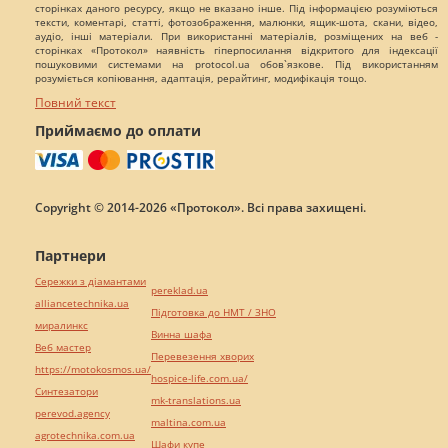
сторінках даного ресурсу, якщо не вказано інше. Під інформацією розуміються
тексти, коментарі, статті, фотозображення, малюнки, ящик-шота, скани, відео,
аудіо, інші матеріали. При використанні матеріалів, розміщених на веб -
сторінках «Протокол» наявність гіперпосилання відкритого для індексації
пошуковими системами на protocol.ua обов`язкове. Під використанням
розуміється копіювання, адаптація, рерайтинг, модифікація тощо.
Повний текст
Приймаємо до оплати
Copyright © 2014-2026 «Протокол». Всі права захищені.
Партнери
Сережки з діамантами
pereklad.ua
alliancetechnika.ua
Підготовка до НМТ / ЗНО
миралинкс
Винна шафа
Веб мастер
Перевезення хворих
https://motokosmos.ua/
hospice-life.com.ua/
Синтезатори
mk-translations.ua
perevod.agency
maltina.com.ua
agrotechnika.com.ua
Шафи купе