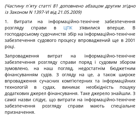
(Частину п´яту статті 81 доповнено абзацом другим згідно
із Законом N 1397-VI від 21.05.2009)
1. Витрати на інформаційно-технічне забезпечення
розгляду справи в
ЦПК
з’явилися вперше. В
господарському судочинстві збір на інформаційно-технічне
забезпечення судового процесу впроваджений ще в 2001
році.
Запровадження витрат на інформаційно-технічне
забезпечення розгляду справи поряд і судовим збором
зумовлено, на наш погляд, недостатнім бюджетним
фінансуванням судів. З огляду на це, а також широке
впровадження сучасних комп’ютерних та інформаційних
технологій в судах, виникає необхідність пошуку
додаткових джерел фінансування. Таке джерело знайшли. З
самої назви слідує, що витрати на інформаційно-технічне
забезпечення розгляду справи мають спеціальне
призначення.