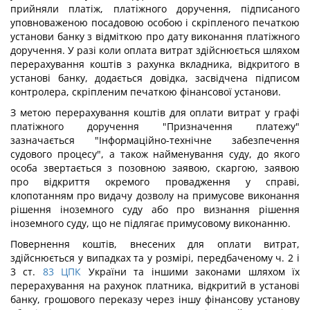
прийняли платіж, платіжного доручення, підписаного
уповноваженою посадовою особою і скріпленого печаткою
установи банку з відміткою про дату виконання платіжного
доручення. У разі коли оплата витрат здійснюється шляхом
перерахування коштів з рахунка вкладника, відкритого в
установі банку, додається довідка, засвідчена підписом
контролера, скріпленим печаткою фінансової установи.
З метою перерахування коштів для оплати витрат у графі
платіжного доручення "Призначення платежу"
зазначається "Інформаційно-технічне забезпечення
судового процесу", а також найменування суду, до якого
особа звертається з позовною заявою, скаргою, заявою
про відкриття окремого провадження у справі,
клопотанням про видачу дозволу на примусове виконання
рішення іноземного суду або про визнання рішення
іноземного суду, що не підлягає примусовому виконанню.
Повернення коштів, внесених для оплати витрат,
здійснюється у випадках та у розмірі, передбаченому ч. 2 і
3 ст.
83
ЦПК
України та іншими законами шляхом їх
перерахування на рахунок платника, відкритий в установі
банку, грошового переказу через іншу фінансову установу