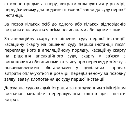
стосовно предмета спору, витрати оплачуються у розмірі,
передбаченому для подання позовної заяви до суду першої
інстанції.
За позов кількох осіб до одного або кількох відповідачів
витрати оплачуються всіма позивачами або одним з них.
За апеляційну скаргу на рішення суду першої інстанції,
касаційну скаргу на рішення суду першої інстанції після
перегляду його в апеляційному порядку, касаційну скаргу
на рішення апеляційного суду, скаргу у зв’язку з
винятковими обставинами та заяву про перегляд у зв’язку з
нововиявленими обставинами у цивільних справах
витрати оплачуються в розмірі, передбаченому за позовну
заяву, заяву, клопотання до суду першої інстанції.
Державна судова адміністрація за погодженням з Мінфіном
визначає механізм перерахування коштів для оплати
витрат.