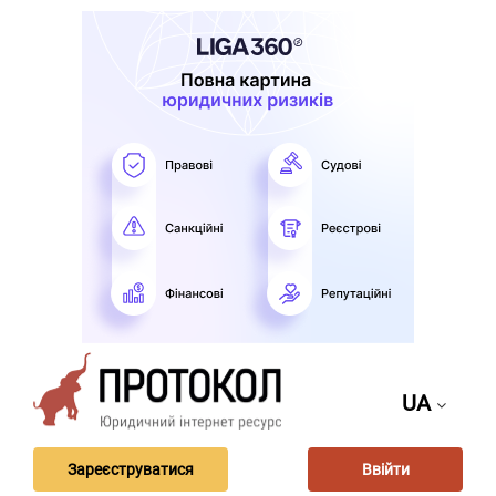
UA
Зареєструватися
Ввійти