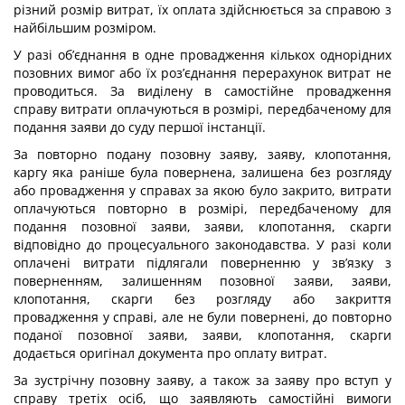
різний розмір витрат, їх оплата здійснюється за справою з
найбільшим розміром.
У разі об’єднання в одне провадження кількох однорідних
позовних вимог або їх роз’єднання перерахунок витрат не
проводиться. За виділену в самостійне провадження
справу витрати оплачуються в розмірі, передбаченому для
подання заяви до суду першої інстанції.
За повторно подану позовну заяву, заяву, клопотання,
каргу яка раніше була повернена, залишена без розгляду
або провадження у справах за якою було закрито, витрати
оплачуються повторно в розмірі, передбаченому для
подання позовної заяви, заяви, клопотання, скарги
відповідно до процесуального законодавства. У разі коли
оплачені витрати підлягали поверненню у зв’язку з
поверненням, залишенням позовної заяви, заяви,
клопотання, скарги без розгляду або закриття
провадження у справі, але не були повернені, до повторно
поданої позовної заяви, заяви, клопотання, скарги
додається оригінал документа про оплату витрат.
За зустрічну позовну заяву, а також за заяву про вступ у
справу третіх осіб, що заявляють самостійні вимоги