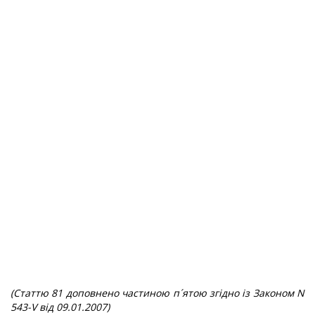
(Статтю 81 доповнено частиною п´ятою згідно із Законом N
543-V від 09.01.2007)