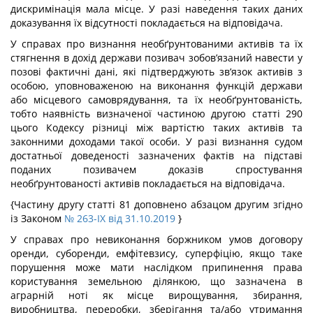
дискримінація мала місце. У разі наведення таких даних
доказування їх відсутності покладається на відповідача.
У справах про визнання необґрунтованими активів та їх
стягнення в дохід держави позивач зобов’язаний навести у
позові фактичні дані, які підтверджують зв’язок активів з
особою, уповноваженою на виконання функцій держави
або місцевого самоврядування, та їх необґрунтованість,
тобто наявність визначеної частиною другою статті 290
цього Кодексу різниці між вартістю таких активів та
законними доходами такої особи. У разі визнання судом
достатньої доведеності зазначених фактів на підставі
поданих позивачем доказів спростування
необґрунтованості активів покладається на відповідача.
{Частину другу статті 81 доповнено абзацом другим згідно
із Законом
№ 263-IX від 31.10.2019
}
У справах про невиконання боржником умов договору
оренди, суборенди, емфітевзису, суперфіцію, якщо таке
порушення може мати наслідком припинення права
користування земельною ділянкою, що зазначена в
аграрній ноті як місце вирощування, збирання,
виробництва, переробки, зберігання та/або утримання