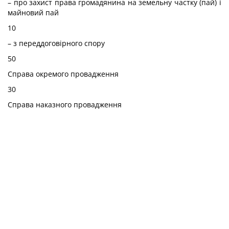
– про захист права громадянина на земельну частку (пай) і
майновий пай
10
– з переддоговірного спору
50
Справа окремого провадження
30
Справа наказного провадження