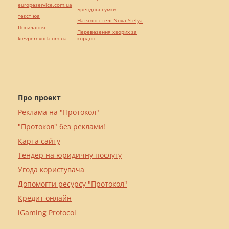
europeservice.com.ua
Брендові сумки
текст юа
Натяжні стелі Nova Stelya
Посилання
Перевезення хворих за
kievperevod.com.ua
кордон
Про проект
Реклама на "Протокол"
"Протокол" без реклами!
Карта сайту
Тендер на юридичну послугу
Угода користувача
Допомогти ресурсу "Протокол"
Кредит онлайн
iGaming Protocol