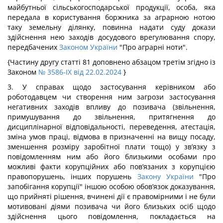
майбутньої сільськогосподарської продукції, особа, яка
передала в користування боржника за аграрною нотою
таку земельну ділянку, повинна надати суду докази
здійснення нею заходів досудового врегулювання спору,
передбачених
Законом України
"Про аграрні ноти".
{Частину другу статті 81 доповнено абзацом третім згідно із
Законом
№ 3586-IX від 22.02.2024
}
3. У справах щодо застосування керівником або
роботодавцем чи створення ним загрози застосування
негативних заходів впливу до позивача (звільнення,
примушування до звільнення, притягнення до
дисциплінарної відповідальності, переведення, атестація,
зміна умов праці, відмова в призначенні на вищу посаду,
зменшення розміру заробітної плати тощо) у зв’язку з
повідомленням ним або його близькими особами про
можливі факти корупційних або пов’язаних з корупцією
правопорушень, інших порушень
Закону України
"Про
запобігання корупції" іншою особою обов’язок доказування,
що прийняті рішення, вчинені дії є правомірними і не були
мотивовані діями позивача чи його близьких осіб щодо
здійснення цього повідомлення, покладається на