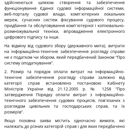
здійснюються шляхом створення та забезпечення
функціонування Єдиної судової інформаційної системи,
веб-порталу судової влади, комп´ютерних локальних
мереж, сучасних систем фіксування судового процесу,
придбання та обслуговування комп´ютерної і копіювально-
розмножувальної техніки, впровадження електронного
цифрового підпису та інше.
На відміну від судового збору (державного мита), витрати
на інформаційно-технічне забезпечення розгляду справи
не є податком чи збором, який передбачений Законом “Про
систему оподаткування”.
2. Розмір та порядок оплати витрат на інформаційно-
технічне забезпечення розгляду справи залежно від
категорії справ встановлено постановою Кабінету
Міністрів України від 21.12.2005 р. № 1258 “Про
затвердження Порядку оплати витрат з інформаційно-
технічного забезпечення судових процесів, пов´язаних з
розглядом цивільних та господарських справ, та їх
розмірів”.
Якщо позовна заява містить одночасно вимоги, які
належать до різних категорій справ і для яких передбачено