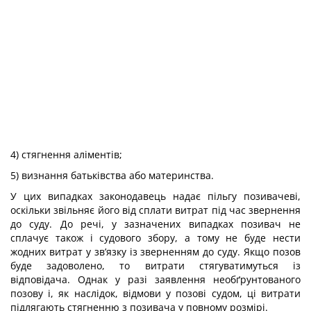
4) стягнення аліментів;
5) визнання батьківства або материнства.
У цих випадках законодавець надає пільгу позивачеві,
оскільки звільняє його від сплати витрат під час звернення
до суду. До речі, у зазначених випадках позивач не
сплачує також і судового збору, а тому не буде нести
жодних витрат у зв’язку із зверненням до суду. Якщо позов
буде задоволено, то витрати стягуватимуться із
відповідача. Однак у разі заявлення необґрунтованого
позову і, як наслідок, відмови у позові судом, ці витрати
підлягають стягненню з позивача у повному розмірі.