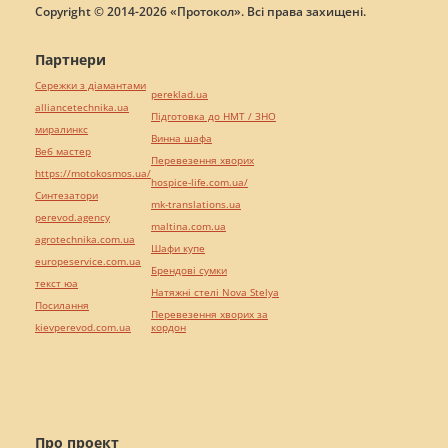
Copyright © 2014-2026 «Протокол». Всі права захищені.
Партнери
Сережки з діамантами
pereklad.ua
alliancetechnika.ua
Підготовка до НМТ / ЗНО
миралинкс
Винна шафа
Веб мастер
Перевезення хворих
https://motokosmos.ua/
hospice-life.com.ua/
Синтезатори
mk-translations.ua
perevod.agency
maltina.com.ua
agrotechnika.com.ua
Шафи купе
europeservice.com.ua
Брендові сумки
текст юа
Натяжні стелі Nova Stelya
Посилання
Перевезення хворих за
kievperevod.com.ua
кордон
Про проект