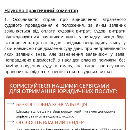
Науково практичний коментар
1. Особливістю справ про відновлення втраченого
судового провадження є положення, за яким заявник
звільняється від оплати судових витрат. Судові витрати
відшкодовуються заявником лише у випадку, якщо буде
встановлено, що він подав завідомо неправдиву заяву, у
якій навмисно повідомленні суду дані, про неправильність
яких заявник знав. Але зазначення заявником у заяві
неправдивих відомостей в наслідок власної помилки, без
наміру введення суду в оману, не тягне застосування
правових наслідків стягнення з нього судових витрат.
КОРИСТУЙТЕСЯ НАШИМИ СЕРВІСАМИ
ДЛЯ ОТРИМАННЯ ЮРИДИЧНИХ ПОСЛУГ:
БЕЗКОШТОВНА КОНСУЛЬТАЦІЯ
Швидку відповідь на Ваш юридичний питання допоможе
зорієнтуватися в подальших діях.
ОГОЛОСІТЬ ВЛАСНИЙ ТЕНДЕР
Та отримаєте вигідну пропозицію від більш ніж 5000 юристів