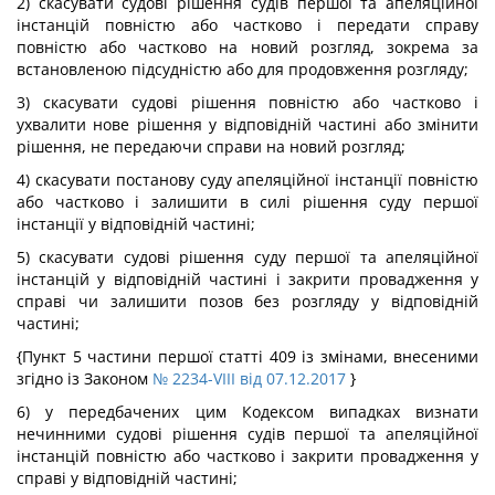
2) скасувати судові рішення судів першої та апеляційної
інстанцій повністю або частково і передати справу
повністю або частково на новий розгляд, зокрема за
встановленою підсудністю або для продовження розгляду;
3) скасувати судові рішення повністю або частково і
ухвалити нове рішення у відповідній частині або змінити
рішення, не передаючи справи на новий розгляд;
4) скасувати постанову суду апеляційної інстанції повністю
або частково і залишити в силі рішення суду першої
інстанції у відповідній частині;
5) скасувати судові рішення суду першої та апеляційної
інстанцій у відповідній частині і закрити провадження у
справі чи залишити позов без розгляду у відповідній
частині;
{Пункт 5 частини першої статті 409 із змінами, внесеними
згідно із Законом
№ 2234-VIII від 07.12.2017
}
6) у передбачених цим Кодексом випадках визнати
нечинними судові рішення судів першої та апеляційної
інстанцій повністю або частково і закрити провадження у
справі у відповідній частині;