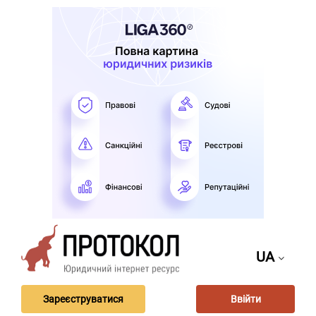
UA
Зареєструватися
Ввійти