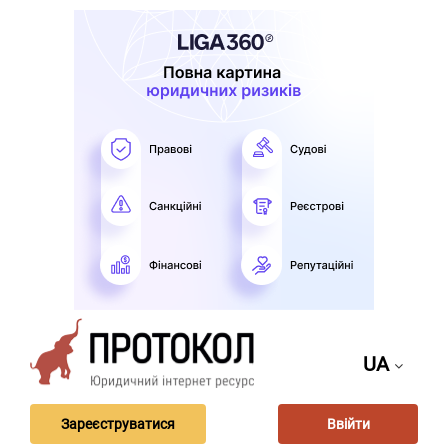
UA
Зареєструватися
Ввійти