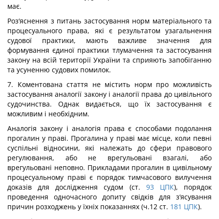
має.
Роз‘яснення з питань застосування норм матеріального та
процесуального права, які є результатом узагальнення
судової практики, мають важливе значення для
формування єдиної практики тлумачення та застосування
закону на всій території України та сприяють запобіганню
та усуненню судових помилок.
7. Коментована стаття не містить норм про можливість
застосування аналогії закону і аналогії права до цивільного
судочинства. Однак видається, що їх застосування є
можливим і необхідним.
Аналогія закону і аналогія права є способами подолання
прогалин у праві. Прогалина у праві має місце, коли певні
суспільні відносини, які належать до сфери правового
регулювання, або не врегульовані взагалі, або
врегульовані неповно. Прикладами прогалин в цивільному
процесуальному праві є порядок тимчасового вилучення
доказів для дослідження судом (ст.
93
ЦПК
), порядок
проведення одночасного допиту свідків для з‘ясування
причин розходжень у їхніх показаннях (ч.12 ст.
181
ЦПК
).