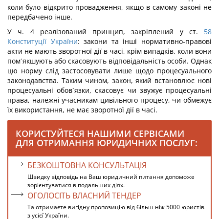
коли було відкрито провадження, якщо в самому законі не
передбачено інше.
У ч. 4 реалізований принцип, закріплений у ст.
58
Конституції України
: закони та інші нормативно-правові
акти не мають зворотної дії в часі, крім випадків, коли вони
пом´якшують або скасовують відповідальність особи. Однак
цю норму слід застосовувати лише щодо процесуального
законодавства. Таким чином, закон, який встановлює нові
процесуальні обов´язки, скасовує чи звужує процесуальні
права, належні учасникам цивільного процесу, чи обмежує
їх використання, не має зворотної дії в часі.
КОРИСТУЙТЕСЯ НАШИМИ СЕРВІСАМИ
ДЛЯ ОТРИМАННЯ ЮРИДИЧНИХ ПОСЛУГ:
БЕЗКОШТОВНА КОНСУЛЬТАЦІЯ
Швидку відповідь на Ваш юридичний питання допоможе
зорієнтуватися в подальших діях.
ОГОЛОСІТЬ ВЛАСНИЙ ТЕНДЕР
Та отримаєте вигідну пропозицію від більш ніж 5000 юристів
з усієї України.