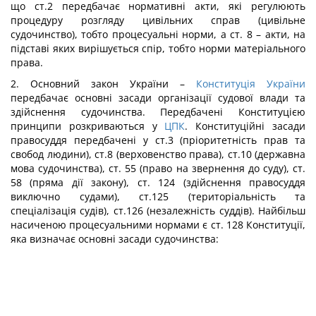
що ст.2 передбачає нормативні акти, які регулюють
процедуру розгляду цивільних справ (цивільне
судочинство), тобто процесуальні норми, а ст. 8 – акти, на
підставі яких вирішується спір, тобто норми матеріального
права.
2. Основний закон України –
Конституція України
передбачає основні засади організації судової влади та
здійснення судочинства. Передбачені Конституцією
принципи розкриваються у
ЦПК
. Конституційні засади
правосуддя передбачені у ст.3 (пріоритетність прав та
свобод людини), ст.8 (верховенство права), ст.10 (державна
мова судочинства), ст. 55 (право на звернення до суду), ст.
58 (пряма дії закону), ст. 124 (здійснення правосуддя
виключно судами), ст.125 (територіальність та
спеціалізація судів), ст.126 (незалежність суддів). Найбільш
насиченою процесуальними нормами є ст. 128 Конституції,
яка визначає основні засади судочинства: