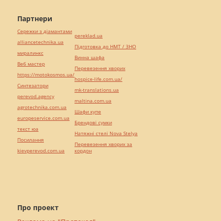
Партнери
Сережки з діамантами
pereklad.ua
alliancetechnika.ua
Підготовка до НМТ / ЗНО
миралинкс
Винна шафа
Веб мастер
Перевезення хворих
https://motokosmos.ua/
hospice-life.com.ua/
Синтезатори
mk-translations.ua
perevod.agency
maltina.com.ua
agrotechnika.com.ua
Шафи купе
europeservice.com.ua
Брендові сумки
текст юа
Натяжні стелі Nova Stelya
Посилання
Перевезення хворих за
kievperevod.com.ua
кордон
Про проект