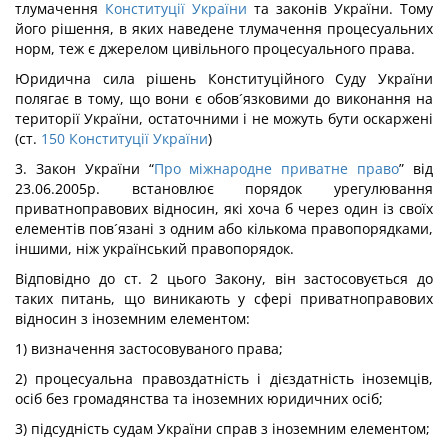
тлумачення
Конституції України
та законів України. Тому
його рішення, в яких наведене тлумачення процесуальних
норм, теж є джерелом цивільного процесуального права.
Юридична сила рішень Конституційного Суду України
полягає в тому, що вони є обов´язковими до виконання на
території України, остаточними і не можуть бути оскаржені
(ст.
150
Конституції України
)
3. Закон України “
Про міжнародне приватне право
” від
23.06.2005р. встановлює порядок урегулювання
приватноправових відносин, які хоча б через один із своїх
елементів пов´язані з одним або кількома правопорядками,
іншими, ніж український правопорядок.
Відповідно до ст. 2 цього Закону, він застосовується до
таких питань, що виникають у сфері приватноправових
відносин з іноземним елементом:
1) визначення застосовуваного права;
2) процесуальна правоздатність і дієздатність іноземців,
осіб без громадянства та іноземних юридичних осіб;
3) підсудність судам України справ з іноземним елементом;