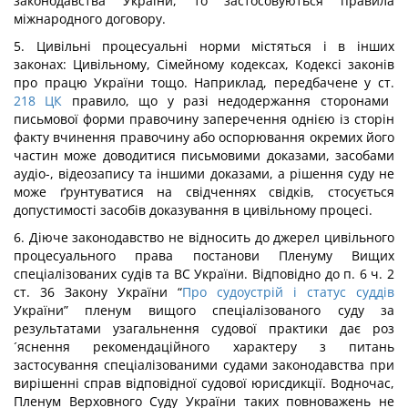
законодавства України, то застосовуються правила
міжнародного договору.
5. Цивільні процесуальні норми містяться і в інших
законах: Цивільному, Сімейному кодексах, Кодексі законів
про працю України тощо. Наприклад, передбачене у ст.
218
ЦК
правило, що у разі недодержання сторонами
письмової форми правочину заперечення однією із сторін
факту вчинення правочину або оспорювання окремих його
частин може доводитися письмовими доказами, засобами
аудіо-, відеозапису та іншими доказами, а рішення суду не
може ґрунтуватися на свідченнях свідків, стосується
допустимості засобів доказування в цивільному процесі.
6. Діюче законодавство не відносить до джерел цивільного
процесуального права постанови Пленуму Вищих
спеціалізованих судів та ВС України. Відповідно до п. 6 ч. 2
ст. 36 Закону України “
Про судоустрій і статус суддів
України” пленум вищого спеціалізованого суду за
результатами узагальнення судової практики дає роз
´яснення рекомендаційного характеру з питань
застосування спеціалізованими судами законодавства при
вирішенні справ відповідної судової юрисдикції. Водночас,
Пленум Верховного Суду України таких повноважень не