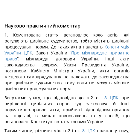
Науково практичний коментар
1. Коментована стаття встановлює коло актів, які
регулюють цивільне судочинство, тобто містять цивільні
процесуальні норми. До таких актів належать
Конституція
України
ЦПК
, Закон України “
Про міжнародне приватне
право
”, міжнародні договори України. Інші акти
законодавства, зокрема Укази Президента України,
постанови Кабінету Міністрів України, акти органів
місцевого самоврядування не належать до законодавства
про цивільне судочинство, тому вони не можуть містити
цивільних процесуальних норм.
Звертаємо увагу, що відповідно до ч.2 ст.
8
ЦПК
при
вирішенні цивільних справ суд застосовує й інші
нормативно-правові акти, прийняті відповідним органом
на підставі, в межах повноважень та у спосіб, що
встановлені Конституцією та законами України.
Таким чином, різниця між ст.2 і ст.
8
ЦПК
полягає у тому,