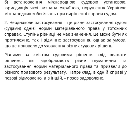
б) встановлення міжнародною судовою установою,
юрисдикція якої визнана Україною, порушення Україною
міжнародних зобов’язань при вирішенні справи судом.
2. Неоднакове застосування – це різне застосування судом
(судами) однієї норми матеріального права у тотожних
справах. Ступінь різниці не має значення. Це може бути як
протилежне, так і відмінне застосування, однак за умови,
що це призвело до ухвалення різних судових рішень.
Різними за змістом судовими рішення слід вважати
рішення, які відображають різне тлумачення та
застосування норми матеріального права та призвели до
різного правового результату. Наприклад, в одній справі у
позові відмовлено, а в іншій, - позов задоволено.