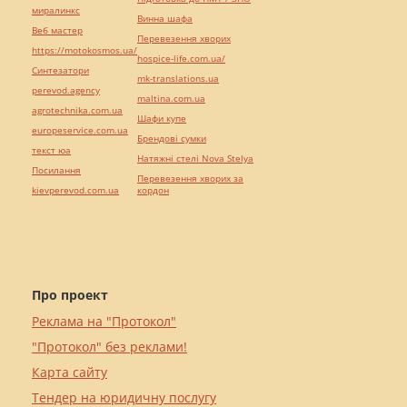
миралинкс
Винна шафа
Веб мастер
Перевезення хворих
https://motokosmos.ua/
hospice-life.com.ua/
Синтезатори
mk-translations.ua
perevod.agency
maltina.com.ua
agrotechnika.com.ua
Шафи купе
europeservice.com.ua
Брендові сумки
текст юа
Натяжні стелі Nova Stelya
Посилання
Перевезення хворих за
kievperevod.com.ua
кордон
Про проект
Реклама на "Протокол"
"Протокол" без реклами!
Карта сайту
Тендер на юридичну послугу