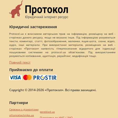
Юридичні застереження
Protocol.ua є власником авторських прав на інформацію, розміщену на веб -
сторінках даного ресурсу, якщо не вказано інше. Під інформацією розуміються
тексти, коментарі, статті, фотозображення, малюнки, ящик-шота, скани, відео,
аудіо, інші матеріали. При використанні матеріалів, розміщених на веб -
сторінках «Протокол» наявність гіперпосилання відкритого для індексації
пошуковими системами на protocol.ua обов`язкове. Під використанням
розуміється копіювання, адаптація, рерайтинг, модифікація тощо.
Повний текст
Приймаємо до оплати
Copyright © 2014-2026 «Протокол». Всі права захищені.
Партнери
Сережки з діамантами
pereklad.ua
alliancetechnika.ua
Підготовка до НМТ / ЗНО