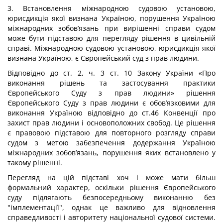
3. Встановлення міжнародною судовою установою,
юрисдикція якої визнана Україною, порушення Україною
міжнародних зобов’язань при вирішенні справи судом
може бути підставою для перегляду рішення в цивільній
справі. Міжнародною судовою установою, юрисдикція якої
визнана Україною, є Європейський суд з прав людини.
Відповідно до ст. 2, ч. 3 ст. 10 Закону України «Про
виконання рішень та застосування практики
Європейського Суду з прав людини» рішення
Європейського Суду з прав людини є обов’язковими для
виконання Україною відповідно до ст.46 Конвенції про
захист прав людини і основоположних свобод. Це рішення
є правовою підставою для повторного розгляду справи
судом з метою забезпечення додержання Україною
міжнародних зобов’язань, порушення яких встановлено у
такому рішенні.
Перегляд на цій підставі хоч і може мати більш
формальний характер, оскільки рішення Європейського
суду підлягають безпосередньому виконанню без
"імплементації", однак це важливо для відновлення
справедливості і авторитету національної судової системи.