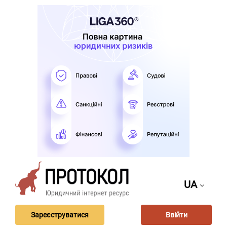
UA
Зареєструватися
Ввійти