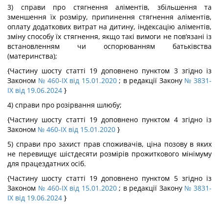
3) справи про стягнення аліментів, збільшення та
зменшення їх розміру, припинення стягнення аліментів,
оплату додаткових витрат на дитину, індексацію аліментів,
зміну способу їх стягнення, якщо такі вимоги не пов’язані із
встановленням чи оспорюванням батьківства
(материнства);
{Частину шосту статті 19 доповнено пунктом 3 згідно із
Законом
№ 460-IX від 15.01.2020
; в редакції Закону
№ 3831-
IX від 19.06.2024
}
4) справи про розірвання шлюбу;
{Частину шосту статті 19 доповнено пунктом 4 згідно із
Законом
№ 460-IX від 15.01.2020
}
5) справи про захист прав споживачів, ціна позову в яких
не перевищує шістдесяти розмірів прожиткового мінімуму
для працездатних осіб.
{Частину шосту статті 19 доповнено пунктом 5 згідно із
Законом
№ 460-IX від 15.01.2020
; в редакції Закону
№ 3831-
IX від 19.06.2024
}