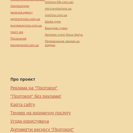
hospice-life.com.ua/
Синтезатори
mk-translations.ua
perevod.agency
maltina.com.ua
agrotechnika.com.ua
Шафи купе
europeservice.com.ua
Брендові сумки
текст юа
Натяжні стелі Nova Stelya
Посилання
Перевезення хворих за
kievperevod.com.ua
кордон
Про проект
Реклама на "Протокол"
"Протокол" без реклами!
Карта сайту
Тендер на юридичну послугу
Угода користувача
Допомогти ресурсу "Протокол"