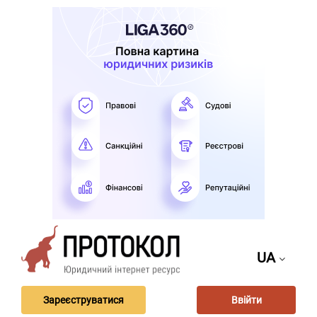
UA
Зареєструватися
Ввійти