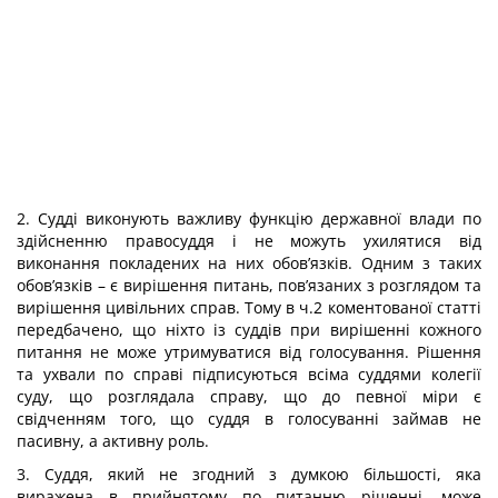
2. Судді виконують важливу функцію державної влади по
здійсненню правосуддя і не можуть ухилятися від
виконання покладених на них обов’язків. Одним з таких
обов’язків – є вирішення питань, пов’язаних з розглядом та
вирішення цивільних справ. Тому в ч.2 коментованої статті
передбачено, що ніхто із суддів при вирішенні кожного
питання не може утримуватися від голосування. Рішення
та ухвали по справі підписуються всіма суддями колегії
суду, що розглядала справу, що до певної міри є
свідченням того, що суддя в голосуванні займав не
пасивну, а активну роль.
3. Суддя, який не згодний з думкою більшості, яка
виражена в прийнятому по питанню рішенні, може