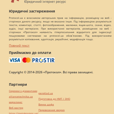
Юридичні застереження
Protocol.ua є власником авторських прав на інформацію, розміщену на веб -
сторінках даного ресурсу, якщо не вказано інше. Під інформацією розуміються
тексти, коментарі, статті, фотозображення, малюнки, ящик-шота, скани, відео,
аудіо, інші матеріали. При використанні матеріалів, розміщених на веб -
сторінках «Протокол» наявність гіперпосилання відкритого для індексації
пошуковими системами на protocol.ua обов`язкове. Під використанням
розуміється копіювання, адаптація, рерайтинг, модифікація тощо.
Повний текст
Приймаємо до оплати
Copyright © 2014-2026 «Протокол». Всі права захищені.
Партнери
Сережки з діамантами
pereklad.ua
alliancetechnika.ua
Підготовка до НМТ / ЗНО
миралинкс
Винна шафа
Веб мастер
Перевезення хворих
https://motokosmos.ua/