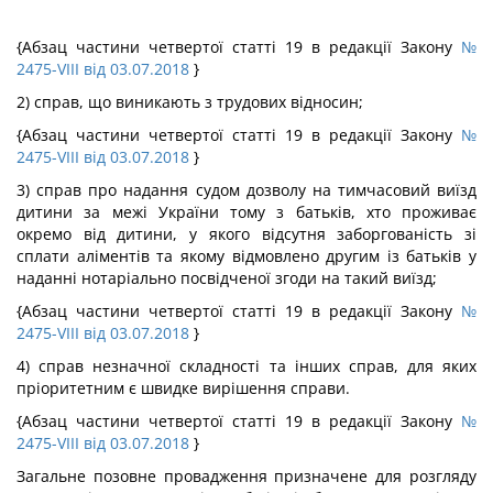
{Абзац частини четвертої статті 19 в редакції Закону
№
2475-VIII від 03.07.2018
}
2) справ, що виникають з трудових відносин;
{Абзац частини четвертої статті 19 в редакції Закону
№
2475-VIII від 03.07.2018
}
3) справ про надання судом дозволу на тимчасовий виїзд
дитини за межі України тому з батьків, хто проживає
окремо від дитини, у якого відсутня заборгованість зі
сплати аліментів та якому відмовлено другим із батьків у
наданні нотаріально посвідченої згоди на такий виїзд;
{Абзац частини четвертої статті 19 в редакції Закону
№
2475-VIII від 03.07.2018
}
4) справ незначної складності та інших справ, для яких
пріоритетним є швидке вирішення справи.
{Абзац частини четвертої статті 19 в редакції Закону
№
2475-VIII від 03.07.2018
}
Загальне позовне провадження призначене для розгляду