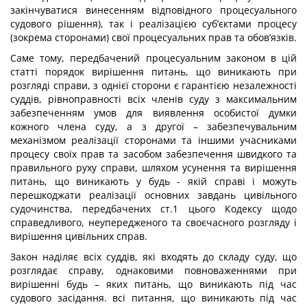
закінчуватися винесенням відповідного процесуального
судового рішення), так і реалізацією суб’єктами процесу
(зокрема сторонами) свої процесуальних прав та обов’язків.
Саме тому, передбачений процесуальним законом в цій
статті порядок вирішення питань, що виникають при
розгляді справи, з однієї сторони є гарантією незалежності
суддів, рівноправності всіх членів суду з максимальним
забезпеченням умов для виявлення особистої думки
кожного члена суду, а з другої – забезпечувальним
механізмом реалізації сторонами та іншими учасниками
процесу своїх прав та засобом забезпечення швидкого та
правильного руху справи, шляхом усунення та вирішення
питань, що виникають у будь - якій справі і можуть
перешкоджати реалізації основних завдань цивільного
судочинства, передбачених ст.1 цього Кодексу щодо
справедливого, неупередженого та своєчасного розгляду і
вирішення цивільних справ.
Закон наділяє всіх суддів, які входять до складу суду, що
розглядає справу, однаковими повноваженнями при
вирішенні будь – яких питань, що виникають під час
судового засідання. всі питання, що виникають під час