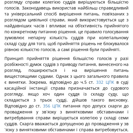
розгляду справи колегією суддів вирішуються більшістю
голосів. Законодавець використав найбільш справедливий
та універсальний спосіб вирішення питань, пов’язаних з
розглядом цивільної справи, який використовується ще з
найдавніших часів і впливає на об’єктивність прийнятого
по конкретному питанню рішення. це правило голосування
зумовлює непарну кількість суддів при колегіальному
складі суду для того, щоб прийняття рішень не блокувалося
рівною кількістю голосів, а самі рішення були прийняті.
Принцип прийняття рішення більшістю голосів у разі
розбіжності думок суддів з приводу питання, винесеного на
розгляд, поширюється і на вирішення питань
вищестоящими судами. Однак з цього загального правила
є винятки. Зокрема, відповідно до ч.5 ст.
332
ЦПК
в суді
касаційної інстанції справа призначається до судового
розгляду, якщо хоч один суддя із складу суду, що
складається з трьох судді, дійшов такого висновку.
Відповідно до ст.
356
ЦПК
питання про допуск скарги до
провадження у зв´язку з винятковими обставинами і
витребування справи вирішується колегією у складі семи
суддів. Скарга вважається допущеною до провадження у зв
´язку з винятковими обставинами і справа витребовується,