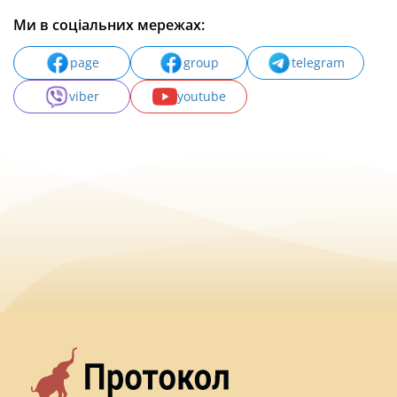
Ми в соціальних мережах:
page
group
telegram
viber
youtube