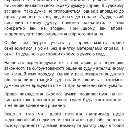
письмово викласти свою окрему думку у справі. В судовому
засіданні така думка не оголошується, однак відповідно до
процесуального закону додається до справи. Суддя, який
висловив окрему думку, повинен зазначити, з чим
конкретно він не згоден. При цьому він вправі
запропонувати своє вирішення спірного питання.
Особи, які беруть участь у справі, мають право
ознайомитися з усіма без винятку матеріалами справи, а
отже, і з доданою до справи окремою думкою судді.
Наявність окремої думки не є підставою для перевірки
законності та обґрунтованості рішення суду у апеляційному
чи касаційному порядку. Однак у разі оскарження даного
рішення вищестоящий суд ознайомлюючись з окремою
думкою може врахувати її зміст при винесенні своєї ухвали.
Право викладення окремої думки поширюється на всі
випадки колегіального рішення судом будь-якого питання,
а не лише винесення рішення.
Якщо з того чи іншого питання (наприклад щодо
задоволення або відхилення клопотання про забезпечення
позову, прийняття доказів, виклику та допиту свідків тощо)