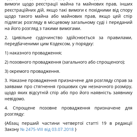
вимоги щодо реєстрації майна та майнових прав, інших
реєстраційних дій, якщо такі вимоги є похідними від спору
щодо такого майна або майнових прав, якщо цей спір
підлягає розгляду в місцевому загальному суді і переданий
на його розгляд з такими вимогами.
2. Цивільне судочинство здійснюється за правилами,
передбаченими цим Кодексом, у порядку:
1) наказного провадження;
2) позовного провадження (загального або спрощеного);
3) окремого провадження.
3. Наказне провадження призначене для розгляду справ за
заявами про стягнення грошових сум незначного розміру,
щодо яких відсутній спір або про його наявність заявнику
невідомо.
4. Спрощене позовне провадження призначене для
розгляду:
{Абзац перший частини четвертої статті 19 в редакції
Закону
№ 2475-VIII від 03.07.2018
}