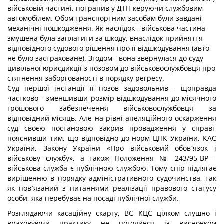
військовій частині, потрапив у ДТП керуючи службовим
автомобілем. Обом транспортним засобам були завдані
механічні пошкодження. Як наслідок - військова частина
змушена була заплатити за шкоду, внаслідок прийняття
відповідного судового рішення про її відшкодування (авто
не було застраховане). Згодом - вона звернулася до суду
цивільної юрисдикції з позовом до військовослужбовця про
стягнення заборгованості в порядку регресу.
Суд першої інстанції її позов задовольнив - щоправда
частково - зменшивши розмір відшкодування до місячного
грошового забезпечення військовослужбовця за
відповідний місяць. Але на рівні апеляційного оскарження
суд своєю постановою закрив провадження у справі,
пояснивши тим, що відповідно до норм ЦПК України, КАС
України, Закону України «Про військовий обов`язок і
військову службу», а також Положення № 243/95-ВР -
військова служба є публічною службою. Тому спір підлягає
вирішенню в порядку адміністративного судочинства, так
як пов`язаний з питаннями реалізації правового статусу
особи, яка перебуває на посаді публічної служби.
Розглядаючи касаційну скаргу, ВС КЦС цілком слушно і
враховуючи практику не погодився із висновком