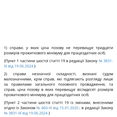
1) справи, у яких ціна позову не перевищує тридцяти
розмірів прожиткового мінімуму для працездатних осіб;
{Пункт 1 частини шостої статті 19 в редакції Закону
№ 3831-
IX від 19.06.2024
}
2) справи незначної складності, визнані судом
малозначними, крім справ, які підлягають розгляду лише
за правилами загального позовного провадження, та
справ, ціна позову в яких перевищує вісімдесят розмірів
прожиткового мінімуму для працездатних осіб;
{Пункт 2 частини шостої статті 19 із змінами, внесеними
згідно із Законом
№ 460-IX від 15.01.2020
; в редакції Закону
№ 3831-IX від 19.06.2024
}