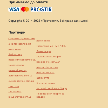
Приймаємо до оплати
Copyright © 2014-2026 «Протокол». Всі права захищені.
Партнери
Сережки з діамантами
pereklad.ua
alliancetechnika.ua
Підготовка до НМТ / ЗНО
миралинкс
Винна шафа
Веб мастер
Перевезення хворих
https://motokosmos.ua/
hospice-life.com.ua/
Синтезатори
mk-translations.ua
perevod.agency
maltina.com.ua
agrotechnika.com.ua
Шафи купе
europeservice.com.ua
Брендові сумки
текст юа
Натяжні стелі Nova Stelya
Посилання
Перевезення хворих за
kievperevod.com.ua
кордон