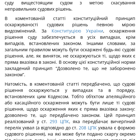
суду вищестоящим судом з метою скасування
неправильних судових рішень.
В коментованій статті конституційний принцип
оскаржуваності судових рішень певною мірою
видозмінений. За
Конституцією України
, оскарження
рішення суду забезпечується в усіх випадках, крім
випадків, встановлених законом. Іншими словами, за
загальним правилом можуть бути оскаржені будь-які судові
рішення, але, як виняток, не оскаржуються ті, щодо яких є
пряма вказівка в законі. В основу цієї конституційної норми
закладений принцип “Дозволено те, що не заборонено
законом”.
Натомість, в коментованій статті передбачено, що судові
рішення оскаржуються у випадках та в порядку,
встановлених цим Кодексом. Тобто об‘єктом апеляційного
або касаційного оскарження можуть бути лише ті судові
рішення, щодо оскарження яких є пряма вказівка закону:
дозволено те, що передбачено законом. Цей принцип
реалізований у ст.
293
ЦПК
, яка передбачає вичерпний
перелік ухвал (а відповідно до ст.
208
ЦПК
ухвала є формою
судового рішення), на які може бути подано скаргу окремо