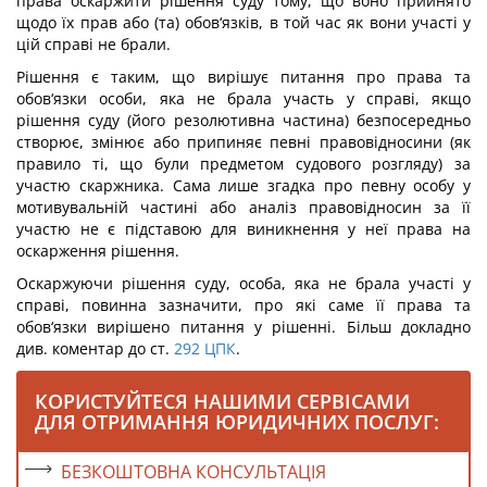
права оскаржити рішення суду тому, що воно прийнято
щодо їх прав або (та) обов‘язків, в той час як вони участі у
цій справі не брали.
Рішення є таким, що вирішує питання про права та
обов‘язки особи, яка не брала участь у справі, якщо
рішення суду (його резолютивна частина) безпосередньо
створює, змінює або припиняє певні правовідносини (як
правило ті, що були предметом судового розгляду) за
участю скаржника. Сама лише згадка про певну особу у
мотивувальній частині або аналіз правовідносин за її
участю не є підставою для виникнення у неї права на
оскарження рішення.
Оскаржуючи рішення суду, особа, яка не брала участі у
справі, повинна зазначити, про які саме її права та
обов‘язки вирішено питання у рішенні. Більш докладно
див. коментар до ст.
292
ЦПК
.
КОРИСТУЙТЕСЯ НАШИМИ СЕРВІСАМИ
ДЛЯ ОТРИМАННЯ ЮРИДИЧНИХ ПОСЛУГ:
БЕЗКОШТОВНА КОНСУЛЬТАЦІЯ