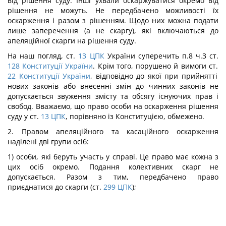
від рішення суду. Інші ухвали оскаржуватися окремо від
рішення не можуть. Не передбачено можливості їх
оскарження і разом з рішенням. Щодо них можна подати
лише заперечення (а не скаргу), які включаються до
апеляційної скарги на рішення суду.
На наш погляд, ст.
13
ЦПК
України суперечить п.8 ч.3 ст.
128
Конституції України
. Крім того, порушено й вимоги ст.
22
Конституції України
, відповідно до якої при прийнятті
нових законів або внесенні змін до чинних законів не
допускається звуження змісту та обсягу існуючих прав і
свобод. Вважаємо, що право особи на оскарження рішення
суду у ст.
13
ЦПК
, порівняно із Конституцією, обмежено.
2. Правом апеляційного та касаційного оскарження
наділені дві групи осіб:
1) особи, які беруть участь у справі. Це право має кожна з
цих осіб окремо. Подання колективних скарг не
допускається. Разом з тим, передбачено право
приєднатися до скарги (ст.
299
ЦПК
);