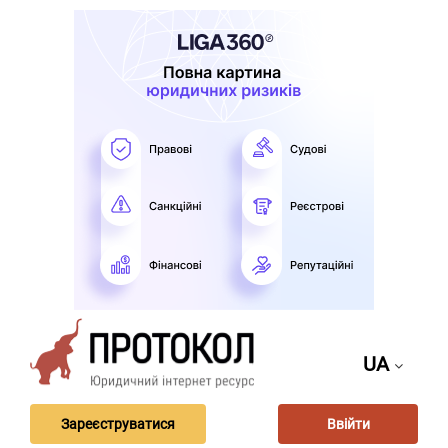
UA
Зареєструватися
Ввійти