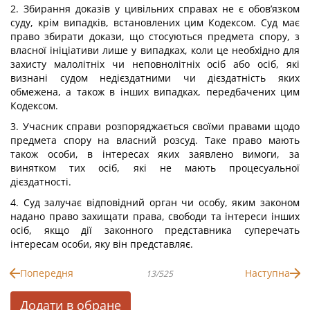
2. Збирання доказів у цивільних справах не є обов’язком
суду, крім випадків, встановлених цим Кодексом. Суд має
право збирати докази, що стосуються предмета спору, з
власної ініціативи лише у випадках, коли це необхідно для
захисту малолітніх чи неповнолітніх осіб або осіб, які
визнані судом недієздатними чи дієздатність яких
обмежена, а також в інших випадках, передбачених цим
Кодексом.
3. Учасник справи розпоряджається своїми правами щодо
предмета спору на власний розсуд. Таке право мають
також особи, в інтересах яких заявлено вимоги, за
винятком тих осіб, які не мають процесуальної
дієздатності.
4. Суд залучає відповідний орган чи особу, яким законом
надано право захищати права, свободи та інтереси інших
осіб, якщо дії законного представника суперечать
інтересам особи, яку він представляє.
Попередня
Наступна
13/525
Додати в обране