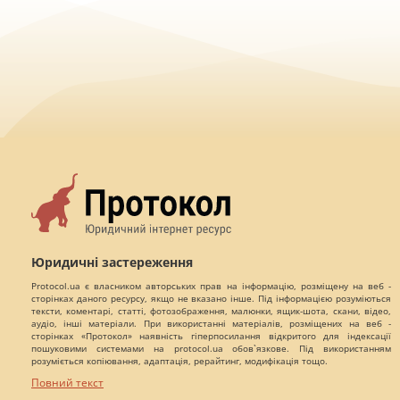
Юридичні застереження
Protocol.ua є власником авторських прав на інформацію, розміщену на веб -
сторінках даного ресурсу, якщо не вказано інше. Під інформацією розуміються
тексти, коментарі, статті, фотозображення, малюнки, ящик-шота, скани, відео,
аудіо, інші матеріали. При використанні матеріалів, розміщених на веб -
сторінках «Протокол» наявність гіперпосилання відкритого для індексації
пошуковими системами на protocol.ua обов`язкове. Під використанням
розуміється копіювання, адаптація, рерайтинг, модифікація тощо.
Повний текст